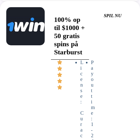
SPIL NU
100% op
til $1000 +
50 gratis
spins på
Starburst
L
P
i
a
c
y
e
o
n
u
s
t
e
t
:
i
m
C
e
u
:
r
1
a
-
c
2