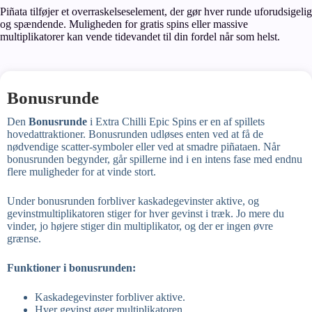
Piñata tilføjer et overraskelseselement, der gør hver runde uforudsigelig
og spændende. Muligheden for gratis spins eller massive
multiplikatorer kan vende tidevandet til din fordel når som helst.
Bonusrunde
Den
Bonusrunde
i Extra Chilli Epic Spins er en af spillets
hovedattraktioner. Bonusrunden udløses enten ved at få de
nødvendige scatter-symboler eller ved at smadre piñataen. Når
bonusrunden begynder, går spillerne ind i en intens fase med endnu
flere muligheder for at vinde stort.
Under bonusrunden forbliver kaskadegevinster aktive, og
gevinstmultiplikatoren stiger for hver gevinst i træk. Jo mere du
vinder, jo højere stiger din multiplikator, og der er ingen øvre
grænse.
Funktioner i bonusrunden:
Kaskadegevinster forbliver aktive.
Hver gevinst øger multiplikatoren.