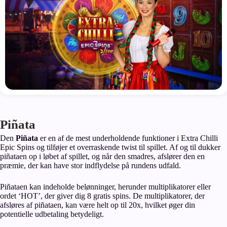
Piñata
Den
Piñata
er en af de mest underholdende funktioner i Extra Chilli
Epic Spins og tilføjer et overraskende twist til spillet. Af og til dukker
piñataen op i løbet af spillet, og når den smadres, afslører den en
præmie, der kan have stor indflydelse på rundens udfald.
Piñataen kan indeholde belønninger, herunder multiplikatorer eller
ordet ‘HOT’, der giver dig 8 gratis spins. De multiplikatorer, der
afsløres af piñataen, kan være helt op til 20x, hvilket øger din
potentielle udbetaling betydeligt.