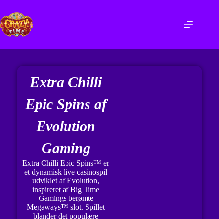
Extra Chilli
Epic Spins af
Evolution
Gaming
Extra Chilli Epic Spins™ er
et dynamisk live casinospil
udviklet af Evolution,
inspireret af Big Time
Gamings berømte
Megaways™ slot. Spillet
blander det populære