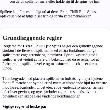
om de vil spille for mere eller holde sig til de spins, de har.
Spillere kan få mest muligt ud af deres Extra Chilli Epic Spins-
oplevelse ved at følge disse trin og forstå kernemekanikken.
Grundlæggende regler
Reglerne for
Extra Chilli Epic Spins
følger den grundlæggende
struktur i de fleste slotspil, men med ekstra funktioner, der gør
spillet mere engagerende og interaktivt. Før du kaster dig ud i
spillet, er det vigtigt at gøre dig bekendt med disse regler for at
forbedre din spilleoplevelse og maksimere dine chancer for at
vinde.
Til at begynde med placerer spillerne en indsats og drejer hjulene
for at få matchende symboler på tværs af tilstødende hjul fra venstre
mod højre. Kaskadehjul betyder, at de vindende symboler fjernes
efter hver gevinst, og nye symboler tager deres plads, hvilket
potentielt kan skabe flere vindende kombinationer.
Vigtige regler at huske på: