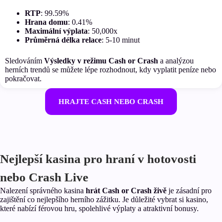
RTP
: 99.59%
Hrana domu
: 0.41%
Maximální výplata
: 50,000x
Průměrná délka relace
: 5-10 minut
Sledováním
Výsledky v režimu Cash or Crash
a analýzou
herních trendů se můžete lépe rozhodnout, kdy vyplatit peníze nebo
pokračovat.
HRAJTE CASH NEBO CRASH
Nejlepší kasina pro hraní v hotovosti
nebo Crash Live
Nalezení správného kasina
hrát Cash or Crash živě
je zásadní pro
zajištění co nejlepšího herního zážitku. Je důležité vybrat si kasino,
které nabízí férovou hru, spolehlivé výplaty a atraktivní bonusy.