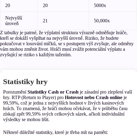
20
20
5000x
Nejvyšší
21
50,000x
úroveň
Z tabulky je patrné, že výplatní struktura výrazně odměňuje hráče,
kteří se dokáží vyšplhat na nejvyšší úrovně. Riziko, že budete
pokračovat v losování míčků, se s postupem výš zvyšuje, ale odměny
vám mohou změnit život. Hráči musí zvážit potenciální výplatu a
zvyšující se riziko s každým tažením.
Statistiky hry
Porozumění
Statistiky Cash or Crash
je zásadní pro zlepšení vaší
hry. RTP (Return to Player) pro
Hotovost nebo Crash online
je
99,59%, což je jedna z nejvyšších hodnot v živých kasinových
hrách. To znamená, že hráči mohou očekávat, že v průběhu času
získají zpět 99,59% svých celkových sázek, ačkoli individuální
výsledky se mohou lišit.
Některé důležité statistiky, které je třeba mít na paměti: