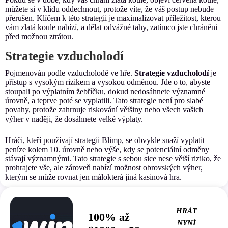
můžete si v klidu oddechnout, protože víte, že váš postup nebude
přerušen. Klíčem k této strategii je maximalizovat příležitost, kterou
vám zlatá koule nabízí, a dělat odvážné tahy, zatímco jste chráněni
před možnou ztrátou.
Strategie vzducholodí
Pojmenován podle vzducholodě ve hře.
Strategie vzducholodí
je
přístup s vysokým rizikem a vysokou odměnou. Jde o to, abyste
stoupali po výplatním žebříčku, dokud nedosáhnete významné
úrovně, a teprve poté se vyplatili. Tato strategie není pro slabé
povahy, protože zahrnuje riskování většiny nebo všech vašich
výher v naději, že dosáhnete velké výplaty.
Hráči, kteří používají strategii Blimp, se obvykle snaží vyplatit
peníze kolem 10. úrovně nebo výše, kdy se potenciální odměny
stávají významnými. Tato strategie s sebou sice nese větší riziko, že
prohrajete vše, ale zároveň nabízí možnost obrovských výher,
kterým se může rovnat jen málokterá jiná kasinová hra.
HRÁT
100% až
NYNÍ