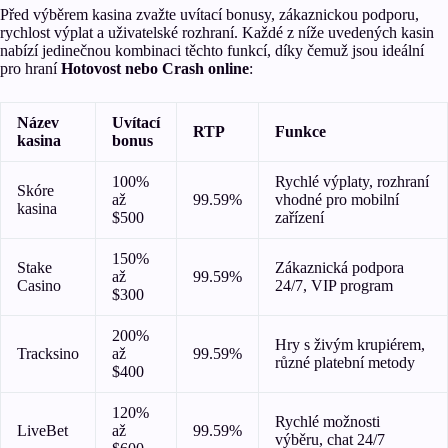
Před výběrem kasina zvažte uvítací bonusy, zákaznickou podporu,
rychlost výplat a uživatelské rozhraní. Každé z níže uvedených kasin
nabízí jedinečnou kombinaci těchto funkcí, díky čemuž jsou ideální
pro hraní
Hotovost nebo Crash online
:
Název
Uvítací
RTP
Funkce
kasina
bonus
100%
Rychlé výplaty, rozhraní
Skóre
až
99.59%
vhodné pro mobilní
kasina
$500
zařízení
150%
Stake
Zákaznická podpora
až
99.59%
Casino
24/7, VIP program
$300
200%
Hry s živým krupiérem,
Tracksino
až
99.59%
různé platební metody
$400
120%
Rychlé možnosti
LiveBet
až
99.59%
výběru, chat 24/7