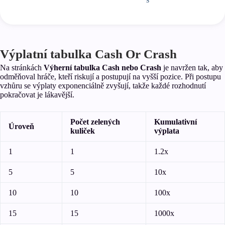
Výplatní tabulka Cash Or Crash
Na stránkách
Výherní tabulka Cash nebo Crash
je navržen tak, aby
odměňoval hráče, kteří riskují a postupují na vyšší pozice. Při postupu
vzhůru se výplaty exponenciálně zvyšují, takže každé rozhodnutí
pokračovat je lákavější.
Počet zelených
Kumulativní
Úroveň
kuliček
výplata
1
1
1.2x
5
5
10x
10
10
100x
15
15
1000x