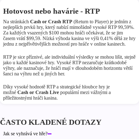
Hotovost nebo havárie - RTP
Na stránkách
Cash or Crash RTP
(Return to Player) je jedním z
nejlepších prvků hry, který nabízí mimořádně vysoké RTP 99,59%.
Za každých vsazených $100 mohou hráči očekávat, že se jim
časem vrátí $99,59. Nízká výhoda kasina ve výši 0,41% dělá ze hry
jednu z nejpřívětivějších možností pro hráče v online kasinech.
RTP je sice příznivé, ale individuální výsledky se mohou lišit, stejně
jako u každé kasinové hry. Vysoké RTP nezaručuje krátkodobé
výhry, ale naznačuje, že hráči mají v dlouhodobém horizontu větší
šanci na výhru než u jiných her.
Díky vysoké hodnotě RTP a strategické hloubce hry je
možné
Cash or Crash Live
populární mezi vážnými a
příležitostnými hráči kasina.
ČASTO KLADENÉ DOTAZY
Jak se vyhrává ve hře?