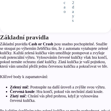
c
2
a
d
o
a
y
s
Základní pravidla
Základní pravidla
Cash or Crash
jsou snadno pochopitelné. Snažíte
se stoupat po výherním žebříčku tím, že z automatu vytahujete zelené
kuličky. Každá zelená kulička vám umožňuje postupovat a zvyšuje
vaši potenciální výhru. Vylosováním červené kuličky však hra končí,
pokud nemáte ochranu zlaté kuličky. Zlatá kulička je vaší pojistkou,
která vám umožní přežít jednu červenou kuličku a pokračovat ve hře.
Klíčové body k zapamatování:
Zelený míč
: Postoupíte na další úroveň a zvýšíte svou výhru.
Červená koule
: Hra končí, pokud vás nechrání zlatá koule.
Zlatý míč
: Chrání vás před prohrou, když je vylosována
červená kulička.
Po každém úspěšném tahu zelené kuličky se musíte rozhodnout, zda si