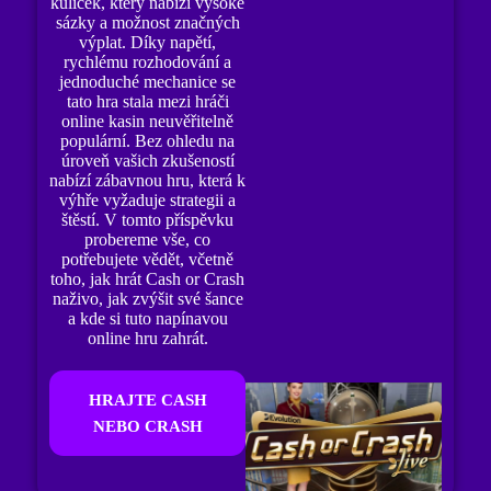
kuliček, který nabízí vysoké
sázky a možnost značných
výplat. Díky napětí,
rychlému rozhodování a
jednoduché mechanice se
tato hra stala mezi hráči
online kasin neuvěřitelně
populární. Bez ohledu na
úroveň vašich zkušeností
nabízí zábavnou hru, která k
výhře vyžaduje strategii a
štěstí. V tomto příspěvku
probereme vše, co
potřebujete vědět, včetně
toho, jak hrát Cash or Crash
naživo, jak zvýšit své šance
a kde si tuto napínavou
online hru zahrát.
HRAJTE CASH
NEBO CRASH