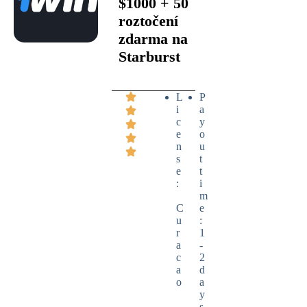
$1000 + 50
roztočení
zdarma na
Starburst
L
P
i
a
c
y
e
o
n
u
s
t
e
t
:
i
m
C
e
u
:
r
1
a
-
c
2
a
d
o
a
y
s