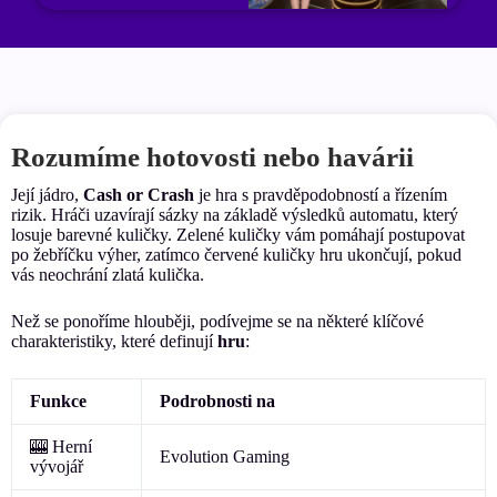
Rozumíme hotovosti nebo havárii
Její jádro,
Cash or Crash
je hra s pravděpodobností a řízením
rizik. Hráči uzavírají sázky na základě výsledků automatu, který
losuje barevné kuličky. Zelené kuličky vám pomáhají postupovat
po žebříčku výher, zatímco červené kuličky hru ukončují, pokud
vás neochrání zlatá kulička.
Než se ponoříme hlouběji, podívejme se na některé klíčové
charakteristiky, které definují
hru
:
Funkce
Podrobnosti na
🎰 Herní
Evolution Gaming
vývojář