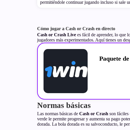
permitiéndole continuar jugando incluso si sale un
Cómo jugar a Cash or Crash en directo
Cash or Crash Live
es fácil de aprender, lo que l
jugadores más experimentados. Aquí tienes un desg
Paquete de 
Normas básicas
Las normas básicas de
Cash or Crash
son fáciles
verde le permite progresar y aumenta su pago poten
dorada. La bola dorada es su salvoconducto, le per