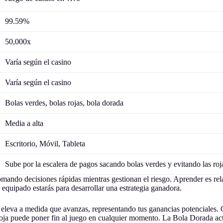
99.59%
50,000x
Varía según el casino
Varía según el casino
Bolas verdes, bolas rojas, bola dorada
Media a alta
Escritorio, Móvil, Tableta
Sube por la escalera de pagos sacando bolas verdes y evitando las roj
omando decisiones rápidas mientras gestionan el riesgo. Aprender es rel
 equipado estarás para desarrollar una estrategia ganadora.
se eleva a medida que avanzas, representando tus ganancias potenciales
roja puede poner fin al juego en cualquier momento. La Bola Dorada ac