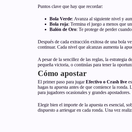
Puntos clave que hay que recordar:
Bola Verde
: Avanza al siguiente nivel y au
Bola roja
: Termina el juego a menos que una
Balón de Oro
: Te protege de perder cuando 
Después de cada extracción exitosa de una bola verd
continuar. Cada nivel que alcanzas aumenta la apue
A pesar de la sencillez de las reglas, la estrategia 
pequeña victoria, o continúas para tener la oportu
Cómo apostar
El primer paso para jugar
Efectivo o Crash live
es
hagas tu apuesta antes de que comience la ronda. L
para jugadores ocasionales y grandes apostadores.
Elegir bien el importe de la apuesta es esencial, so
dispuesto a arriesgar en cada ronda. Una vez realiz