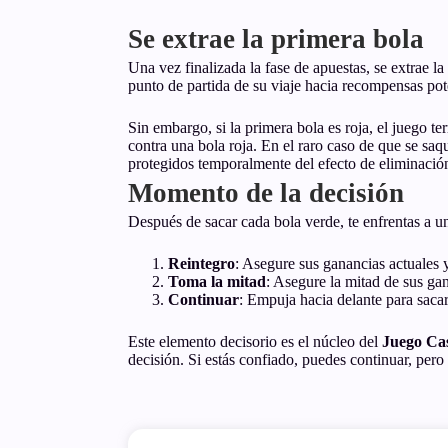
Se extrae la primera bola
Una vez finalizada la fase de apuestas, se extrae la
punto de partida de su viaje hacia recompensas po
Sin embargo, si la primera bola es roja, el juego t
contra una bola roja. En el raro caso de que se sa
protegidos temporalmente del efecto de eliminación 
Momento de la decisión
Después de sacar cada bola verde, te enfrentas a u
Reintegro
: Asegure sus ganancias actuales y
Toma la mitad
: Asegure la mitad de sus gan
Continuar
: Empuja hacia delante para sacar
Este elemento decisorio es el núcleo del
Juego Ca
decisión. Si estás confiado, puedes continuar, pero