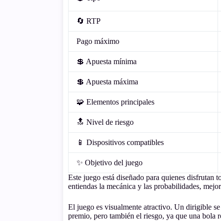
🔄 RTP
Pago máximo
💲 Apuesta mínima
💲 Apuesta máxima
🧩 Elementos principales
🔝 Nivel de riesgo
📱 Dispositivos compatibles
✨ Objetivo del juego
Este juego está diseñado para quienes disfrutan t
entiendas la mecánica y las probabilidades, mejor
El juego es visualmente atractivo. Un dirigible 
premio, pero también el riesgo, ya que una bola 