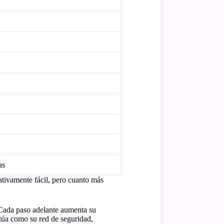
as
ativamente fácil, pero cuanto más
. Cada paso adelante aumenta su
túa como su red de seguridad,