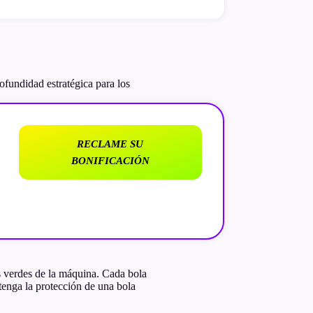
rofundidad estratégica para los
RECLAME SU
BONIFICACIÓN
as verdes de la máquina. Cada bola
tenga la protección de una bola