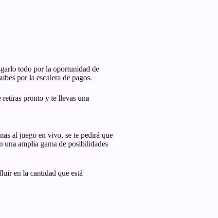
sgarlo todo por la oportunidad de
ubes por la escalera de pagos.
 retiras pronto y te llevas una
nas al juego en vivo, se te pedirá que
en una amplia gama de posibilidades
fluir en la cantidad que está