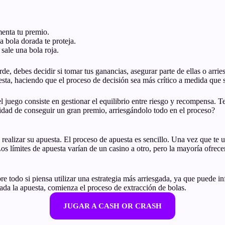
menta tu premio.
 bola dorada te proteja.
sale una bola roja.
e, debes decidir si tomar tus ganancias, asegurar parte de ellas o arrie
sta, haciendo que el proceso de decisión sea más crítico a medida que s
del juego consiste en gestionar el equilibrio entre riesgo y recompensa. Te
nidad de conseguir un gran premio, arriesgándolo todo en el proceso?
 realizar su apuesta. El proceso de apuesta es sencillo. Una vez que te u
os límites de apuesta varían de un casino a otro, pero la mayoría ofrec
bre todo si piensa utilizar una estrategia más arriesgada, ya que puede in
ada la apuesta, comienza el proceso de extracción de bolas.
JUGAR A CASH OR CRASH