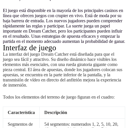
El juego está disponible en la mayoría de los principales casinos en
línea que ofrecen juegos con crupier en vivo. Está de moda por su
baja barrera de entrada. Los nuevos jugadores pueden comprender
rápidamente las reglas y participar. La suerte juega un papel
importante en Dream Catcher, pero los participantes pueden influir
en el resultado. Unas estrategias de apuesta eficaces y empezar la
partida en el momento adecuado aumentan la probabilidad de ganar.
Interfaz de juego
La interfaz del juego Dream Catcher está diseñada para que el
juego sea fácil y atractivo. Su diseño dinámico hace visibles los
elementos más esenciales, con una rueda giratoria gigante como
pieza central. El área de apuestas, donde los jugadores colocan sus
apuestas, se encuentra en la parte inferior de la pantalla, y la
transmisión de vídeo en directo del anfitrión mejora la experiencia
de inmersión.
Todos los elementos del terreno de juego figuran en el cuadro:
Característica
Descripción
Segmentos de
54 segmentos: numerados 1, 2, 5, 10, 20,