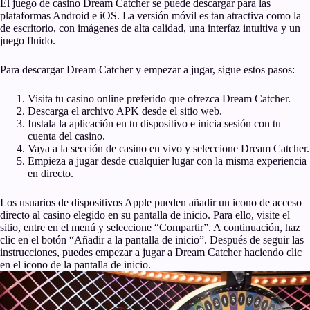
El juego de casino Dream Catcher se puede descargar para las
plataformas Android e iOS. La versión móvil es tan atractiva como la
de escritorio, con imágenes de alta calidad, una interfaz intuitiva y un
juego fluido.
Para descargar Dream Catcher y empezar a jugar, sigue estos pasos:
Visita tu casino online preferido que ofrezca Dream Catcher.
Descarga el archivo APK desde el sitio web.
Instala la aplicación en tu dispositivo e inicia sesión con tu
cuenta del casino.
Vaya a la sección de casino en vivo y seleccione Dream Catcher.
Empieza a jugar desde cualquier lugar con la misma experiencia
en directo.
Los usuarios de dispositivos Apple pueden añadir un icono de acceso
directo al casino elegido en su pantalla de inicio. Para ello, visite el
sitio, entre en el menú y seleccione “Compartir”. A continuación, haz
clic en el botón “Añadir a la pantalla de inicio”. Después de seguir las
instrucciones, puedes empezar a jugar a Dream Catcher haciendo clic
en el icono de la pantalla de inicio.