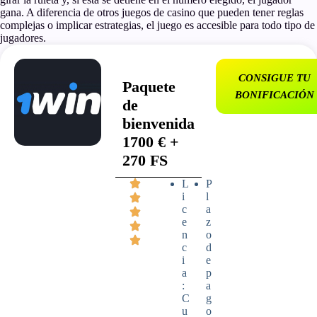
gana. A diferencia de otros juegos de casino que pueden tener reglas
complejas o implicar estrategias, el juego es accesible para todo tipo de
jugadores.
CONSIGUE TU
Paquete
BONIFICACIÓN
de
bienvenida
1700 € +
270 FS
L
P
i
l
c
a
e
z
n
o
c
d
i
e
a
p
:
a
C
g
u
o