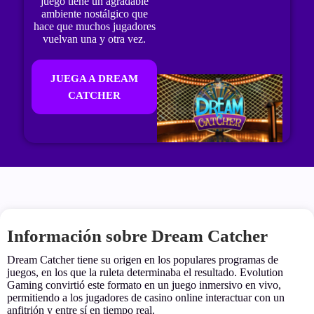
juego tiene un agradable
ambiente nostálgico que
hace que muchos jugadores
vuelvan una y otra vez.
JUEGA A DREAM
CATCHER
Información sobre Dream Catcher
Dream Catcher tiene su origen en los populares programas de
juegos, en los que la ruleta determinaba el resultado. Evolution
Gaming convirtió este formato en un juego inmersivo en vivo,
permitiendo a los jugadores de casino online interactuar con un
anfitrión y entre sí en tiempo real.