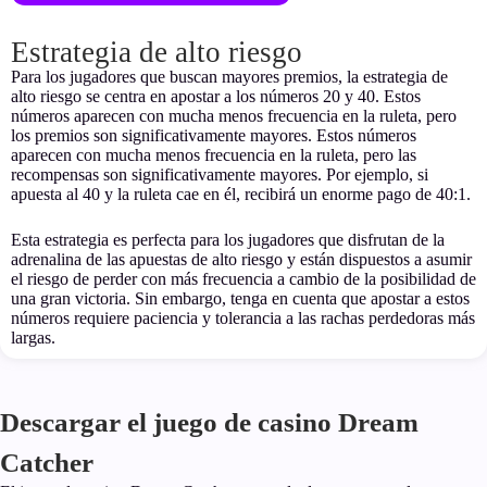
Estrategia de alto riesgo
Para los jugadores que buscan mayores premios, la estrategia de
alto riesgo se centra en apostar a los números 20 y 40. Estos
números aparecen con mucha menos frecuencia en la ruleta, pero
los premios son significativamente mayores. Estos números
aparecen con mucha menos frecuencia en la ruleta, pero las
recompensas son significativamente mayores. Por ejemplo, si
apuesta al 40 y la ruleta cae en él, recibirá un enorme pago de 40:1.
Esta estrategia es perfecta para los jugadores que disfrutan de la
adrenalina de las apuestas de alto riesgo y están dispuestos a asumir
el riesgo de perder con más frecuencia a cambio de la posibilidad de
una gran victoria. Sin embargo, tenga en cuenta que apostar a estos
números requiere paciencia y tolerancia a las rachas perdedoras más
largas.
Descargar el juego de casino Dream
Catcher