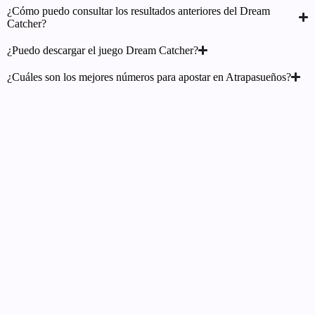
¿Cómo puedo consultar los resultados anteriores del Dream
Catcher?
¿Puedo descargar el juego Dream Catcher?
¿Cuáles son los mejores números para apostar en Atrapasueños?