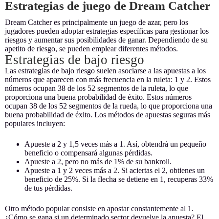
Estrategias de juego de Dream Catcher
Dream Catcher es principalmente un juego de azar, pero los
jugadores pueden adoptar estrategias específicas para gestionar los
riesgos y aumentar sus posibilidades de ganar. Dependiendo de su
apetito de riesgo, se pueden emplear diferentes métodos.
Estrategias de bajo riesgo
Las estrategias de bajo riesgo suelen asociarse a las apuestas a los
números que aparecen con más frecuencia en la ruleta: 1 y 2. Estos
números ocupan 38 de los 52 segmentos de la ruleta, lo que
proporciona una buena probabilidad de éxito. Estos números
ocupan 38 de los 52 segmentos de la rueda, lo que proporciona una
buena probabilidad de éxito. Los métodos de apuestas seguras más
populares incluyen:
Apueste a 2 y 1,5 veces más a 1. Así, obtendrá un pequeño
beneficio o compensará algunas pérdidas.
Apueste a 2, pero no más de 1% de su bankroll.
Apueste a 1 y 2 veces más a 2. Si aciertas el 2, obtienes un
beneficio de 25%. Si la flecha se detiene en 1, recuperas 33%
de tus pérdidas.
Otro método popular consiste en apostar constantemente al 1.
¿Cómo se gana si un determinado sector devuelve la apuesta? El