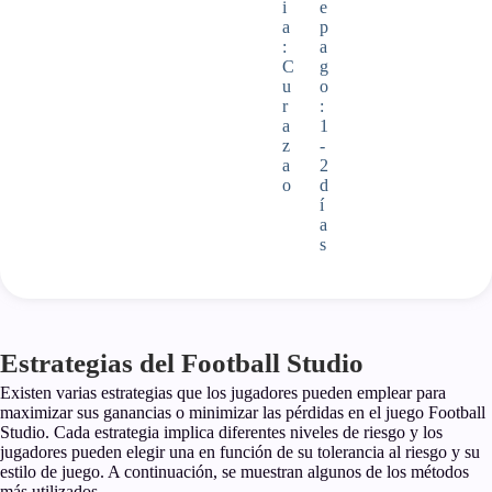
i
e
a
p
:
a
C
g
u
o
r
:
a
1
z
-
a
2
o
d
í
a
s
Estrategias del Football Studio
Existen varias estrategias que los jugadores pueden emplear para
maximizar sus ganancias o minimizar las pérdidas en el juego Football
Studio. Cada estrategia implica diferentes niveles de riesgo y los
jugadores pueden elegir una en función de su tolerancia al riesgo y su
estilo de juego. A continuación, se muestran algunos de los métodos
más utilizados.