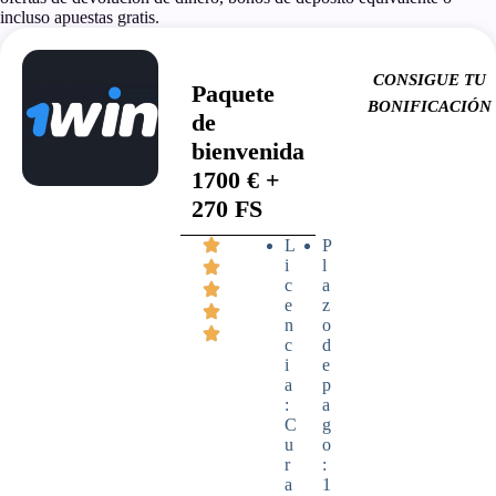
incluso apuestas gratis.
CONSIGUE TU
Paquete
BONIFICACIÓN
de
bienvenida
1700 € +
270 FS
L
P
i
l
c
a
e
z
n
o
c
d
i
e
a
p
:
a
C
g
u
o
r
:
a
1