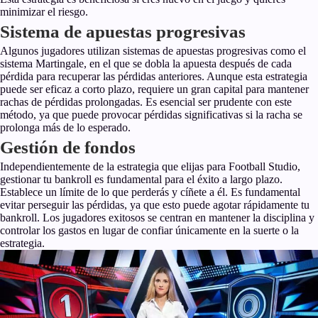
minimizar el riesgo.
Sistema de apuestas progresivas
Algunos jugadores utilizan sistemas de apuestas progresivas como el
sistema Martingale, en el que se dobla la apuesta después de cada
pérdida para recuperar las pérdidas anteriores. Aunque esta estrategia
puede ser eficaz a corto plazo, requiere un gran capital para mantener
rachas de pérdidas prolongadas. Es esencial ser prudente con este
método, ya que puede provocar pérdidas significativas si la racha se
prolonga más de lo esperado.
Gestión de fondos
Independientemente de la estrategia que elijas para Football Studio,
gestionar tu bankroll es fundamental para el éxito a largo plazo.
Establece un límite de lo que perderás y cíñete a él. Es fundamental
evitar perseguir las pérdidas, ya que esto puede agotar rápidamente tu
bankroll. Los jugadores exitosos se centran en mantener la disciplina y
controlar los gastos en lugar de confiar únicamente en la suerte o la
estrategia.