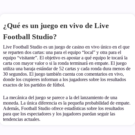
¿Qué es un juego en vivo de Live
Football Studio?
Live Football Studio es un juego de casino en vivo único en el que
se reparten dos cartas: una para el equipo “local” y otra para el
equipo “visitante”. El objetivo es apostar a qué equipo le tocará la
carta con mayor valor o si la ronda terminará en empate. El juego
utiliza una baraja estándar de 52 cartas y cada ronda dura menos de
30 segundos. El juego también cuenta con comentarios en vivo,
donde los crupieres informan a los jugadores sobre los resultados
exactos de los partidos de fútbol.
La mecánica del juego se parece a la del lanzamiento de una
moneda. La única diferencia es la pequeña probabilidad de empate.
Además, Football Studio ofrece estadísticas sobre los resultados
para que los espectadores y los jugadores puedan seguir las
tendencias actuales.