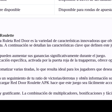
e disponible
Disponible para rondas de apuest
 Roulette
la Ruleta Red Door es la variedad de características innovadoras que of
. A continuación se detallan las características clave que definen este 
 pueden aumentar sus ganancias significativamente durante el juego.
ción específica, activada por la puerta roja de la tragaperras, ofrece o
matizar varias tiradas, lo que resulta ideal para los jugadores que desea
 un seguimiento de tu ratio de victorias/derrotas y obtén información s
cargar Red Door Roulette APK hace que este juego sea fácilmente acces
 y gratificante. La combinación de multiplicadores, bonificaciones y fác