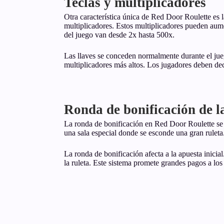
Teclas y multiplicadores
Otra característica única de Red Door Roulette es 
multiplicadores. Estos multiplicadores pueden aum
del juego van desde 2x hasta 500x.
Las llaves se conceden normalmente durante el jue
multiplicadores más altos. Los jugadores deben dec
Ronda de bonificación de l
La ronda de bonificación en Red Door Roulette se ac
una sala especial donde se esconde una gran rulet
La ronda de bonificación afecta a la apuesta inicia
la ruleta. Este sistema promete grandes pagos a los