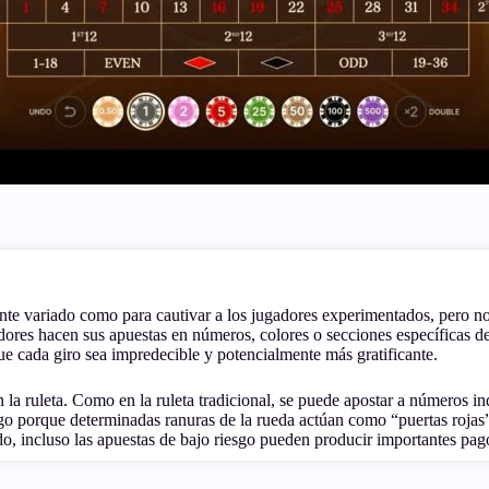
ente variado como para cautivar a los jugadores experimentados, pero n
ugadores hacen sus apuestas en números, colores o secciones específicas de
ue cada giro sea impredecible y potencialmente más gratificante.
la ruleta. Como en la ruleta tradicional, se puede apostar a números in
ego porque determinadas ranuras de la rueda actúan como “puertas rojas
, incluso las apuestas de bajo riesgo pueden producir importantes pagos