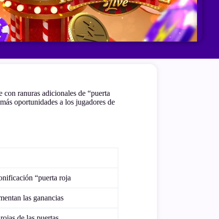
e con ranuras adicionales de “puerta
o más oportunidades a los jugadores de
nificación “puerta roja
mentan las ganancias
rojas de las puertas