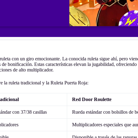
ruleta con un giro emocionante. La conocida ruleta sigue ahí, pero vien
 de bonificación. Estas características elevan la jugabilidad, ofreciend
iones de alto multiplicador.
e la ruleta tradicional y la Ruleta Puerta Roja:
adicional
Red Door Roulette
tándar con 37/38 casillas
Rueda estándar con bolsillos de bo
plicadores
Multiplicadores especiales que au
nible
Disponible a través de las ranuras 