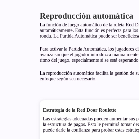
Reproducción automática
La función de juego automático de la ruleta Red D
automáticamente. Esta función es perfecta para los
ronda. La Partida Automática puede ser beneficiosa
Para activar la Partida Automática, los jugadores e
avanza sin que el jugador introduzca manualmente c
ritmo del juego, especialmente si se está esperando 
La reproducción automática facilita la gestión de su
enfoque según sea necesario.
Estrategia de la Red Door Roulette
Las estrategias adecuadas pueden aumentar sus po
la estructura de pagos. Esto le permitirá tomar 
puede darle la confianza para probar estas estrate