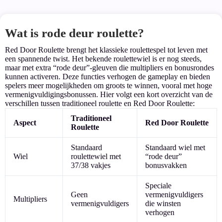
Wat is rode deur roulette?
Red Door Roulette brengt het klassieke roulettespel tot leven met
een spannende twist. Het bekende roulettewiel is er nog steeds,
maar met extra “rode deur”-gleuven die multipliers en bonusrondes
kunnen activeren. Deze functies verhogen de gameplay en bieden
spelers meer mogelijkheden om groots te winnen, vooral met hoge
vermenigvuldigingsbonussen. Hier volgt een kort overzicht van de
verschillen tussen traditioneel roulette en Red Door Roulette:
Traditioneel
Aspect
Red Door Roulette
Roulette
Standaard
Standaard wiel met
Wiel
roulettewiel met
“rode deur”
37/38 vakjes
bonusvakken
Speciale
Geen
vermenigvuldigers
Multipliers
vermenigvuldigers
die winsten
verhogen