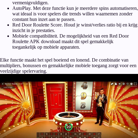
vermenigvuldigen.
AutoPlay. Met deze functie kun je meerdere spins automatiseren,
wat ideaal is voor spelers die trends willen waarnemen zonder
constant hun inzet aan te passen.
Red Door Roulette Score. Houd je winst/verlies ratio bij en krijg
inzicht in je prestaties.
Mobiele compatibiliteit. De mogelijkheid van een Red Door
Roulette APK download maakt dit spel gemakkelijk
toegankelijk op mobiele apparaten.
Elke functie maakt het spel boeiend en lonend. De combinatie van
multipliers, bonussen en gemakkelijke mobiele toegang zorgt voor een
veelzijdige spelervaring.