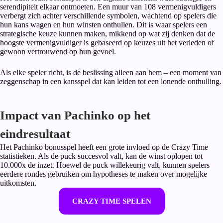
serendipiteit elkaar ontmoeten. Een muur van 108 vermenigvuldigers
verbergt zich achter verschillende symbolen, wachtend op spelers die
hun kans wagen en hun winsten onthullen. Dit is waar spelers een
strategische keuze kunnen maken, mikkend op wat zij denken dat de
hoogste vermenigvuldiger is gebaseerd op keuzes uit het verleden of
gewoon vertrouwend op hun gevoel.
Als elke speler richt, is de beslissing alleen aan hem – een moment van
zeggenschap in een kansspel dat kan leiden tot een lonende onthulling.
Impact van Pachinko op het
eindresultaat
Het Pachinko bonusspel heeft een grote invloed op de Crazy Time
statistieken. Als de puck succesvol valt, kan de winst oplopen tot
10.000x de inzet. Hoewel de puck willekeurig valt, kunnen spelers
eerdere rondes gebruiken om hypotheses te maken over mogelijke
uitkomsten.
CRAZY TIME SPELEN