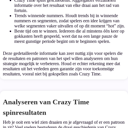
Crazy Time spins geschiedenis. Aggregators verzamelen
informatie over het resultaat van elke draai aan het rad van
fortuin.
Trends winnende nummers. Houdt trends bij in winnende
nummers en segmenten, zodat spelers een idee krijgen van
welke segmenten vaker uitvallen of op dit moment “hot” zijn.
Beste tijd om te winnen. Iedereen die al minstens één keer op
gokkasten heeft gespeeld, weet dat na een lange pauze de
meest gunstige periode begint om te beginnen spelen.
Deze gedetailleerde informatie kan zeer nuttig zijn voor spelers die
de resultaten en patronen van het spel willen analyseren om hun
strategie mogelijk te verbeteren. Houd er echter rekening mee dat
resultaten uit het verleden geen garantie zijn voor toekomstige
resultaten, vooral niet bij gokspellen zoals Crazy Time.
Analyseren van Crazy Time
spinresultaten
Heb je ooit een wiel zien draaien en je afgevraagd of er een patroon
in zit? Veel spelers bestuderen de draai geschiedenis van Crazy