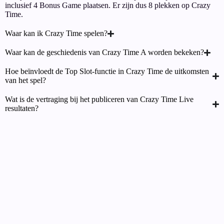
inclusief 4 Bonus Game plaatsen. Er zijn dus 8 plekken op Crazy
Time.
Waar kan ik Crazy Time spelen?
Waar kan de geschiedenis van Crazy Time A worden bekeken?
Hoe beïnvloedt de Top Slot-functie in Crazy Time de uitkomsten
van het spel?
Wat is de vertraging bij het publiceren van Crazy Time Live
resultaten?