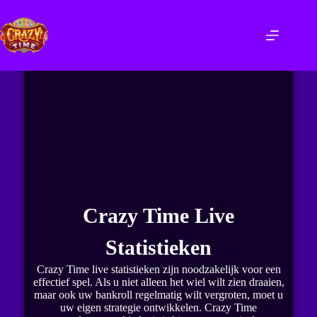
Crazy Time Live
Statistieken
Crazy Time live statistieken zijn noodzakelijk voor een
effectief spel. Als u niet alleen het wiel wilt zien draaien,
maar ook uw bankroll regelmatig wilt vergroten, moet u
uw eigen strategie ontwikkelen. Crazy Time