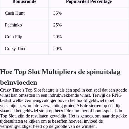
Bonusronde
Populariteit Percentage
Cash Hunt
35%
Pachinko
25%
Coin Flip
20%
Crazy Time
20%
Hoe Top Slot Multipliers de spinuitslag
beïnvloeden
Crazy Time’s Top Slot feature is als een spel in een spel dat een goede
winst kan omzetten in een indrukwekkende winst. Terwijl de RNG
beslist welke vermenigvuldiger boven het hoofd geldwiel moet
verschijnen, wordt de verwachting groter. Als de sterren op één lijn
staan en het geldwiel stopt op hetzelfde nummer of bonusspel als in
Top Slot, zijn de resultaten geweldig. Het is genoeg om naar de gekke
tijdresultaten te kijken om te beseffen hoeveel invloed de
vermenigvuldiger heeft op de grootte van de winsten.