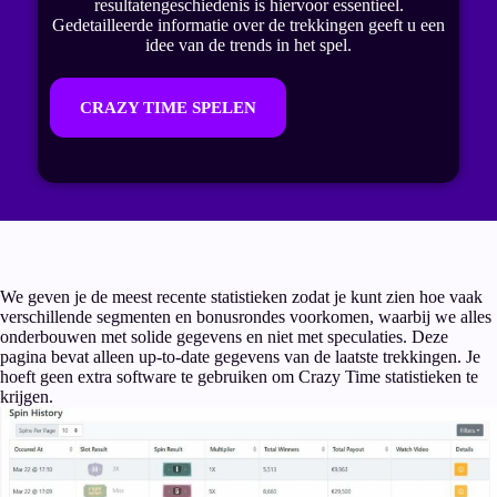
resultatengeschiedenis is hiervoor essentieel.
Gedetailleerde informatie over de trekkingen geeft u een
idee van de trends in het spel.
CRAZY TIME SPELEN
We geven je de meest recente statistieken zodat je kunt zien hoe vaak
verschillende segmenten en bonusrondes voorkomen, waarbij we alles
onderbouwen met solide gegevens en niet met speculaties. Deze
pagina bevat alleen up-to-date gegevens van de laatste trekkingen. Je
hoeft geen extra software te gebruiken om Crazy Time statistieken te
krijgen.