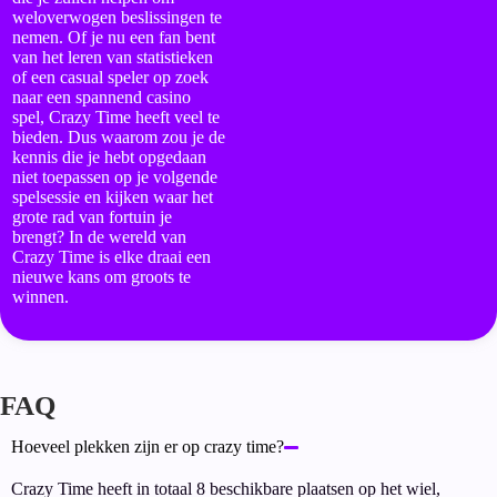
weloverwogen beslissingen te
nemen. Of je nu een fan bent
van het leren van statistieken
of een casual speler op zoek
naar een spannend casino
spel, Crazy Time heeft veel te
bieden. Dus waarom zou je de
kennis die je hebt opgedaan
niet toepassen op je volgende
spelsessie en kijken waar het
grote rad van fortuin je
brengt? In de wereld van
Crazy Time is elke draai een
nieuwe kans om groots te
winnen.
FAQ
Hoeveel plekken zijn er op crazy time?
Crazy Time heeft in totaal 8 beschikbare plaatsen op het wiel,