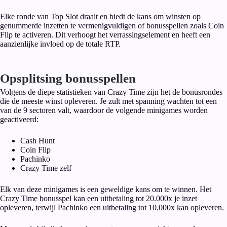
Elke ronde van Top Slot draait en biedt de kans om winsten op
genummerde inzetten te vermenigvuldigen of bonusspellen zoals Coin
Flip te activeren. Dit verhoogt het verrassingselement en heeft een
aanzienlijke invloed op de totale RTP.
Opsplitsing bonusspellen
Volgens de diepe statistieken van Crazy Time zijn het de bonusrondes
die de meeste winst opleveren. Je zult met spanning wachten tot een
van de 9 sectoren valt, waardoor de volgende minigames worden
geactiveerd:
Cash Hunt
Coin Flip
Pachinko
Crazy Time zelf
Elk van deze minigames is een geweldige kans om te winnen. Het
Crazy Time bonusspel kan een uitbetaling tot 20.000x je inzet
opleveren, terwijl Pachinko een uitbetaling tot 10.000x kan opleveren.