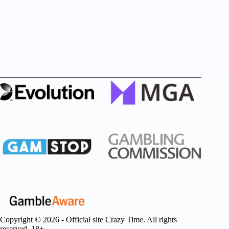
Copyright © 2026 - Official site Crazy Time. All rights
reserved. 18+