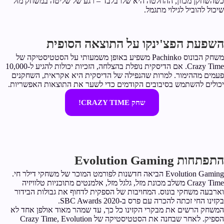
כשהשחקן מכוון, ההחלטה היא שלו בלבד – רגע של שליטה במשחק מזל
שיכול להוביל לגילוי מתגמל.
השפעת הפצ'ינקו על התוצאה הסופית
משחק הבונוס Pachinko משפיע באופן משמעותי על הסטטיסטיקה של
Crazy Time. אם הדיסקית נופלת בהצלחה, הזכיות יכולות להגיע ל-10,000
פעמים מההימור. למרות שהנפילה של הדיסקית היא אקראית, השחקנים
יכולים להשתמש בסיבובים הקודמים כדי לשער את התוצאות האפשריות.
שחק CRAZY TIME!
התפתחות Evolution Gaming
Evolution Gaming הביאה חדשנות לפורמט המוכר של משחקי דילר חי.
Crazy Time משלב מכונת מזל, גלגל מזל, אלמנטים מתוכניות טלוויזיה
וארבעה משחקי בונוס. המחויבות של הספקית לדחוף את גבולות הבידור
בקזינו החי זכתה להכרה עם פרס ב-SBC Awards 2020.
המשחק הרשים את מבקרי הקזינו כל כך, עד שמהר מאוד אולפן אחד לא
הספיק. לאחר שבחנה את הסטטיסטיקה של Crazy Time, Evolution