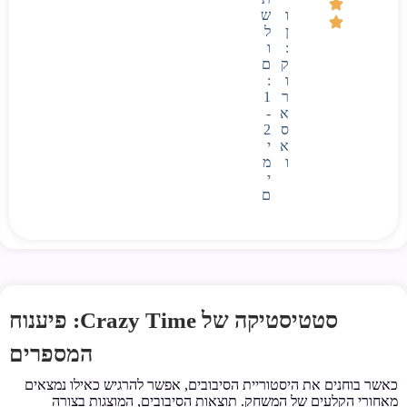
ו
ש
ן
ל
:
ו
ק
ם
ו
:
ר
1
א
-
ס
2
א
י
ו
מ
י
ם
סטטיסטיקה של Crazy Time: פיענוח
המספרים
כאשר בוחנים את היסטוריית הסיבובים, אפשר להרגיש כאילו נמצאים
מאחורי הקלעים של המשחק. תוצאות הסיבובים, המוצגות בצורה