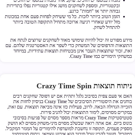
מגמות במספרים הזוכים. עוקב אחר מגמות במספרים הזוכים
ובקטגוריות, ומספק לשחקנים מושג אילו קטגוריות נפלו בתדירות
גבוהה יותר או "חמות" כרגע.
הזמן הטוב ביותר לזכות. כל מי ששיחק לפחות פעם אחת במכונות
מזל יודע שאחרי רגיעה ארוכה מתחיל התקופה הטובה ביותר
להתחיל לשחק.
מידע מפורט זה יכול להיות שימושי מאוד לשחקנים שרוצים לנתח את
התוצאות והדפוסים של המשחק כדי לשפר את האסטרטגיה שלהם. עם
זאת, זכור שתוצאות העבר אינן מבטיחות תוצאות עתידיות, במיוחד
במשחקי הימורים כמו Crazy Time.
ניתוח תוצאות Crazy Time Spin
האם אי פעם צפית בסיבוב גלגל ותהית אם יש דפוס? שחקנים רבים
בוחנים את היסטוריית הסיבובים של Crazy Time בניסיון לחזות את
הזכייה הגדולה הבאה. לרוב, פעילות כזו אינה מביאה תוצאות. עם זאת,
במקרים מסוימים, לימוד התוצאות יכול להניב פירות.
סטטיסטיקות Crazy Time מראות מספר מסוים של פגיעות בסיבובי
בונוס ביום. אם אתה רואה שבשלב מסוים מיני-משחק מסוים לא הושק
מספיק פעמים, תקופה זו נחשבת למועדפת להימורים על המגזר המקביל.
במקביל, חשוב להבין שכל סיבוב הוא אירוע עצמאי. ניתוח סטטיסטי