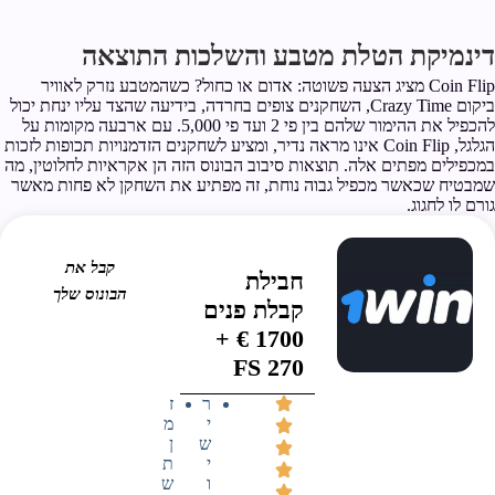
דינמיקת הטלת מטבע והשלכות התוצאה
Coin Flip מציג הצעה פשוטה: אדום או כחול? כשהמטבע נזרק לאוויר
ביקום Crazy Time, השחקנים צופים בחרדה, בידיעה שהצד עליו ינחת יכול
להכפיל את ההימור שלהם בין פי 2 ועד פי 5,000. עם ארבעה מקומות על
הגלגל, Coin Flip אינו מראה נדיר, ומציע לשחקנים הזדמנויות תכופות לזכות
במכפילים מפתים אלה. תוצאות סיבוב הבונוס הזה הן אקראיות לחלוטין, מה
שמבטיח שכאשר מכפיל גבוה נוחת, זה מפתיע את השחקן לא פחות מאשר
גורם לו לחגוג.
קבל את
חבילת
הבונוס שלך
קבלת פנים
1700 € +
270 FS
ר
ז
י
מ
ש
ן
י
ת
ו
ש