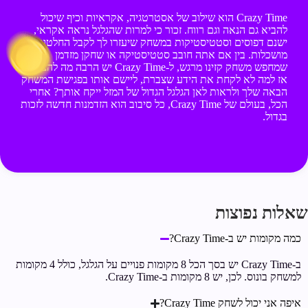
Crazy Time הוא שילוב של אסטרטגיה, אקראיות וכיף שיכול
להביא גם הנאה וגם רווח. זכור כי למרות שהגלגל נראה אקראי,
ישנם דפוסים וסטטיסטיקות במשחק שיעזרו לך לקבל החלטות
מושכלות. בין אם אתה חובב סטטיסטיקה או שחקן מזדמן
שמחפש משחק קזינו מרגש, ל-Crazy Time יש הרבה מה להציע.
אז למה לא לקחת את הידע שצברת, ליישם אותו בפגישת המשחק
הבאה שלך ולראות לאן הגלגל הגדול של המזל ייקח אותך? אחרי
הכל, בעולם של Crazy Time, כל סיבוב הוא הזדמנות חדשה לזכות
בגדול.
שאלות נפוצות
כמה מקומות יש ב-Crazy Time?
ב-Crazy Time יש בסך הכל 8 מקומות פנויים על הגלגל, כולל 4 מקומות
למשחק בונוס. לכן, יש 8 מקומות ב-Crazy Time.
איפה אני יכול לשחק Crazy Time?