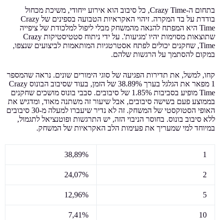
בתחום ה-Crazy Time, כל סיבוב הוא אירוע ייחודי, משיכת מכחול
בודדת על בד המקרה. זיהוי האקראיות הטבועה בספינים של Crazy
Time היא המפתח להנאה מהמשחק מבלי ליפול למלכודת של ציפייה
שתוצאות מסוימות יהיו 'מגיעות'. על ידי ניתוח סטטיסטיקות Crazy
Time, שחקנים יכולים לפתח אסטרטגיות המותאמות לביצועים שנצפו,
במקום להסתמך על הרגשות שלהם.
קחו, למשל, את תדירות הפגיעה של סוגי הימורים שונים. נראה שהמספר
1 מפאר את הגלגל בערך 38.89% של הזמן, בעוד שסיבוב הבונוס Crazy
Time מופיע בסביבות 1.85% של סיבובים. סבבי בונוס מושכים שחקנים
בממוצע פעם בשישה סיבובים, אבל שיעור זה משתנה מאוד, ומדגיש את
האופי הסטוקסטי של המשחק. זה לא נדיר שיעברו למעלה מ-30 סיבובים
ללא סיבוב בונוס. בחוסר הניבוי הזה, יש התרגשות ופוטנציאל לתגמול,
במיוחד למי שמעריך את פעימות הלב האקראיות של המשחק.
38,89%
1
24,07%
2
12,96%
5
7,41%
10