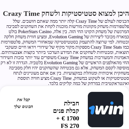
היכן למצוא סטטיסטיקות ולשחק Crazy Time
הכניסה לעולם של Crazy Time קלה יותר ממה שאתם חושבים. שלל
פלטפורמות משחק מקוונות מורשות מוכנות לקחת את השחקנים לסביבה
המרגשת של משחק הקזינו החי הזה. בין אלה, PokerStars Casino בולט
כמארח מכובד ליצירות של Evolution Gaming, ומציע חווית משחק חלקה
ובטוחה. למי שרוצה להתעמק בסטטיסטיקה שמאחורי המשחק, פלטפורמות
כמו Crazy Time Stats מספקות מקור מקיף של שידורי וידאו חיים ומעקבי
תוצאות, ומבטיחות לשחקנים את המידע העדכני ביותר בקצות אצבעותיהם.
האמינות והמעורבות במשחק Crazy Time משופרים עוד יותר בזכות השידור
החי מהאולפנים הראשיים של Evolution Gaming בלטביה. הגדרה זו לא רק
מוסיפה לקסם המשחק, אלא גם מבטיחה שהשחקנים יהיו חלק מסביבה
משחקית איכותית ומנוהלת במקצועיות. בין אם אתם מעוניינים לנתח
סטטיסטיקות או לשקוע במשחק, Crazy Time מציע חוויה תוססת
ואינטראקטיבית במרחק של כמה קליקים בלבד.
קבל את
חבילת
הבונוס שלך
קבלת פנים
1700 € +
270 FS