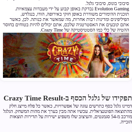
סיבובי בונוס, סיבובי גלגל.
Evolution Gaming נבדקת באופן קבוע על ידי מעבדות עצמאיות.
תוכנית ההימורים משודרת באופן חוקי באירופה, הודו, בנגלדש,
הפיליפינים ומדינות רבות אחרות, מה שמאשר את כנותה. לכן, כאשר
אתם קובעים את האסטרטגיה שלכם, אתם יכולים להיות בטוחים בחוסר
ההטיה של כלי כמו הסטטיסטיקה של Crazy Time.
תפקידו של גלגל הכסף ב-Crazy Time Result
דמיינו גלגל כסף כתרשים עוגה של אפשרויות, כאשר כל פלח מייצג חלק
מהתוצאה הפוטנציאלית. עכשיו אתה מבין בערך את מהות המשחק. הגלגל
מורכב מ-54 סגמנטים, והעיצוב שלו משפיע ישירות על תדירות תוצאות
הזכייה.