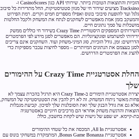
הזכיות והתוצאות הטובות ביותר. שירותי API כגון CasinoScores ו-
Tracksino מציעים שידור חי של מגוון סטטיסטיקות, החל מתדירות כל סיבוב
גלגל ועד להופעת סיבובי בונוס ואפילו מספרים חמים וקרים. רמת הפירוט
והמעקב בזמן אמת מאפשרים לשחקנים לנתח את המשחק ולקבל החלטות
מושכלות על סמך נתונים חיים.
השירותים המספקים היסטוריית Crazy Time בשידור חי כוללים ממשק
ידידותי למשתמש ופונקציונליות. הם מאפשרים לסנן מידע לפי הפרמטרים
הדרושים: זמן, גודל הזכיות, סוג המיני-משחק ועוד. השחקנים אינם צריכים
לסנן בעצמם את הנתונים המיותרים – מספר לחיצות עכבר מספיקות כדי
להציג את הפרמטרים הדרושים.
החלת אסטרטגיית Crazy Time על ההימורים
שלך
יצירת אסטרטגיית הימורים ב-Crazy Time היא תרגיל בהכרת עצמך לא
פחות מאשר ניתוח המשחק. זה לא רק להבין את הסטטיסטיקה של המשחק,
אלא גם את גודל הבנק שלך ואת הסובלנות שלך לסיכון. קביעת מגבלות
הוצאות והדגשת משחק אחראי הם מרכיבים חיוניים באסטרטגיה
בת-קיימא. יש שפע של גישות שיש לקחת בחשבון, כולל:
אסטרטגיית All In, המכסה את כל שטחי ההימורים
אסטרטגיית Bonus Game Bonanza, המתמקדת במשחקי בונוס עם