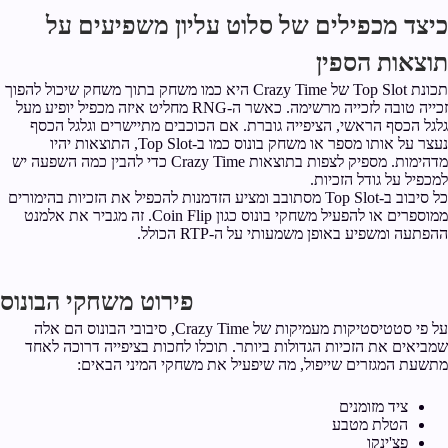
כיצד מכפילים של סלוט עליון משפיעים על
תוצאות הספין
תכונת Top Slot של Crazy Time היא כמו משחק בתוך משחק שיכול להפוך
זכייה טובה לזכייה מרשימה. כאשר ה-RNG מחליט איזה מכפיל יופיע מעל
גלגל הכסף הראשי, הציפייה גוברת. אם הכוכבים מתיישרים וגלגל הכסף
נעצר על אותו מספר או משחק בונוס כמו ב-Top Slot, התוצאות יהיו
מדהימות. מספיק לצפות בתוצאות Crazy Time כדי להבין כמה השפעה יש
למכפיל על גודל הזכיות.
כל סיבוב ב-Top Slot מסתובב ומציע הזדמנות להכפיל את הזכיות בהימורים
ממוספרים או להפעיל משחקי בונוס כגון Coin Flip. זה מגביר את אלמנט
ההפתעה ומשפיע באופן משמעותי על ה-RTP הכולל.
פירוט משחקי הבונוס
על פי סטטיסטיקות מעמיקות של Crazy Time, סיבובי הבונוס הם אלה
שמביאים את הזכיות הגדולות ביותר. תוכלו לחכות בציפייה דרוכה לאחד
מתשעת המגזרים שייפול, מה שיפעיל את משחקי המיני הבאים:
ציד מזומנים
הטלת מטבע
פצ'ינקו