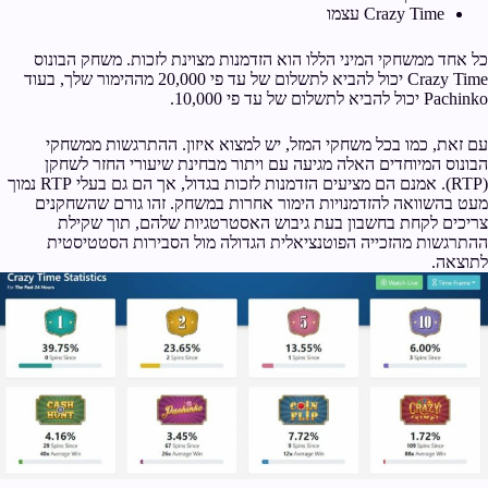
Crazy Time עצמו
כל אחד ממשחקי המיני הללו הוא הזדמנות מצוינת לזכות. משחק הבונוס
Crazy Time יכול להביא לתשלום של עד פי 20,000 מההימור שלך, בעוד
Pachinko יכול להביא לתשלום של עד פי 10,000.
עם זאת, כמו בכל משחקי המזל, יש למצוא איזון. ההתרגשות ממשחקי
הבונוס המיוחדים האלה מגיעה עם ויתור מבחינת שיעורי החזר לשחקן
(RTP). אמנם הם מציעים הזדמנות לזכות בגדול, אך הם גם בעלי RTP נמוך
מעט בהשוואה להזדמנויות הימור אחרות במשחק. זהו גורם שהשחקנים
צריכים לקחת בחשבון בעת גיבוש האסטרטגיות שלהם, תוך שקילת
ההתרגשות מהזכייה הפוטנציאלית הגדולה מול הסבירות הסטטיסטית
לתוצאה.