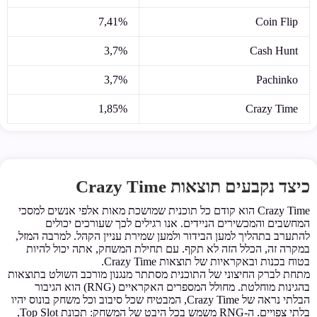
7,41%
Coin Flip
3,7%
Cash Hunt
3,7%
Pachinko
1,85%
Crazy Time
כיצד נקבעים תוצאות Crazy Time
Crazy Time הוא קודם כל תוכנית שמושכת מאות אלפי אנשים למסכי
המחשבים והמכשירים הניידים. אנו רגילים לכך שעורכים יכולים
להתערב בתהליך למען הבידור ולמען שמירת עניין הקהל. למרבה המזל,
במקרה זה, הכלל הזה לא תקף. עם תחילת המשחק, אתה יכול להיות
בטוח בכנות ובאקראיות של תוצאות Crazy Time.
מתחת לברק החיצוני של התוכנית מסתתר מנגנון מורכב השולט בתוצאות
בהגינות מוחלטת. מחולל המספרים האקראיים (RNG) הוא הגיבור
הבלתי נראה של Crazy Time, המבטיח שכל סיבוב וכל משחק בונוס יהיו
בלתי צפויים. ה-RNG משמש בכל היבט של המשחק: תכונת Top Slot,