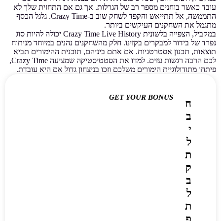
עובד כאשר בוחנים מספר רב של הגרלות. אך גם אם התחזית שלך לא
התממשה, אל תתייאש והקפד לשחק שוב ב-Crazy Time. גלגל הכסף
מתגמל את השחקנים העיקשים ביותר.
במקביל, הצפייה בלשונית Crazy Time Live History יכולה להיות סוג
נפרד של בידור למבקרים בקזינו. חלק מהשחקנים נהנים במיוחד מניתוח
תוצאות, תכנון אסטרטגיות. אם אתם ביניהם, תוכנית ההימורים תביא
לכם הרבה רגשות עזים. למדו את הסטטיסטיקה שמציעה Crazy Time,
פיתחו מתודולוגיית הימורים משלכם וזכו בניצחון גדול אם היא עובדת.
GET YOUR BONUS
ח
ב
י
ל
ת
ק
ב
ל
ת
פ