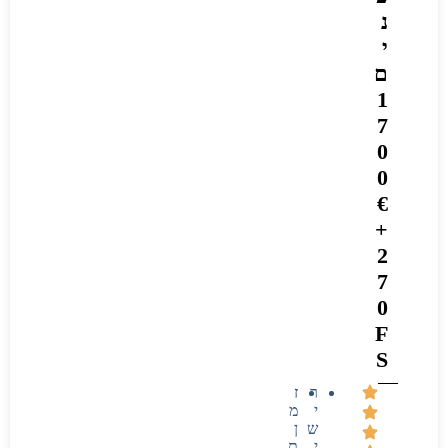
נ
י
ם
1
7
0
0
€
+
2
7
0
F
S
ר
ז
י
מ
ש
ן
י
ת