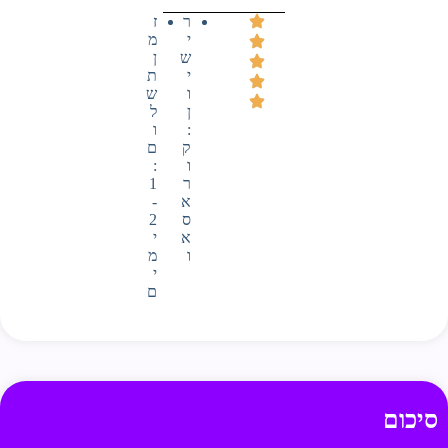
ר
ז
י
מ
ש
ן
י
ת
ו
ש
ן
ל
:
ו
ק
ם
ו
:
ר
1
א
-
ס
2
א
י
ו
מ
י
ם
סיכום