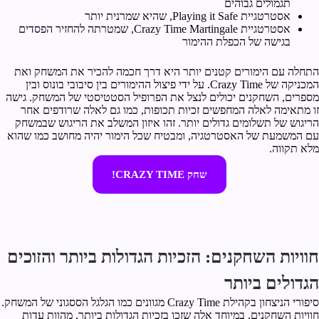
תגמולים גבוהים
אסטרטגיית Playing it Safe, שהיא שמרנית יותר
אסטרטגיית Crazy Time Martingale, שמטרתה להחזיר הפסדים
בגישה של הכפלת ההימור
התחלה עם הימורים קטנים יותר היא דרך חכמה להכיר את המשחק ואת
המכניקה של Crazy Time. על ידי פיצול ההימורים בין סיבובי בונוס ובין
מספרים, השחקנים יכולים לנצל את הפרופיל הסטטיסטי של המשחק. גישה
זו מתאימה לאלה המחפשים זכיות תכופות, כמו גם לאלה שרודפים אחר
הריגוש של תשלומים גדולים יותר. זהו איזון המשלב את הריגוש שבמשחק
עם המשמעת של האסטרטגיה, ומבטיח שכל הימור יהיה מחושב כמו שהוא
מלא תקווה.
שחק CRAZY TIME!
חוויות השחקנים: הזכיות הגדולות ביותר והזוכים
הגדולים ביותר
סיפורי הניצחון בקהילת Crazy Time מגוונים כמו הגלגל הססגוני של המשחק.
חוויות השחקנים, במיוחד אלה שזכו בזכיות הגדולות ביותר, מהוות עדות