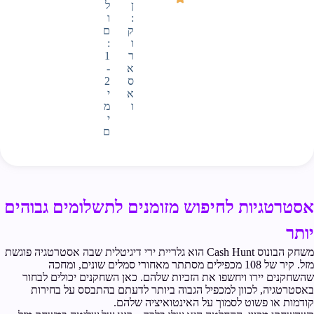
ן
ל
:
ו
ק
ם
ו
:
ר
1
א
-
ס
2
א
י
ו
מ
י
ם
אסטרטגיות לחיפוש מזומנים לתשלומים גבוהים
יותר
משחק הבונוס Cash Hunt הוא גלריית ירי דיגיטלית שבה אסטרטגיה פוגשת
מזל. קיר של 108 מכפילים מסתתר מאחורי סמלים שונים, ומחכה
שהשחקנים יירו ויחשפו את הזכיות שלהם. כאן השחקנים יכולים לבחור
באסטרטגיה, לכוון למכפיל הגבוה ביותר לדעתם בהתבסס על בחירות
קודמות או פשוט לסמוך על האינטואיציה שלהם.