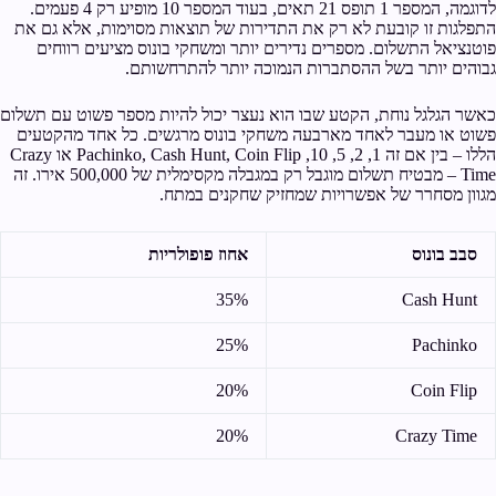
לדוגמה, המספר 1 תופס 21 תאים, בעוד המספר 10 מופיע רק 4 פעמים.
התפלגות זו קובעת לא רק את התדירות של תוצאות מסוימות, אלא גם את
פוטנציאל התשלום. מספרים נדירים יותר ומשחקי בונוס מציעים רווחים
גבוהים יותר בשל ההסתברות הנמוכה יותר להתרחשותם.
כאשר הגלגל נוחת, הקטע שבו הוא נעצר יכול להיות מספר פשוט עם תשלום
פשוט או מעבר לאחד מארבעה משחקי בונוס מרגשים. כל אחד מהקטעים
הללו – בין אם זה 1, 2, 5, 10, Pachinko, Cash Hunt, Coin Flip או Crazy
Time – מבטיח תשלום מוגבל רק במגבלה מקסימלית של 500,000 אירו. זה
מגוון מסחרר של אפשרויות שמחזיק שחקנים במתח.
סבב בונוס
אחוז פופולריות
35%
Cash Hunt
25%
Pachinko
20%
Coin Flip
20%
Crazy Time