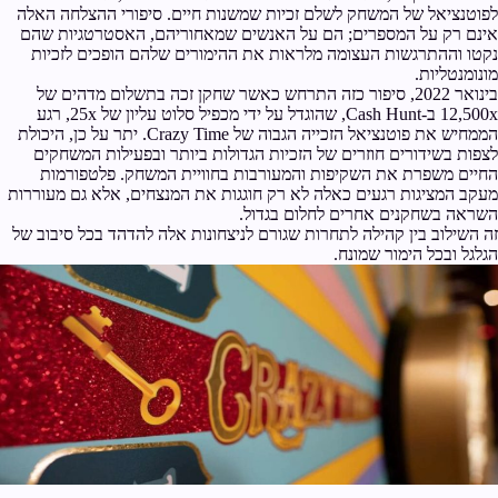
לפוטנציאל של המשחק לשלם זכיות שמשנות חיים. סיפורי ההצלחה האלה
אינם רק על המספרים; הם על האנשים שמאחוריהם, האסטרטגיות שהם
נקטו וההתרגשות העצומה מלראות את ההימורים שלהם הופכים לזכיות
מונומנטליות.
בינואר 2022, סיפור כזה התרחש כאשר שחקן זכה בתשלום מדהים של
12,500x ב-Cash Hunt, שהוגדל על ידי מכפיל סלוט עליון של 25x, רגע
הממחיש את פוטנציאל הזכייה הגבוה של Crazy Time. יתר על כן, היכולת
לצפות בשידורים חוזרים של הזכיות הגדולות ביותר ובפעילות המשחקים
החיים משפרת את השקיפות והמעורבות בחוויית המשחק. פלטפורמות
מעקב המציגות רגעים כאלה לא רק חוגגות את המנצחים, אלא גם מעוררות
השראה בשחקנים אחרים לחלום בגדול.
זה השילוב בין קהילה לתחרות שגורם לניצחונות אלה להדהד בכל סיבוב של
הגלגל ובכל הימור שמונח.