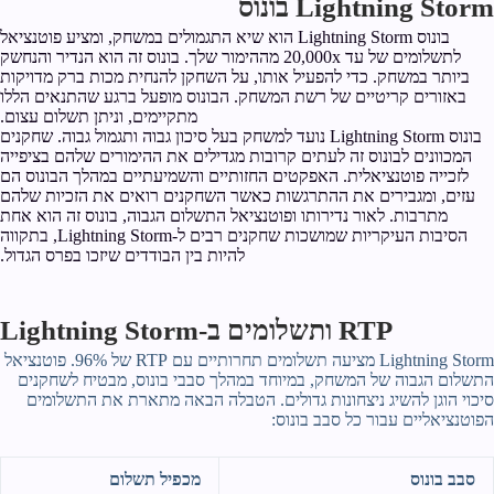
Lightning Storm בונוס
בונוס Lightning Storm הוא שיא התגמולים במשחק, ומציע פוטנציאל
לתשלומים של עד 20,000x מההימור שלך. בונוס זה הוא הנדיר והנחשק
ביותר במשחק. כדי להפעיל אותו, על השחקן להנחית מכות ברק מדויקות
באזורים קריטיים של רשת המשחק. הבונוס מופעל ברגע שהתנאים הללו
מתקיימים, וניתן תשלום עצום.
בונוס Lightning Storm נועד למשחק בעל סיכון גבוה ותגמול גבוה. שחקנים
המכוונים לבונוס זה לעתים קרובות מגדילים את ההימורים שלהם בציפייה
לזכייה פוטנציאלית. האפקטים החזותיים והשמיעתיים במהלך הבונוס הם
עזים, ומגבירים את ההתרגשות כאשר השחקנים רואים את הזכיות שלהם
מתרבות. לאור נדירותו ופוטנציאל התשלום הגבוה, בונוס זה הוא אחת
הסיבות העיקריות שמושכות שחקנים רבים ל-Lightning Storm, בתקווה
להיות בין הבודדים שיזכו בפרס הגדול.
RTP ותשלומים ב-Lightning Storm
Lightning Storm מציעה תשלומים תחרותיים עם RTP של 96%. פוטנציאל
התשלום הגבוה של המשחק, במיוחד במהלך סבבי בונוס, מבטיח לשחקנים
סיכוי הוגן להשיג ניצחונות גדולים. הטבלה הבאה מתארת את התשלומים
הפוטנציאליים עבור כל סבב בונוס:
סבב בונוס
מכפיל תשלום