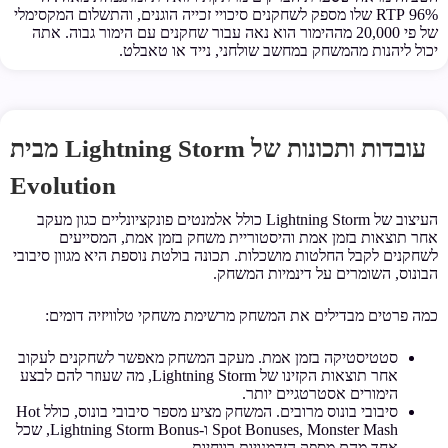
96% RTP שלו מספק לשחקנים סיכויי זכייה הוגנים, והתשלום המקסימלי
של פי 20,000 מההימור הוא נאה עבור שחקנים עם הימור גבוה. אתה
יכול ליהנות מהמשחק במחשב שולחני, נייד או טאבלט.
עובדות ותכונות של Lightning Storm מבית
Evolution
העיצוב של Lightning Storm כולל אלמנטים פונקציונליים כגון מעקב
אחר תוצאות בזמן אמת והיסטוריית משחק בזמן אמת, המסייעים
לשחקנים לקבל החלטות מושכלות. תכונה בולטת נוספת היא מגוון סיבובי
הבונוס, השומרים על דינמיות המשחק.
כמה פרטים מבדילים את המשחק מרשימת משחקי טלוויזיה דומים:
סטטיסטיקה בזמן אמת. מעקב המשחק מאפשר לשחקנים לעקוב
אחר תוצאות הקזינו של Lightning Storm, מה שעוזר להם לבצע
הימורים אסטרטגיים יותר.
סיבובי בונוס מרובים. המשחק מציע מספר סיבובי בונוס, כולל Hot
Spot Bonuses, Monster Mash ו-Lightning Storm Bonus, שכל
אחד מהם מספק הזדמנויות רווחיות.