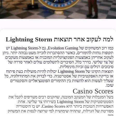
למה לעקוב אחר תוצאות Lightning Storm
כמו רוב המשחקים של Evolution Gaming, גם ל-Lightning Storm יש
תקופות נוחות להימורים, כאשר ההסתברות לזכייה מעט גבוהה יותר. ניתן
לעקוב אחריהן באמצעות הפונקציונליות המובנית או באמצעות מעקבים
של צד שלישי. בדרך כלל, הסיכויים לתשלומים עולים לאחר סדרה של
סיבובים רגילים עם זכיות מינימליות.
תוצאות הקזינו של Lightning Storm יכולות להיות מועילות בעת פיתוח
או בדיקת האפקטיביות של אסטרטגיה. כדי לבדוק את המתודולוגיה, כל
שעליך לעשות הוא להשוות בין ההימורים הפוטנציאליים והסקטורים
שזכו.
Casino Scores
בשל המגבלות של המעקב המובנה, שחקנים רבים מעדיפים לקבל את
הסטטיסטיקות של Lightning Storm בשירותי צד שלישי. אחת
האפשרויות הטובות ביותר היא Casino Scores. יש בו היסטוריה
מפורטת של הגרלות, שתהיה שימושית למי שרוצה לנסות את המשחק
הזה.