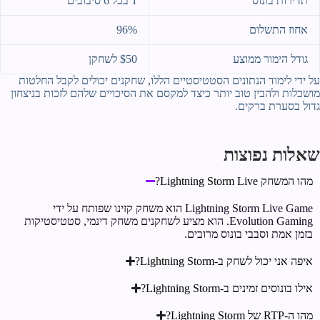
תדירות בונוס
1 בכל 6 סיבובים
אחוז התשלום
96%
גודל הימור ממוצע
$50 לשחקן
על ידי לימוד הנתונים הסטטיסטיים הללו, שחקנים יכולים לקבל החלטות
מושכלות ולהבין טוב יותר כיצד למקסם את הסיכויים שלהם לזכות בניצחון
גדול בסערת ברקים.
שאלות נפוצות
מהו המשחק Lightning Storm Live?
Lightning Storm Live Game הוא משחק קזינו שפותח על ידי
Evolution Gaming. הוא מציע לשחקנים משחק דינמי, סטטיסטיקות
בזמן אמת וסבבי בונוס מרובים.
איפה אני יכול לשחק ב-Lightning Storm?
אילו בונוסים זמינים ב-Lightning Storm?
מהו ה-RTP של Lightning Storm?