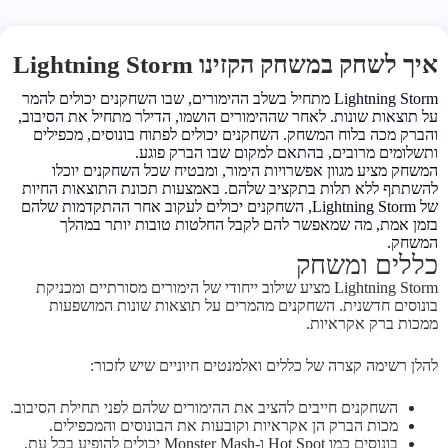
איך לשחק במשחק הקזינו Lightning Storm
Lightning Storm מתחיל בשלב ההימורים, שבו השחקנים יכולים להמר
על תוצאות שונות. לאחר שההימורים הושמו, הדילר מתחיל את הסיבוב,
והברק מכה בלוח המשחק. השחקנים יכולים לפתוח בונוסים, מכפילים
ותשלומים מרובים, בהתאם למקום שבו הברק פוגע.
המשחק מציע מגוון אפשרויות הימור, ומבטיח שכל השחקנים יוכלו
להשתתף ללא תלות בתקציב שלהם. באמצעות תכונת התוצאות החיות
של Lightning Storm, השחקנים יכולים לעקוב אחר ההתקדמות שלהם
בזמן אמת, מה שמאפשר להם לקבל החלטות טובות יותר במהלך
המשחק.
כללים ומשחק
Lightning Storm מציע שילוב ייחודי של הימורים מסורתיים ומכניקת
בונוסים חדשנית. השחקנים מהמרים על תוצאות שונות המושפעות
ממכות ברק אקראיות.
להלן רשימה קצרה של כללים ואלמנטים חיוניים שיש לזכור:
השחקנים חייבים להציב את ההימורים שלהם לפני תחילת הסיבוב.
מכות הברק הן אקראיות וקובעות את הבונוסים והמכפילים.
בונוסים כמו Hot Spot ו-Monster Mash יכולים להופיע בכל עת.