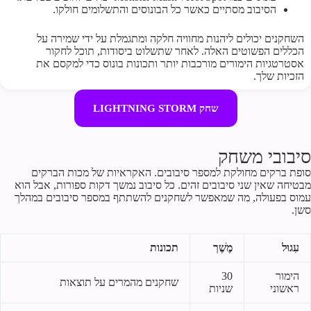
הסיבוב מסתיים כאשר כל הבונוסים והתשלומים חולקו.
השחקנים יכולים ליהנות מחוויה חלקה ומתגמלת על ידי שמירה על
הכללים הפשוטים האלה. לאחר שתשלוט ביסודות, תוכל לחקור
אסטרטגיות הימורים מורכבות יותר ותכונות בונוס כדי למקסם את
הזכיות שלך.
שחק LIGHTNING STORM
סיבובי משחק
סופת ברקים מחולקת למספר סיבובים. האקראיות של מכות הברקים
מבטיחה שאין שני סיבובים זהים. כל סיבוב נמשך דקות ספורות, אבל הוא
עמוס בפעולה, מה שמאפשר לשחקנים להשתתף במספר סיבובים במהלך
סשן.
עִגוּל
מֶשֶׁך
תכונות
הימור
30
שחקנים מהמרים על תוצאות
ראשוני
שניות