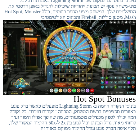
סיבובי בונוס הם המקום שבו Lightning Storm באמת זורח. לכל
מיני-משחק נוסף יש תכונות ייחודיות שיכולות להגדיל באופן דרסטי את
התשלומים שלך. המשחק מציע מספר בונוסים, כולל Hot Spot, Monster
Mash, מטען סוללות, Fireball והבונוס האולטימטיבי
Hot Spot Bonuses
בונוסי הנקודה החמה ב- Lightning Storm מופעלים כאשר ברק פוגע
באזורים ספציפיים ברשת המשחק, המכונה "נקודות חמות". כל נקודה
חמה יכולה לספק מכפילים משמעותיים, מה שהופך אפילו הימור זעיר
לרווחי מאוד. גודל הבונוס יכול לנוע בין 2x ל-50x ההימור המקורי שלך,
תלוי איפה הברק פוגע וגודל ההימור ממוקם באזור זה.