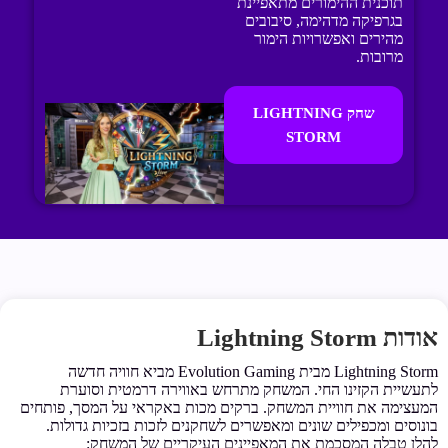
תוכנית ההימורים מתאפיינת
בגרפיקה מדהימה, סיבובים
מהירים ואפשרויות הימור
מרובות.
שחק LIGHTNING
STORM
אודות Lightning Storm
Lightning Storm מבית Evolution Gaming מביא חוויה חדשה
לתעשיית הקזינו החי. המשחק מתרחש באווירה דרמטית וסוערת
המעצימה את חוויית המשחק. ברקים מכות באקראי על המסך, פותחים
בונוסים ומכפילים שונים ומאפשרים לשחקנים לזכות בזכיות גדולות.
להלן טבלה המסכמת את המאפיינים העיקריים של המשחק: