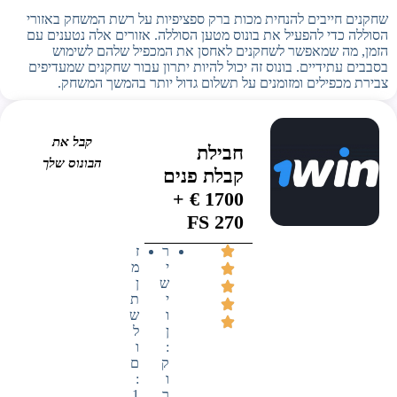
שחקנים חייבים להנחית מכות ברק ספציפיות על רשת המשחק באזורי
הסוללה כדי להפעיל את בונוס מטען הסוללה. אזורים אלה נטענים עם
הזמן, מה שמאפשר לשחקנים לאחסן את המכפיל שלהם לשימוש
בסבבים עתידיים. בונוס זה יכול להיות יתרון עבור שחקנים שמעדיפים
צבירת מכפילים ומזומנים על תשלום גדול יותר בהמשך המשחק.
קבל את
חבילת
הבונוס שלך
קבלת פנים
1700 € +
270 FS
ר
ז
י
מ
ש
ן
י
ת
ו
ש
ן
ל
:
ו
ק
ם
ו
:
ר
1