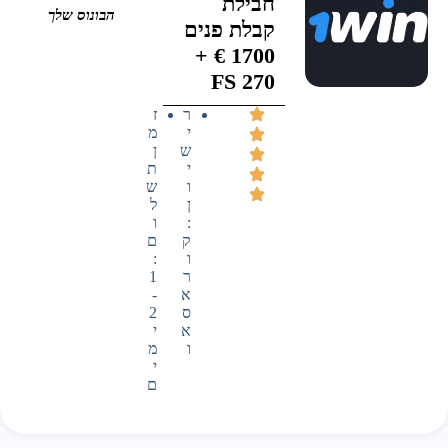
חבילת
הבונוס שלך
קבלת פנים
1700 € +
270 FS
ר
ז
י
מ
ש
ן
י
ת
ו
ש
ן
ל
:
ו
ק
ם
ו
:
ר
1
א
-
ס
2
א
י
ו
מ
י
ם