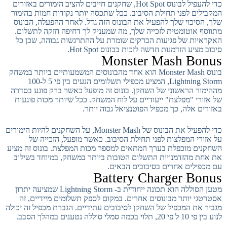
כדי להעפיל לבונוס Hot Spot, שחקנים חייבים להציב הימורים באזורים
המקבילים לפני תחילת הסיבוב. ככל שתכסה יותר נקודות חמות בהימור
שלך, הסיכוי שלך להפעיל את הבונוס הזה גדל. לאחר ההפעלה, הבונוס
מתווסף אוטומטית לזכייה שלך, מה שמעניק לך דחיפה חזקה לתשלום.
האקראיות של פגיעות הברקים שומרת על ההתרגשות גבוהה, שכן כל
סיבוב מציע הזדמנות חדשה לזכות בבונוס Hot Spot.
Monster Mash Bonus
בונוס Monster Mash הוא אחד מהבונוסים המשמעותיים ביותר במשחק
Lightning Storm, המציע מכפילי תשלומים הנעים בין פי 5 ל-100
מההימור הראשוני של השחקן. בונוס זה מופעל כאשר ברק פוגע בסדרה
של אזורי "מפלצת" ייעודיים על לוח המשחק. ככל שיותר מכות פוגעות
באזורים אלה, כך מכפיל הפוטנציאל גבוה יותר.
כדי להפעיל את הבונוס של Monster Mash, על השחקנים להיות הימורים
על אזורי המפלצות לפני תחילת הסיבוב. כאשר מופעל, הזכייה של
השחקנים מוכפלת בערך המתאים למספר מכות המפלצת. בונוס זה מציע
את אחת מהזדמנויות התשלום הטובות ביותר במשחק, במיוחד בשילוב
עם מכפילים אחרים בסיבובים הבאים.
Battery Charger Bonus
מטען הסוללה הוא תכונה ייחודית ב- Lightning Storm שמציעה יתרון
אסטרטגי יותר מבונוסים אחרים. במקום לספק תשלומים מיידיים, זה
מגביר את המכפיל של השחקן לסיבובים עתידיים. הגברת מכפיל זה יכולה
לנוע בין פי 10 ל פי 20, תלוי בכמה סמלי סוללה נטענים במהלך הסבב.