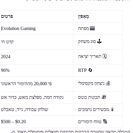
מְאַפיֵן
פרטים
🎰 מפתח
Evolution Gaming
🕹️ סוג משחק
קזינו חי
🗓️ תאריך יציאה
2024
96%
🔄 RTP
💰 ניצחון מקסימלי
פי 20,000 מההימור הראשוני
🎁 תכונות בונוס
נקודה חמה, מפלצת מאש, כדור אש
📱 מכשירים נתמכים
שולחן עבודה, נייד, טאבלט
🔢 טווח הימורים
$0.20 – $500
הטבלה מראה שסערת הברקים מרתקת ויזואלית ומתגמלת מאוד. ה-