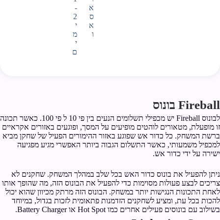
א
-
ס
2
א
י
ו
מ
י
ם
Fireball בונוס
לבונוס Fireball יש מכפילי תשלומים הנעים בין פי 10 ל פי 100. כאשר תכונה
זו מופעלת, מטאורים לוהטים מופיעים על המסך, ופוגעים באזורים אקראיים
ברשת המשחק. כל כדור אש שפוגע באזור ההימורים הפעיל של שחקן מביא
למכפיל משמעותי, כאשר התשלום הגבוה ביותר האפשרי מגיע מפגיעה
ישירה על ידי כדור אש.
ניתן להפעיל את בונוס כדור האש בכל שלב במהלך המשחק. שחקנים לא
צריכים לבצע פעולות מסוימות כדי להפעיל את הבונוס הזה, מה שהופך אותו
לאחת התכונות הנגישות יותר במשחק. הבונוס הזה מרתק מכיוון שהוא יכול
להכות בכל עת, ומציע לשחקנים הזדמנות פתאומית לזכות בגדול, במיוחד
בשילוב עם בונוסים פעילים אחרים כמו Hot Spot או Battery Charger.