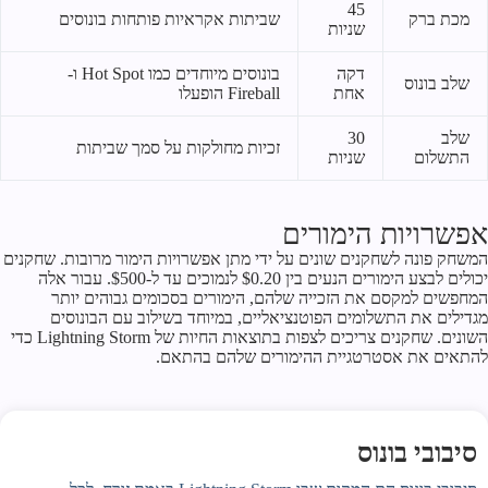
45
מכת ברק
שביתות אקראיות פותחות בונוסים
שניות
דקה
בונוסים מיוחדים כמו Hot Spot ו-
שלב בונוס
אחת
Fireball הופעלו
שלב
30
זכיות מחולקות על סמך שביתות
התשלום
שניות
אפשרויות הימורים
המשחק פונה לשחקנים שונים על ידי מתן אפשרויות הימור מרובות. שחקנים
יכולים לבצע הימורים הנעים בין $0.20 לנמוכים עד ל-$500. עבור אלה
המחפשים למקסם את הזכייה שלהם, הימורים בסכומים גבוהים יותר
מגדילים את התשלומים הפוטנציאליים, במיוחד בשילוב עם הבונוסים
השונים. שחקנים צריכים לצפות בתוצאות החיות של Lightning Storm כדי
להתאים את אסטרטגיית ההימורים שלהם בהתאם.
סיבובי בונוס