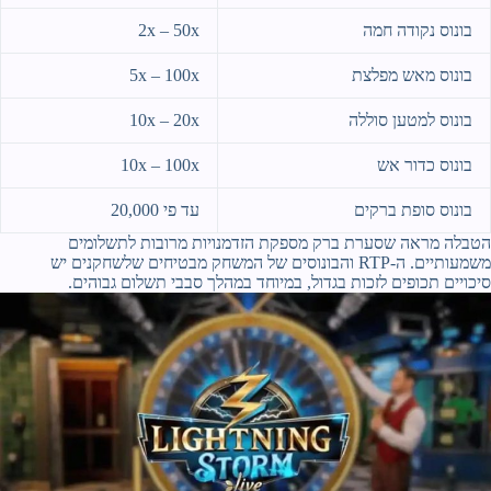
בונוס נקודה חמה
2x – 50x
בונוס מאש מפלצת
5x – 100x
בונוס למטען סוללה
10x – 20x
בונוס כדור אש
10x – 100x
בונוס סופת ברקים
עד פי 20,000
הטבלה מראה שסערת ברק מספקת הזדמנויות מרובות לתשלומים
משמעותיים. ה-RTP והבונוסים של המשחק מבטיחים שלשחקנים יש
סיכויים תכופים לזכות בגדול, במיוחד במהלך סבבי תשלום גבוהים.