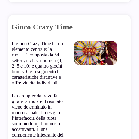
Gioco Crazy Time
Il gioco Crazy Time ha un
elemento centrale: la
ruota. È composta da 54
settori, inclusi i numeri (1,
2, 5 e 10) e quattro giochi
bonus. Ogni segmento ha
caratteristiche distintive e
offre vincite individuali.
Un croupier dal vivo fa
girare la ruota e il risultato
viene determinato in
modo casuale. Il design e
l’interfaccia della ruota
sono moderni, luminosi e
accattivanti. È una
componente integrante del