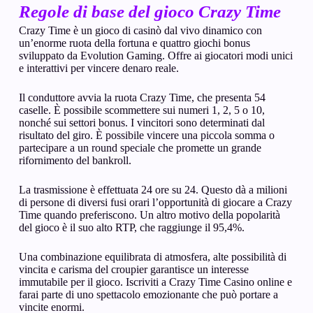
Regole di base del gioco Crazy Time
Crazy Time è un gioco di casinò dal vivo dinamico con
un’enorme ruota della fortuna e quattro giochi bonus
sviluppato da Evolution Gaming. Offre ai giocatori modi unici
e interattivi per vincere denaro reale.
Il conduttore avvia la ruota Crazy Time, che presenta 54
caselle. È possibile scommettere sui numeri 1, 2, 5 o 10,
nonché sui settori bonus. I vincitori sono determinati dal
risultato del giro. È possibile vincere una piccola somma o
partecipare a un round speciale che promette un grande
rifornimento del bankroll.
La trasmissione è effettuata 24 ore su 24. Questo dà a milioni
di persone di diversi fusi orari l’opportunità di giocare a Crazy
Time quando preferiscono. Un altro motivo della popolarità
del gioco è il suo alto RTP, che raggiunge il 95,4%.
Una combinazione equilibrata di atmosfera, alte possibilità di
vincita e carisma del croupier garantisce un interesse
immutabile per il gioco. Iscriviti a Crazy Time Casino online e
farai parte di uno spettacolo emozionante che può portare a
vincite enormi.