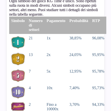
Ogni simbolo del gioco KG Time è unico. Sono ripetuti
sulla ruota in modi diversi. Alcuni simboli occupano più
settori, altri meno. Puoi studiare tutti i dettagli dei simboli
nella tabella seguente.
Simbolo
Numero
Pagamento
Probabilità
RTP
di
settori
21
1х
38,85%
96,08%
13
2х
24,05%
95,95%
7
5х
12,95%
95,78%
4
10х
7,40%
95,73%
2
Fino a
3,70%
94,33%
10000х