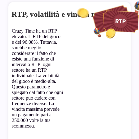
RTP, volatilità e vincita massima
Crazy Time ha un RTP
elevato. L’RTP del gioco
è del 96,08%. Tuttavia,
sarebbe meglio
considerare il fatto che
esiste una funzione di
intervallo RTP: ogni
settore ha un RTP
individuale. La volatilità
del gioco è medio-alta.
Questo parametro è
spiegato dal fatto che ogni
settore può cadere con
frequenze diverse. La
vincita massima prevede
un pagamento pari a
250.000 volte la tua
scommessa.