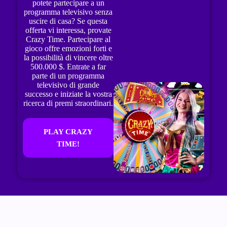
potete partecipare a un
programma televisivo senza
uscire di casa? Se questa
offerta vi interessa, provate
Crazy Time. Partecipare al
gioco offre emozioni forti e
la possibilità di vincere oltre
500.000 $. Entrate a far
parte di un programma
televisivo di grande
successo e iniziate la vostra
ricerca di premi straordinari.
PLAY CRAZY
TIME!