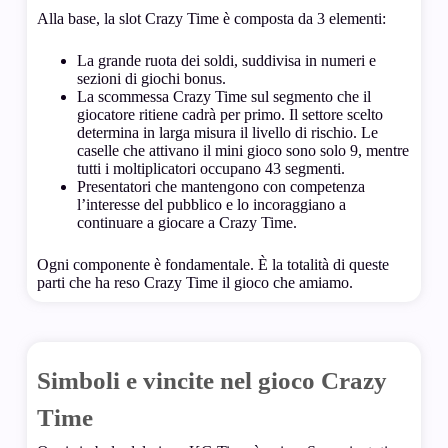
Alla base, la slot Crazy Time è composta da 3 elementi:
La grande ruota dei soldi, suddivisa in numeri e
sezioni di giochi bonus.
La scommessa Crazy Time sul segmento che il
giocatore ritiene cadrà per primo. Il settore scelto
determina in larga misura il livello di rischio. Le
caselle che attivano il mini gioco sono solo 9, mentre
tutti i moltiplicatori occupano 43 segmenti.
Presentatori che mantengono con competenza
l’interesse del pubblico e lo incoraggiano a
continuare a giocare a Crazy Time.
Ogni componente è fondamentale. È la totalità di queste
parti che ha reso Crazy Time il gioco che amiamo.
Simboli e vincite nel gioco Crazy
Time