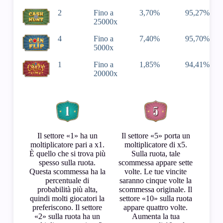
2
Fino a
3,70%
95,27%
25000х
4
Fino a
7,40%
95,70%
5000х
1
Fino a
1,85%
94,41%
20000х
Il settore «1» ha un
Il settore «5» porta un
moltiplicatore pari a x1.
moltiplicatore di x5.
È quello che si trova più
Sulla ruota, tale
spesso sulla ruota.
scommessa appare sette
Questa scommessa ha la
volte. Le tue vincite
percentuale di
saranno cinque volte la
probabilità più alta,
scommessa originale. Il
quindi molti giocatori la
settore «10» sulla ruota
preferiscono. Il settore
appare quattro volte.
«2» sulla ruota ha un
Aumenta la tua