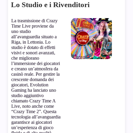
Lo Studio e i Rivenditori
La trasmissione di Crazy
Time Live proviene da
uno studio
all’avanguardia situato a
Riga, in Lettonia. Lo
studio è dotato di effetti
visivi e sonori avanzati,
che migliorano
l’immersione dei giocatori
e creano un’atmosfera da
casinò reale. Per gestire la
crescente domanda dei
giocatori, Evolution
Gaming ha lanciato uno
studio aggiuntivo
chiamato Crazy Time A
Live, noto anche come
“Crazy Time 2”. Questa
tecnologia all’avanguardia
garantisce ai giocatori
un’esperienza di gioco
fluida e di alta qualità.