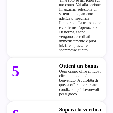
Time solo se hai fondi sul
tuo conto. Vai alla sezione
finanziaria, seleziona un
sistema di pagamento
adeguato, specifica
l’importo della transazione
e conferma l’operazione.
Di norma, i fondi
vengono accreditati
immediatamente e puoi
iniziare a piazzare
scommesse subito.
Ottieni un bonus
5
Ogni casinò offre ai nuovi
clienti un bonus di
benvenuto. Approfitta di
questa offerta per creare
condizioni più favorevoli
per il gioco.
Supera la verifica