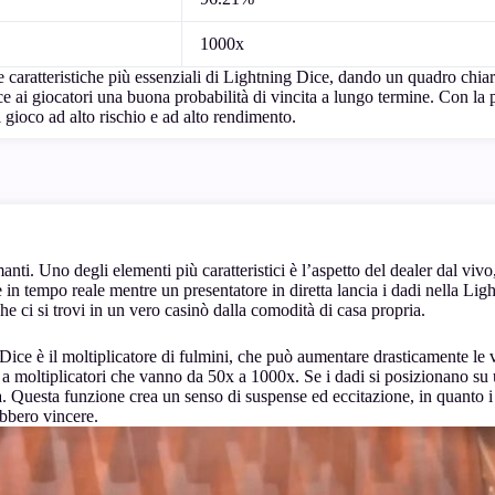
1000x
le caratteristiche più essenziali di Lightning Dice, dando un quadro chiar
 ai giocatori una buona probabilità di vincita a lungo termine. Con la p
 gioco ad alto rischio e ad alto rendimento.
manti. Uno degli elementi più caratteristici è l’aspetto del dealer dal vivo
 in tempo reale mentre un presentatore in diretta lancia i dadi nella Lig
e ci si trovi in un vero casinò dalla comodità di casa propria.
Dice è il moltiplicatore di fulmini, che può aumentare drasticamente le v
 a moltiplicatori che vanno da 50x a 1000x. Se i dadi si posizionano su 
a. Questa funzione crea un senso di suspense ed eccitazione, in quanto i 
bbero vincere.