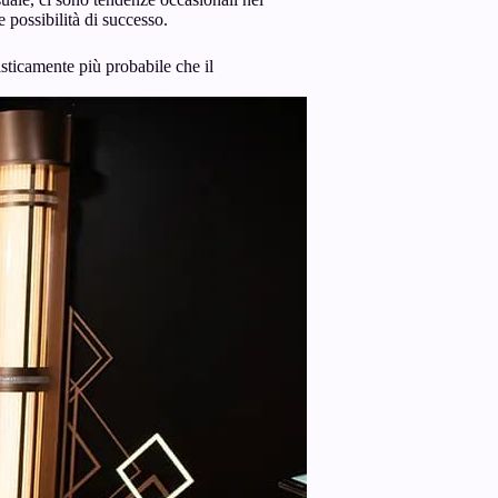
 possibilità di successo.
sticamente più probabile che il