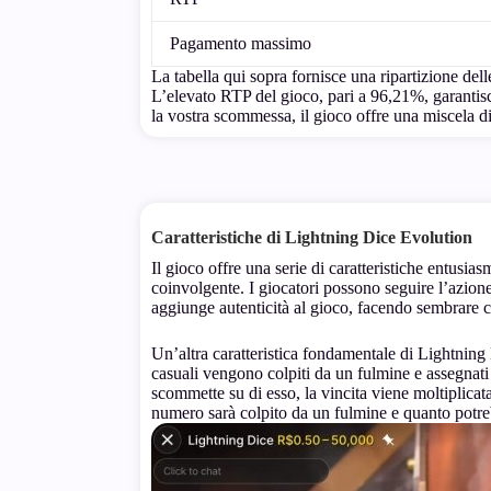
Pagamento massimo
La tabella qui sopra fornisce una ripartizione del
L’elevato RTP del gioco, pari a 96,21%, garantisce
la vostra scommessa, il gioco offre una miscela di
Caratteristiche di Lightning Dice Evolution
Il gioco offre una serie di caratteristiche entusias
coinvolgente. I giocatori possono seguire l’azione
aggiunge autenticità al gioco, facendo sembrare ch
Un’altra caratteristica fondamentale di Lightning 
casuali vengono colpiti da un fulmine e assegnati
scommette su di esso, la vincita viene moltiplicat
numero sarà colpito da un fulmine e quanto potre