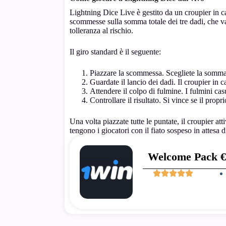
Lightning Dice Live è gestito da un croupier in car
scommesse sulla somma totale dei tre dadi, che v
tolleranza al rischio.
Il giro standard è il seguente:
Piazzare la scommessa. Scegliete la somma 
Guardate il lancio dei dadi. Il croupier in c
Attendere il colpo di fulmine. I fulmini cas
Controllare il risultato. Si vince se il prop
Una volta piazzate tutte le puntate, il croupier att
tengono i giocatori con il fiato sospeso in attesa 
Welcome Pack €