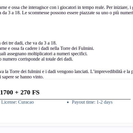
ne e ossa che interagisce con i giocatori in tempo reale. Per iniziare, i
a da 3 a 18. Le scommesse possono essere piazzate su uno o più numeri, 
dei tre dadi, che va da 3 a 18.
arne e ossa fa cadere i dadi nella Torre dei Fulmini.
uali assegnano moltiplicatori a numeri specifici.
rio numero corrisponde al totale dei dadi.
iva la Torre dei fulmini e i dadi vengono lanciati. L’imprevedibilità e la p
di sapere se hanno vinto.
1700 + 270 FS
License: Curacao
Payout time: 1-2 days