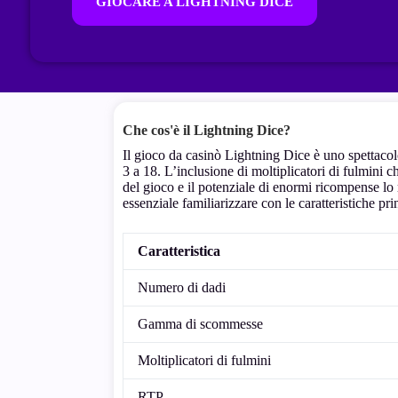
GIOCARE A LIGHTNING DICE
Che cos'è il Lightning Dice?
Il gioco da casinò Lightning Dice è uno spettacolo
3 a 18. L’inclusione di moltiplicatori di fulmini 
del gioco e il potenziale di enormi ricompense lo r
essenziale familiarizzare con le caratteristiche pri
Caratteristica
Numero di dadi
Gamma di scommesse
Moltiplicatori di fulmini
RTP