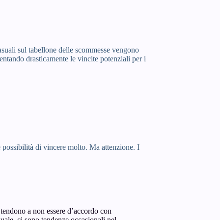
 casuali sul tabellone delle scommesse vengono
ntando drasticamente le vincite potenziali per i
possibilità di vincere molto. Ma attenzione. I
ti tendono a non essere d’accordo con
suale, ci sono tendenze occasionali nel