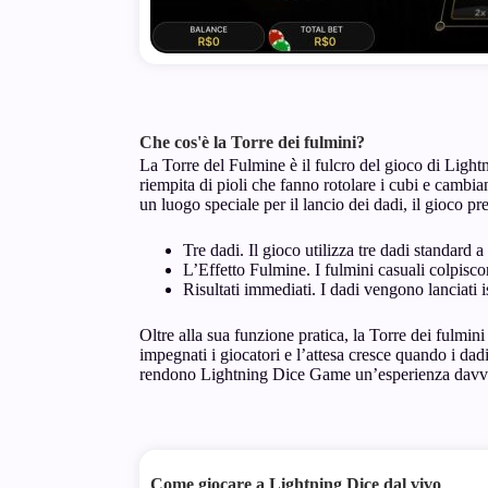
Che cos'è la Torre dei fulmini?
La Torre del Fulmine è il fulcro del gioco di Lightn
riempita di pioli che fanno rotolare i cubi e cambia
un luogo speciale per il lancio dei dadi, il gioco pre
Tre dadi. Il gioco utilizza tre dadi standard a 
L’Effetto Fulmine. I fulmini casuali colpisco
Risultati immediati. I dadi vengono lanciati
Oltre alla sua funzione pratica, la Torre dei fulmin
impegnati i giocatori e l’attesa cresce quando i dadi
rendono Lightning Dice Game un’esperienza davve
Come giocare a Lightning Dice dal vivo