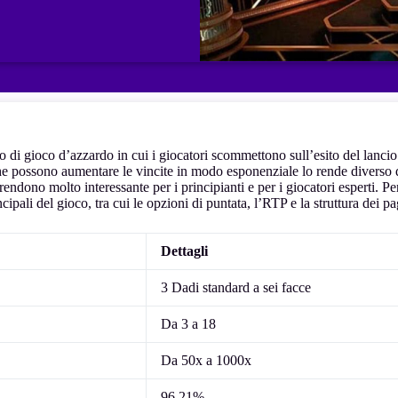
 di gioco d’azzardo in cui i giocatori scommettono sull’esito del lancio 
che possono aumentare le vincite in modo esponenziale lo rende diverso da
endono molto interessante per i principianti e per i giocatori esperti. Pe
ncipali del gioco, tra cui le opzioni di puntata, l’RTP e la struttura dei p
Dettagli
3 Dadi standard a sei facce
Da 3 a 18
Da 50x a 1000x
96.21%