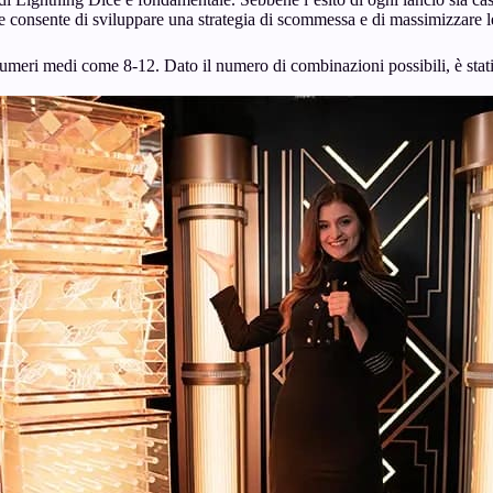
che consente di sviluppare una strategia di scommessa e di massimizzare le
meri medi come 8-12. Dato il numero di combinazioni possibili, è stati