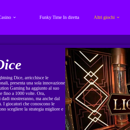
Casino
Funky Time In diretta
Altri giochi
Dice
htning Dice, arricchisce le
zionali, presenta una sola innovazione
lution Gaming ha aggiunto al suo
e fino a 1000 volte. Ora,
i dadi mostreranno, ma anche dal
à. I giocatori che conoscono le
no scegliere la strategia migliore e