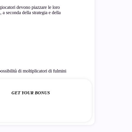
 giocatori devono piazzare le loro
a seconda della strategia e della
ossibilità di moltiplicatori di fulmini
GET YOUR BONUS