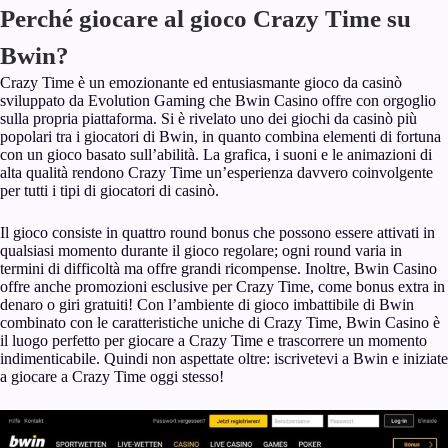
Perché giocare al gioco Crazy Time su
Bwin?
Crazy Time è un emozionante ed entusiasmante gioco da casinò
sviluppato da Evolution Gaming che Bwin Casino offre con orgoglio
sulla propria piattaforma. Si è rivelato uno dei giochi da casinò più
popolari tra i giocatori di Bwin, in quanto combina elementi di fortuna
con un gioco basato sull’abilità. La grafica, i suoni e le animazioni di
alta qualità rendono Crazy Time un’esperienza davvero coinvolgente
per tutti i tipi di giocatori di casinò.
Il gioco consiste in quattro round bonus che possono essere attivati in
qualsiasi momento durante il gioco regolare; ogni round varia in
termini di difficoltà ma offre grandi ricompense. Inoltre, Bwin Casino
offre anche promozioni esclusive per Crazy Time, come bonus extra in
denaro o giri gratuiti! Con l’ambiente di gioco imbattibile di Bwin
combinato con le caratteristiche uniche di Crazy Time, Bwin Casino è
il luogo perfetto per giocare a Crazy Time e trascorrere un momento
indimenticabile. Quindi non aspettate oltre: iscrivetevi a Bwin e iniziate
a giocare a Crazy Time oggi stesso!