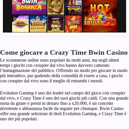
Come giocare a Crazy Time Bwin Casino
Le scommesse online sono popolari da molti anni, ma negli ultimi
tempi i giochi con croupier dal vivo hanno davvero catturato
l’immaginazione del pubblico. Offrendo un modo per giocare in modo
più interattivo, pur godendo della comodità di essere a casa, i giochi
con croupier dal vivo sono il meglio di entrambi i mondi.
Evolution Gaming è uno dei leader nel campo del gioco con croupier
dal vivo, e Crazy Time è uno dei suoi giochi più caldi. Con una grande
ruota da girare e premi in denaro fino a x20.000, è un concetto
divertente e abbastanza facile da seguire per chiunque. Bwin Casino
offre una grande selezione di titoli Evolution Gaming, e Crazy Time è
uno dei più popolari.