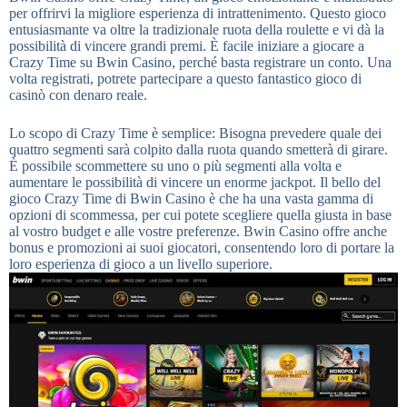
per offrirvi la migliore esperienza di intrattenimento. Questo gioco
entusiasmante va oltre la tradizionale ruota della roulette e vi dà la
possibilità di vincere grandi premi. È facile iniziare a giocare a
Crazy Time su Bwin Casino, perché basta registrare un conto. Una
volta registrati, potrete partecipare a questo fantastico gioco di
casinò con denaro reale.
Lo scopo di Crazy Time è semplice: Bisogna prevedere quale dei
quattro segmenti sarà colpito dalla ruota quando smetterà di girare.
È possibile scommettere su uno o più segmenti alla volta e
aumentare le possibilità di vincere un enorme jackpot. Il bello del
gioco Crazy Time di Bwin Casino è che ha una vasta gamma di
opzioni di scommessa, per cui potete scegliere quella giusta in base
al vostro budget e alle vostre preferenze. Bwin Casino offre anche
bonus e promozioni ai suoi giocatori, consentendo loro di portare la
loro esperienza di gioco a un livello superiore.