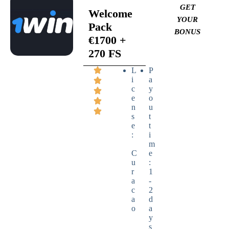
GET
Welcome
YOUR
Pack
BONUS
€1700 +
270 FS
L
P
i
a
c
y
e
o
n
u
s
t
e
t
:
i
m
C
e
u
:
r
1
a
-
c
2
a
d
o
a
y
s