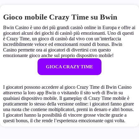
Gioco mobile Crazy Time su Bwin
Bwin Casino è uno dei più grandi casinò online in Europa e offre ai
giocatori alcuni dei giochi di casinò più emozionanti. Uno di questi
è Crazy Time, un gioco di casinò dal vivo con un’interfaccia
incredibilmente veloce ed emozionanti round di bonus. Bwin
Casino permette ora ai giocatori di divertirsi con questo
emozionante gioco anche sul proprio dispositivo mobile!
GIOCA CRAZY TIME
I giocatori possono accedere al gioco Crazy Time di Bwin Casino
attraverso la loro app Bwin o visitando il sito web di Bwin su
qualsiasi dispositivo mobile. Il gameplay di Crazy Time mobile è
praticamente lo stesso della versione online: i giocatori fanno girare
una ruota che contiene moltiplicatori, premi in denaro e altri bonus.
I giocatori hanno la possibilità di vincere grosse vincite grazie a
questi bonus, il che rende l’esperienza emozionante ogni volta.