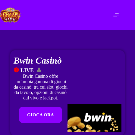
Bwin Casinò
🔴
LIVE
👤
Bwin Casino offre
un’ampia gamma di giochi
da casinò, tra cui slot, giochi
da tavolo, opzioni di casinò
dal vivo e jackpot.
GIOCA ORA