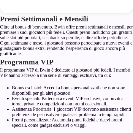
Premi Settimanali e Mensili
Oltre ai bonus di benvenuto, Bwin offre premi settimanali e mensili per
premiare i suoi giocatori più fedeli. Questi premi includono giri gratuiti
sulle slot più popolari, cashback su perdite, e altre offerte periodiche.
Ogni settimana e mese, i giocatori possono partecipare a nuovi eventi e
guadagnare bonus extra, rendendo l’esperienza di gioco ancora più
gratificante.
Programma VIP
Il programma VIP di Bwin è dedicato ai giocatori più fedeli. I membri
VIP hanno accesso a una serie di vantaggi esclusivi, tra cui:
Bonus esclusivi: Accedi a bonus personalizzati che non sono
disponibili per gli altri giocatori.
Eventi speciali: Partecipa a eventi VIP esclusivi, con inviti a
tornei privati e competizioni con premi eccezionali.
Assistenza Prioritaria: I giocatori VIP ricevono assistenza clienti
preferenziale per risolvere qualsiasi problema in tempi rapidi.
Premi personalizzati: Accumula punti fedeltà e ricevi premi
speciali, come gadget esclusivi o viaggi.