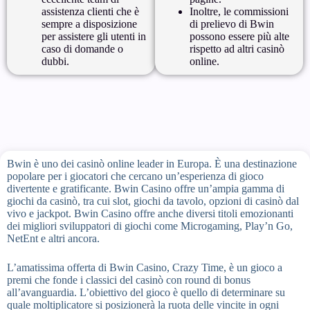
assistenza clienti che è
Inoltre, le commissioni
sempre a disposizione
di prelievo di Bwin
per assistere gli utenti in
possono essere più alte
caso di domande o
rispetto ad altri casinò
dubbi.
online.
Bwin è uno dei casinò online leader in Europa. È una destinazione
popolare per i giocatori che cercano un’esperienza di gioco
divertente e gratificante. Bwin Casino offre un’ampia gamma di
giochi da casinò, tra cui slot, giochi da tavolo, opzioni di casinò dal
vivo e jackpot. Bwin Casino offre anche diversi titoli emozionanti
dei migliori sviluppatori di giochi come Microgaming, Play’n Go,
NetEnt e altri ancora.
L’amatissima offerta di Bwin Casino, Crazy Time, è un gioco a
premi che fonde i classici del casinò con round di bonus
all’avanguardia. L’obiettivo del gioco è quello di determinare su
quale moltiplicatore si posizionerà la ruota delle vincite in ogni