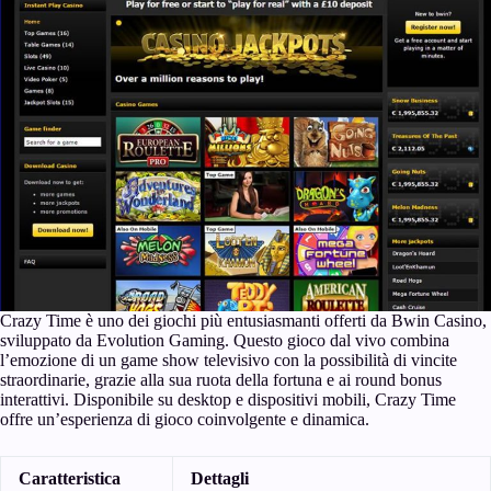
Crazy Time è uno dei giochi più entusiasmanti offerti da Bwin Casino,
sviluppato da Evolution Gaming. Questo gioco dal vivo combina
l’emozione di un game show televisivo con la possibilità di vincite
straordinarie, grazie alla sua ruota della fortuna e ai round bonus
interattivi. Disponibile su desktop e dispositivi mobili, Crazy Time
offre un’esperienza di gioco coinvolgente e dinamica.
Caratteristica
Dettagli