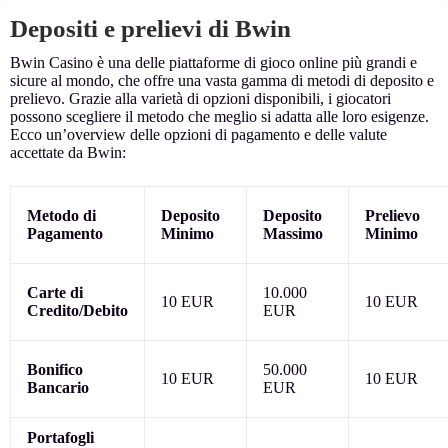
Depositi e prelievi di Bwin
Bwin Casino è una delle piattaforme di gioco online più grandi e
sicure al mondo, che offre una vasta gamma di metodi di deposito e
prelievo. Grazie alla varietà di opzioni disponibili, i giocatori
possono scegliere il metodo che meglio si adatta alle loro esigenze.
Ecco un’overview delle opzioni di pagamento e delle valute
accettate da Bwin:
Metodo di
Deposito
Deposito
Prelievo
Pagamento
Minimo
Massimo
Minimo
Carte di
10.000
10 EUR
10 EUR
Credito/Debito
EUR
Bonifico
50.000
10 EUR
10 EUR
Bancario
EUR
Portafogli