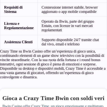
Requisiti di
Connessione internet stabile, browser
Sistema
aggiornato o app mobile compatibile
Operato da Bwin, parte del gruppo
Licenza e
Entain, con licenze in vari mercati
Regolamentazione
regolamentati
Supporto disponibile 24/7 tramite chat
Assistenza Clienti
dal vivo, email e telefono
Crazy Time su Bwin Casino offre un’esperienza di gioco unica,
combinando elementi di un game show televisivo con la possibilità di
vincite straordinarie. Con la sua ruota della fortuna e i round bonus
interattivi, ogni sessione di gioco è piena di emozioni e sorprese.
Disponibile su desktop e dispositivi mobili, Crazy Time è accessibile a
una vasta gamma di giocatori, offrendo un’esperienza di gioco
coinvolgente e dinamica.
Gioca a Crazy Time Bwin con soldi veri
Bwin Casino offre Crazy Time, un gioco emozionante e multistrato