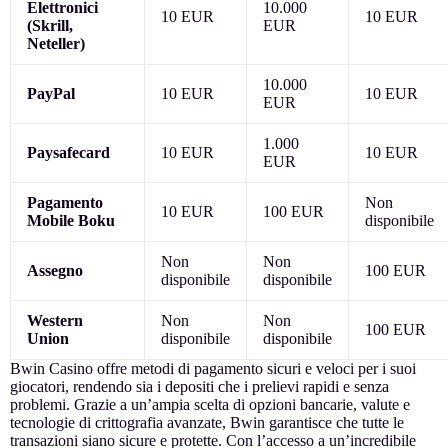
Elettronici
10.000
10 EUR
10 EUR
(Skrill,
EUR
Neteller)
10.000
PayPal
10 EUR
10 EUR
EUR
1.000
Paysafecard
10 EUR
10 EUR
EUR
Pagamento
Non
10 EUR
100 EUR
Mobile Boku
disponibile
Non
Non
Assegno
100 EUR
disponibile
disponibile
Western
Non
Non
100 EUR
Union
disponibile
disponibile
Bwin Casino offre metodi di pagamento sicuri e veloci per i suoi
giocatori, rendendo sia i depositi che i prelievi rapidi e senza
problemi. Grazie a un’ampia scelta di opzioni bancarie, valute e
tecnologie di crittografia avanzate, Bwin garantisce che tutte le
transazioni siano sicure e protette. Con l’accesso a un’incredibile