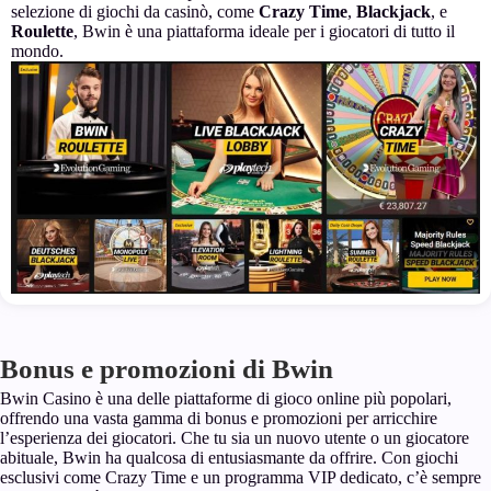
selezione di giochi da casinò, come
Crazy Time
,
Blackjack
, e
Roulette
, Bwin è una piattaforma ideale per i giocatori di tutto il
mondo.
Bonus e promozioni di Bwin
Bwin Casino è una delle piattaforme di gioco online più popolari,
offrendo una vasta gamma di bonus e promozioni per arricchire
l’esperienza dei giocatori. Che tu sia un nuovo utente o un giocatore
abituale, Bwin ha qualcosa di entusiasmante da offrire. Con giochi
esclusivi come Crazy Time e un programma VIP dedicato, c’è sempre