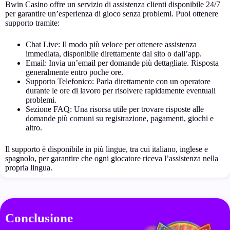
Bwin Casino offre un servizio di assistenza clienti disponibile 24/7
per garantire un’esperienza di gioco senza problemi. Puoi ottenere
supporto tramite:
Chat Live: Il modo più veloce per ottenere assistenza
immediata, disponibile direttamente dal sito o dall’app.
Email: Invia un’email per domande più dettagliate. Risposta
generalmente entro poche ore.
Supporto Telefonico: Parla direttamente con un operatore
durante le ore di lavoro per risolvere rapidamente eventuali
problemi.
Sezione FAQ: Una risorsa utile per trovare risposte alle
domande più comuni su registrazione, pagamenti, giochi e
altro.
Il supporto è disponibile in più lingue, tra cui italiano, inglese e
spagnolo, per garantire che ogni giocatore riceva l’assistenza nella
propria lingua.
Conclusione