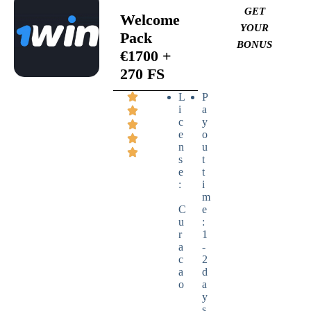
GET
Welcome
YOUR
Pack
BONUS
€1700 +
270 FS
L
P
i
a
c
y
e
o
n
u
s
t
e
t
:
i
m
C
e
u
:
r
1
a
-
c
2
a
d
o
a
y
s