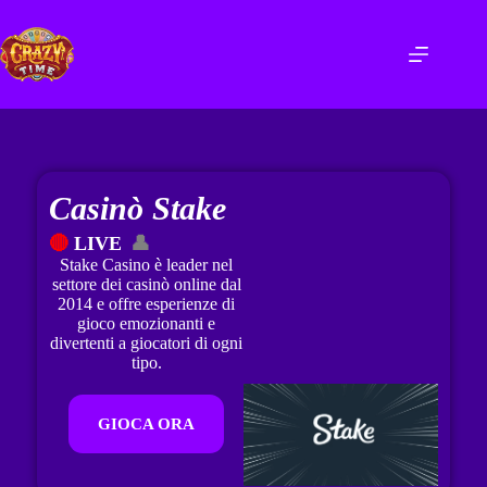
Casinò Stake
🔴
LIVE
👤
Stake Casino è leader nel
settore dei casinò online dal
2014 e offre esperienze di
gioco emozionanti e
divertenti a giocatori di ogni
tipo.
GIOCA ORA