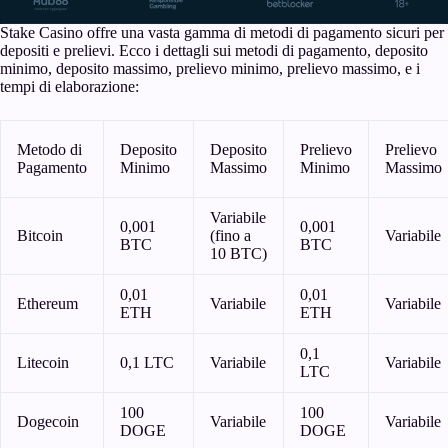
Stake Casino offre una vasta gamma di metodi di pagamento sicuri per
depositi e prelievi. Ecco i dettagli sui metodi di pagamento, deposito
minimo, deposito massimo, prelievo minimo, prelievo massimo, e i
tempi di elaborazione:
Metodo di
Deposito
Deposito
Prelievo
Prelievo
Pagamento
Minimo
Massimo
Minimo
Massimo
Variabile
0,001
0,001
Bitcoin
(fino a
Variabile
BTC
BTC
10 BTC)
0,01
0,01
Ethereum
Variabile
Variabile
ETH
ETH
0,1
Litecoin
0,1 LTC
Variabile
Variabile
LTC
100
100
Dogecoin
Variabile
Variabile
DOGE
DOGE