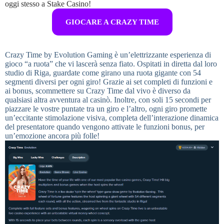
oggi stesso a Stake Casino!
GIOCARE A CRAZY TIME
Crazy Time by Evolution Gaming è un’elettrizzante esperienza di
gioco “a ruota” che vi lascerà senza fiato. Ospitati in diretta dal loro
studio di Riga, guardate come girano una ruota gigante con 54
segmenti diversi per ogni giro! Grazie ai set completi di funzioni e
ai bonus, scommettere su Crazy Time dal vivo è diverso da
qualsiasi altra avventura al casinò. Inoltre, con soli 15 secondi per
piazzare le vostre puntate tra un giro e l’altro, ogni giro promette
un’eccitante stimolazione visiva, completa dell’interazione dinamica
del presentatore quando vengono attivate le funzioni bonus, per
un’emozione ancora più folle!