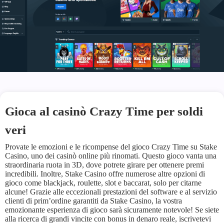
Gioca al casinò Crazy Time per soldi
veri
Provate le emozioni e le ricompense del gioco Crazy Time su Stake
Casino, uno dei casinò online più rinomati. Questo gioco vanta una
straordinaria ruota in 3D, dove potrete girare per ottenere premi
incredibili. Inoltre, Stake Casino offre numerose altre opzioni di
gioco come blackjack, roulette, slot e baccarat, solo per citarne
alcune! Grazie alle eccezionali prestazioni del software e al servizio
clienti di prim’ordine garantiti da Stake Casino, la vostra
emozionante esperienza di gioco sarà sicuramente notevole! Se siete
alla ricerca di grandi vincite con bonus in denaro reale, iscrivetevi