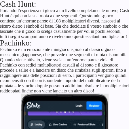
Cash Hunt:
Portando l’esperienza di gioco a un livello completamente nuovo, Cash
Hunt è qui con la sua ruota a due segmenti. Questo mini-gioco
contiene un’enorme parete di 108 moltiplicatori diversi, nascosti al
sicuro dietro i simboli di base. Sia che decidiate il vostro simbolo o che
lasciate che il gioco lo scelga casualmente per voi in pochi secondi,
tutti i segni scompariranno e riveleranno questi eccitanti moltiplicatori!
Pachinko:
Pachinko è un emozionante minigioco ispirato al classico gioco
meccanico giapponese, che prevede due segmenti di ruota disponibili.
Quando viene attivato, viene svelata un’enorme parete viola di
Pachinko con sedici moltiplicatori casuali al di sotto e il giocatore
procede a salire e a lanciare un disco che rimbalza sugli speroni fino a
raggiungere una delle posizioni di esito. I partecipanti vengono quindi
ricompensati con il corrispondente importo del moltiplicatore della
puntata – le vincite doppie possono addirittura risultare in moltiplicatori
raddoppiati finché non viene lanciato un altro disco!