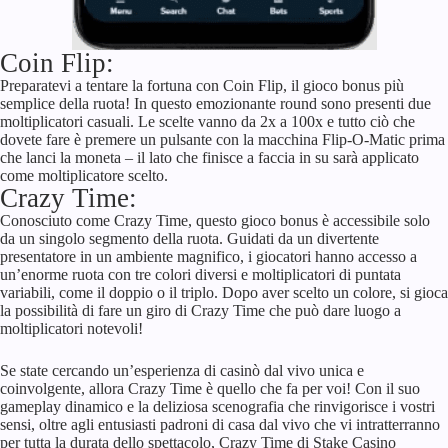
Coin Flip:
Preparatevi a tentare la fortuna con Coin Flip, il gioco bonus più
semplice della ruota! In questo emozionante round sono presenti due
moltiplicatori casuali. Le scelte vanno da 2x a 100x e tutto ciò che
dovete fare è premere un pulsante con la macchina Flip-O-Matic prima
che lanci la moneta – il lato che finisce a faccia in su sarà applicato
come moltiplicatore scelto.
Crazy Time:
Conosciuto come Crazy Time, questo gioco bonus è accessibile solo
da un singolo segmento della ruota. Guidati da un divertente
presentatore in un ambiente magnifico, i giocatori hanno accesso a
un’enorme ruota con tre colori diversi e moltiplicatori di puntata
variabili, come il doppio o il triplo. Dopo aver scelto un colore, si gioca
la possibilità di fare un giro di Crazy Time che può dare luogo a
moltiplicatori notevoli!
Se state cercando un’esperienza di casinò dal vivo unica e
coinvolgente, allora Crazy Time è quello che fa per voi! Con il suo
gameplay dinamico e la deliziosa scenografia che rinvigorisce i vostri
sensi, oltre agli entusiasti padroni di casa dal vivo che vi intratterranno
per tutta la durata dello spettacolo, Crazy Time di Stake Casino