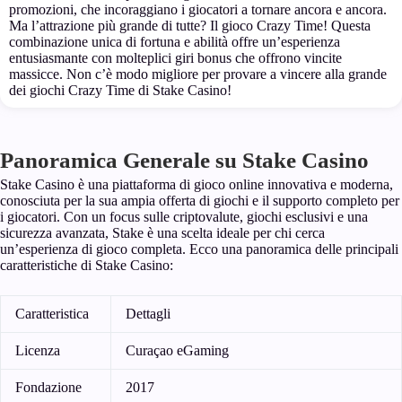
promozioni, che incoraggiano i giocatori a tornare ancora e ancora.
Ma l’attrazione più grande di tutte? Il gioco Crazy Time! Questa
combinazione unica di fortuna e abilità offre un’esperienza
entusiasmante con molteplici giri bonus che offrono vincite
massicce. Non c’è modo migliore per provare a vincere alla grande
dei giochi Crazy Time di Stake Casino!
Panoramica Generale su Stake Casino
Stake Casino è una piattaforma di gioco online innovativa e moderna,
conosciuta per la sua ampia offerta di giochi e il supporto completo per
i giocatori. Con un focus sulle criptovalute, giochi esclusivi e una
sicurezza avanzata, Stake è una scelta ideale per chi cerca
un’esperienza di gioco completa. Ecco una panoramica delle principali
caratteristiche di Stake Casino:
Caratteristica
Dettagli
Licenza
Curaçao eGaming
Fondazione
2017