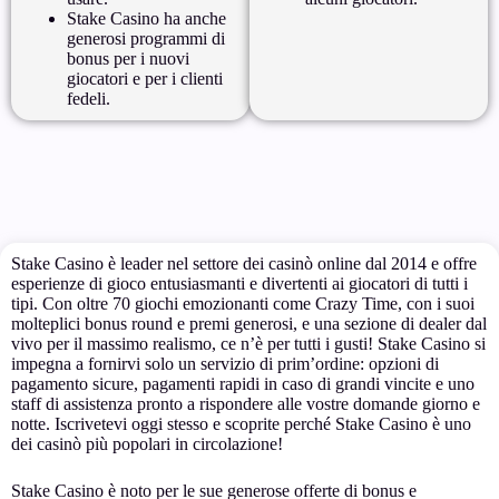
Stake Casino ha anche
generosi programmi di
bonus per i nuovi
giocatori e per i clienti
fedeli.
Stake Casino è leader nel settore dei casinò online dal 2014 e offre
esperienze di gioco entusiasmanti e divertenti ai giocatori di tutti i
tipi. Con oltre 70 giochi emozionanti come Crazy Time, con i suoi
molteplici bonus round e premi generosi, e una sezione di dealer dal
vivo per il massimo realismo, ce n’è per tutti i gusti! Stake Casino si
impegna a fornirvi solo un servizio di prim’ordine: opzioni di
pagamento sicure, pagamenti rapidi in caso di grandi vincite e uno
staff di assistenza pronto a rispondere alle vostre domande giorno e
notte. Iscrivetevi oggi stesso e scoprite perché Stake Casino è uno
dei casinò più popolari in circolazione!
Stake Casino è noto per le sue generose offerte di bonus e