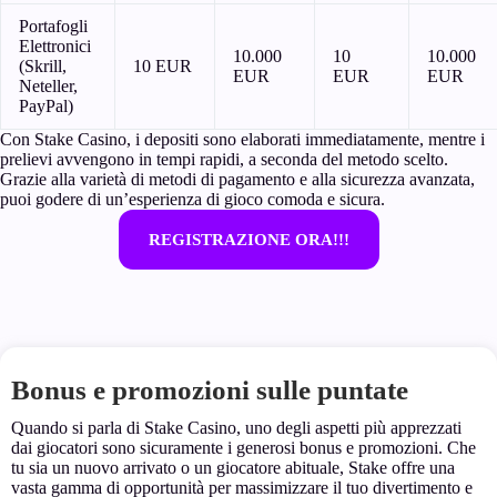
Portafogli
Elettronici
10.000
10
10.000
(Skrill,
10 EUR
EUR
EUR
EUR
Neteller,
PayPal)
Con Stake Casino, i depositi sono elaborati immediatamente, mentre i
prelievi avvengono in tempi rapidi, a seconda del metodo scelto.
Grazie alla varietà di metodi di pagamento e alla sicurezza avanzata,
puoi godere di un’esperienza di gioco comoda e sicura.
REGISTRAZIONE ORA!!!
Bonus e promozioni sulle puntate
Quando si parla di Stake Casino, uno degli aspetti più apprezzati
dai giocatori sono sicuramente i generosi bonus e promozioni. Che
tu sia un nuovo arrivato o un giocatore abituale, Stake offre una
vasta gamma di opportunità per massimizzare il tuo divertimento e