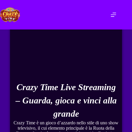
Crazy Time Live Streaming
– Guarda, gioca e vinci alla
grande
Crazy Time è un gioco d’azzardo nello stile di uno show
televisivo, il cui elemento principale è la Ruota della