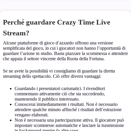
Perché guardare Crazy Time Live
Stream?
Alcune piattaforme di gioco d’azzardo offrono una versione
semplificata del gioco, in cui i giocatori non hanno l’opportunità di
guardare l’azione in studio. Basta piazzare la scommessa e attendere
che appaia il settore vincente della Ruota della Fortuna.
Se ne avete la possibilità vi consigliamo di guardare la diretta
streaming dello spettacolo. Ciò offre diversi vantaggi:
Guardando i presentatori carismatici. I rivenditori
commentano attivamente ciò che sta succedendo,
mantenendo il pubblico interessato.
Conoscerai immediatamente i risultati. Non è necessario
attendere qualche minuto affinché i risultati dell’estrazione
vengano elaborati.
Non è necessaria una partecipazione attiva. Il giocatore può
impostare scommesse automatiche e lasciare la trasmissione
in background mentre fa altre cose.