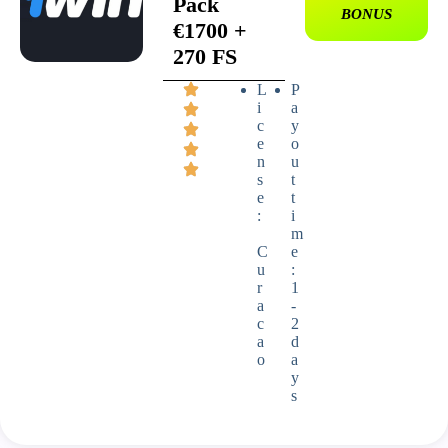
Pack
BONUS
€1700 +
270 FS
L
P
i
a
c
y
e
o
n
u
s
t
e
t
:
i
m
C
e
u
:
r
1
a
-
c
2
a
d
o
a
y
s