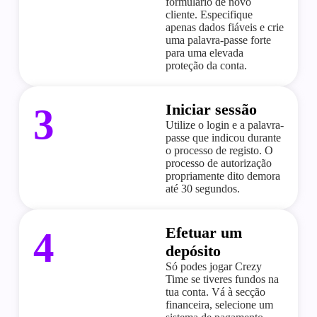
formulário de novo
cliente. Especifique
apenas dados fiáveis e crie
uma palavra-passe forte
para uma elevada
proteção da conta.
Iniciar sessão
3
Utilize o login e a palavra-
passe que indicou durante
o processo de registo. O
processo de autorização
propriamente dito demora
até 30 segundos.
Efetuar um
4
depósito
Só podes jogar Crezy
Time se tiveres fundos na
tua conta. Vá à secção
financeira, selecione um