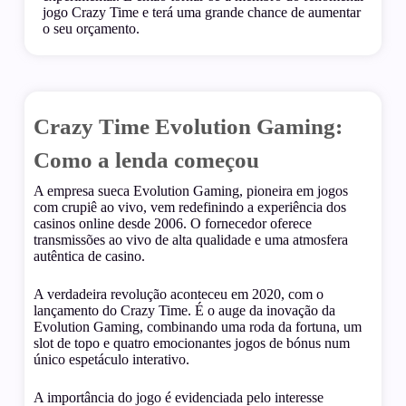
jogo Crazy Time e terá uma grande chance de aumentar
o seu orçamento.
Crazy Time Evolution Gaming:
Como a lenda começou
A empresa sueca Evolution Gaming, pioneira em jogos
com crupiê ao vivo, vem redefinindo a experiência dos
casinos online desde 2006. O fornecedor oferece
transmissões ao vivo de alta qualidade e uma atmosfera
autêntica de casino.
A verdadeira revolução aconteceu em 2020, com o
lançamento do Crazy Time. É o auge da inovação da
Evolution Gaming, combinando uma roda da fortuna, um
slot de topo e quatro emocionantes jogos de bónus num
único espetáculo interativo.
A importância do jogo é evidenciada pelo interesse