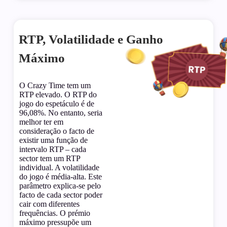
RTP, Volatilidade e Ganho
Máximo
O Crazy Time tem um
RTP elevado. O RTP do
jogo do espetáculo é de
96,08%. No entanto, seria
melhor ter em
consideração o facto de
existir uma função de
intervalo RTP – cada
sector tem um RTP
individual. A volatilidade
do jogo é média-alta. Este
parâmetro explica-se pelo
facto de cada sector poder
cair com diferentes
frequências. O prémio
máximo pressupõe um