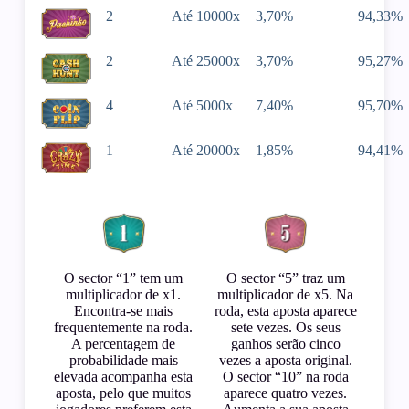
2
Até 10000х
3,70%
94,33%
2
Até 25000х
3,70%
95,27%
4
Até 5000х
7,40%
95,70%
1
Até 20000х
1,85%
94,41%
O sector “1” tem um
O sector “5” traz um
multiplicador de x1.
multiplicador de x5. Na
Encontra-se mais
roda, esta aposta aparece
frequentemente na roda.
sete vezes. Os seus
A percentagem de
ganhos serão cinco
probabilidade mais
vezes a aposta original.
elevada acompanha esta
O sector “10” na roda
aposta, pelo que muitos
aparece quatro vezes.