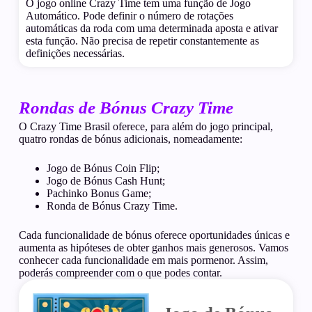
O jogo online Crazy Time tem uma função de Jogo
Automático. Pode definir o número de rotações
automáticas da roda com uma determinada aposta e ativar
esta função. Não precisa de repetir constantemente as
definições necessárias.
Rondas de Bónus Crazy Time
O Crazy Time Brasil oferece, para além do jogo principal,
quatro rondas de bónus adicionais, nomeadamente:
Jogo de Bónus Coin Flip;
Jogo de Bónus Cash Hunt;
Pachinko Bonus Game;
Ronda de Bónus Crazy Time.
Cada funcionalidade de bónus oferece oportunidades únicas e
aumenta as hipóteses de obter ganhos mais generosos. Vamos
conhecer cada funcionalidade em mais pormenor. Assim,
poderás compreender com o que podes contar.