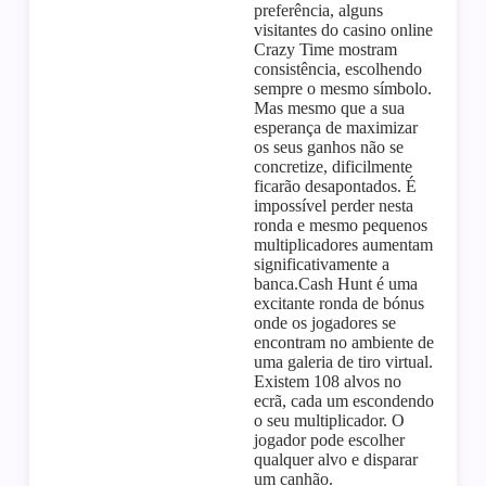
preferência, alguns
visitantes do casino online
Crazy Time mostram
consistência, escolhendo
sempre o mesmo símbolo.
Mas mesmo que a sua
esperança de maximizar
os seus ganhos não se
concretize, dificilmente
ficarão desapontados. É
impossível perder nesta
ronda e mesmo pequenos
multiplicadores aumentam
significativamente a
banca.Cash Hunt é uma
excitante ronda de bónus
onde os jogadores se
encontram no ambiente de
uma galeria de tiro virtual.
Existem 108 alvos no
ecrã, cada um escondendo
o seu multiplicador. O
jogador pode escolher
qualquer alvo e disparar
um canhão.