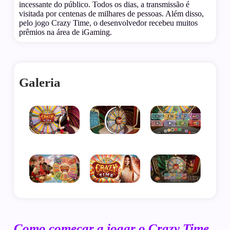
incessante do público. Todos os dias, a transmissão é
visitada por centenas de milhares de pessoas. Além disso,
pelo jogo Crazy Time, o desenvolvedor recebeu muitos
prêmios na área de iGaming.
Galeria
Como começar a jogar o Crazy Time