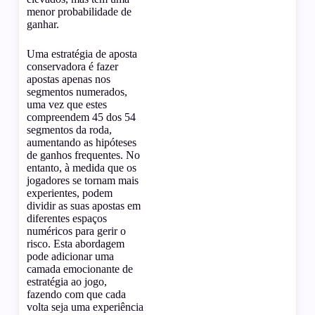
menor probabilidade de
ganhar.
Uma estratégia de aposta
conservadora é fazer
apostas apenas nos
segmentos numerados,
uma vez que estes
compreendem 45 dos 54
segmentos da roda,
aumentando as hipóteses
de ganhos frequentes. No
entanto, à medida que os
jogadores se tornam mais
experientes, podem
dividir as suas apostas em
diferentes espaços
numéricos para gerir o
risco. Esta abordagem
pode adicionar uma
camada emocionante de
estratégia ao jogo,
fazendo com que cada
volta seja uma experiência