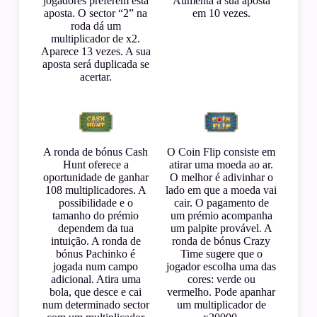
jogadores preferem esta
Aumenta a sua aposta
aposta. O sector “2” na
em 10 vezes.
roda dá um
multiplicador de x2.
Aparece 13 vezes. A sua
aposta será duplicada se
acertar.
A ronda de bónus Cash
O Coin Flip consiste em
Hunt oferece a
atirar uma moeda ao ar.
oportunidade de ganhar
O melhor é adivinhar o
108 multiplicadores. A
lado em que a moeda vai
possibilidade e o
cair. O pagamento de
tamanho do prémio
um prémio acompanha
dependem da tua
um palpite provável. A
intuição. A ronda de
ronda de bónus Crazy
bónus Pachinko é
Time sugere que o
jogada num campo
jogador escolha uma das
adicional. Atira uma
cores: verde ou
bola, que desce e cai
vermelho. Pode apanhar
num determinado sector
um multiplicador de