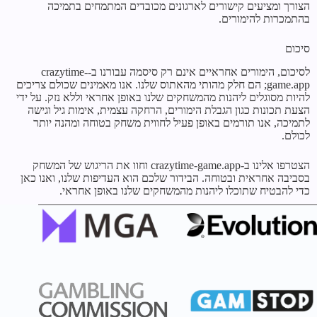
הצורך ומציעים קישורים לארגונים מכובדים המתמחים בתמיכה
בהתמכרות להימורים.
סיכום
לסיכום, הימורים אחראיים אינם רק סיסמה עבורנו ב-crazytime-
game.app; הם חלק מהותי מהאתוס שלנו. אנו מאמינים שכולם צריכים
להיות מסוגלים ליהנות מהמשחקים שלנו באופן אחראי וללא נזק. על ידי
הצעת תכונות כגון הגבלת הימורים, הרחקה עצמית, אימות גיל וגישה
לתמיכה, אנו תורמים באופן פעיל לחווית משחק בטוחה ומהנה יותר
לכולם.
הצטרפו אלינו ב-crazytime-game.app וחוו את הריגוש של המשחק
בסביבה אחראית ובטוחה. הבידור שלכם הוא העדיפות שלנו, ואנו כאן
כדי להבטיח שתוכלו ליהנות מהמשחקים שלנו באופן אחראי.