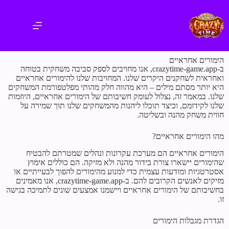
הימורים אחראיים
ב-crazytime-game.app, אנו מחויבים לספק סביבה משחקית בטוחה
ואחראית לשחקנים היקרים שלנו. המחויבות שלנו להימורים אחראיים
היא יותר מסתם מילים – היא מהווה חלק מהותי מפלטפורמת המשחקים
שלנו. במאמר זה, נצלול לעומק חשיבותם של הימורים אחראיים, היוזמות
שלנו לקידומם, וכיצד תוכלו ליהנות מהמשחקים שלנו תוך שמירה על
חווית משחק מהנה ובשליטה.
מהו הימורים אחראיים?
הימורים אחראיים הם מערכת עקרונות ונהלים שמטרתם להבטיח
שהימורים יישארו צורת בידור מהנה ולא מזיקה. הם כוללים אימוץ
אסטרטגיות ומודעות עצמית כדי למנוע מהימורים להפוך לבעייתיים או
מזיקים לאנשים הקרובים להם. ב-crazytime-game.app, אנו מאמינים
בחשיבותם של הימורים אחראיים ויישמנו אמצעים שונים לתמיכה בגישה
זו.
הגדרת מגבלות הימורים