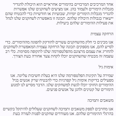
אחד המרכיבים המרכזיים בהימורים אחראיים הוא היכולת להגדיר
מגבלות הימורים ולעמוד בהן. אנו מציעים לשחקנים שלנו אפשרות
להגדיר מגבלות הימורים יומיות, שבועיות או חודשיות כדי להבטיח שהם
יישארו בגבולות היכולת שלהם. תכונה זו מאפשרת לשחקנים שלנו לנהל
את פעילות ההימורים שלהם ביעילות.
הרחקה עצמית
אנו מבינים כי חלק מהשחקנים עשויים להזדקק להפוגה מההימורים. כדי
לסייע להם, אנו מספקים תכונה של הרחקה עצמית המאפשרת לשחקנים
להחריג את עצמם מרצונם מהפלטפורמה שלנו לתקופה מסוימת. כלי רב
עוצמה זה מבטיח שהשחקנים יוכלו לקחת צעד אחורה בעת הצורך.
אימות גיל
שמירה על תקינות הפלטפורמה שלנו היא בעלת חשיבות עליונה. אנו
מפעילים בדיקות אימות גיל קפדניות כדי להבטיח שרק אנשים בגיל
ההימורים החוקי יוכלו לגשת למשחקים שלנו. הדבר מסייע לנו למנוע
הימורים של קטינים ולהגן על אנשים פגיעים.
משאבים ותמיכה
אנו מחויבים לספק משאבים ותמיכה לשחקנים שעלולים להיתקל בקשיים
בהרגלי ההימורים שלהם. אנו מעודדים שחקנים לפנות לעזרה בעת