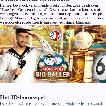
Het spel bevat ook verschillende unieke ruimtes, zoals de plekken
“Kans” en “Gemeenschapskist”. Deze ruimtes kunnen bonussen of
vermenigvuldigers activeren, wat een extra laag strategie aan het spel
toevoegt. Monopoly big baller casino valt op door deze extra functies,
waardoor elke ronde meer is dan alleen een simpel bingospel.
Het 3D-bonusspel
De 3D Bonus Game is een van de meest opwindende features van de