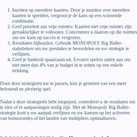
Inzetten op meerdere kaarten. Door je inzetten over meerdere
kaarten te spreiden, vergroot je de kans op een winnende
combinatie.
Geef prioriteit aan vrije ruimtes: Kaarten met vrije ruimtes zijn
gemakkelijker te voltooien. Concentreer u daarom op die ruimtes
om uw kans op succes te vergroten.
Resultaten bijhouden. Gebruik MONOPOLY Big Baller-
statistieken om uw prestaties te beoordelen en uw strategie te
verfijnen.
Geef je bankroll spaarzaam uit. Ervaren spelers raden aan om
niet meer dan 4% van je budget in te zetten op een enkele
trekking.
Door deze strategieën toe te passen, kun je genieten van een meer
belonend en plezierig spel.
Nadat u deze strategieën hebt toegepast, controleert u de resultaten om
te zien of er aanpassingen nodig zijn. Met de Monopoly Big Baller-
strategie kunt u uw aanpak verfijnen en uw kansen op het activeren
van bonusrondes of het landen van multipliers optimaliseren.