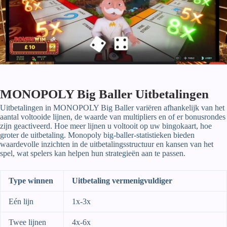
MONOPOLY Big Baller Uitbetalingen
Uitbetalingen in MONOPOLY Big Baller variëren afhankelijk van het
aantal voltooide lijnen, de waarde van multipliers en of er bonusrondes
zijn geactiveerd. Hoe meer lijnen u voltooit op uw bingokaart, hoe
groter de uitbetaling. Monopoly big-baller-statistieken bieden
waardevolle inzichten in de uitbetalingsstructuur en kansen van het
spel, wat spelers kan helpen hun strategieën aan te passen.
Type winnen
Uitbetaling vermenigvuldiger
Eén lijn
1x-3x
Twee lijnen
4x-6x