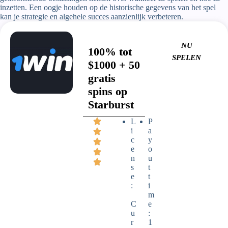
inzetten. Een oogje houden op de historische gegevens van het spel
kan je strategie en algehele succes aanzienlijk verbeteren.
NU
100% tot
SPELEN
$1000 + 50
gratis
spins op
Starburst
L
P
i
a
c
y
e
o
n
u
s
t
e
t
:
i
m
C
e
u
:
r
1