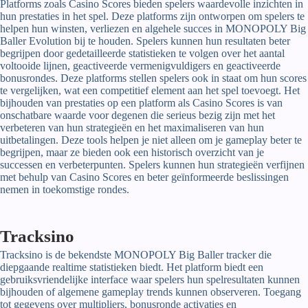
Platforms zoals Casino Scores bieden spelers waardevolle inzichten in
hun prestaties in het spel. Deze platforms zijn ontworpen om spelers te
helpen hun winsten, verliezen en algehele succes in MONOPOLY Big
Baller Evolution bij te houden. Spelers kunnen hun resultaten beter
begrijpen door gedetailleerde statistieken te volgen over het aantal
voltooide lijnen, geactiveerde vermenigvuldigers en geactiveerde
bonusrondes. Deze platforms stellen spelers ook in staat om hun scores
te vergelijken, wat een competitief element aan het spel toevoegt. Het
bijhouden van prestaties op een platform als Casino Scores is van
onschatbare waarde voor degenen die serieus bezig zijn met het
verbeteren van hun strategieën en het maximaliseren van hun
uitbetalingen. Deze tools helpen je niet alleen om je gameplay beter te
begrijpen, maar ze bieden ook een historisch overzicht van je
successen en verbeterpunten. Spelers kunnen hun strategieën verfijnen
met behulp van Casino Scores en beter geïnformeerde beslissingen
nemen in toekomstige rondes.
Tracksino
Tracksino is de bekendste MONOPOLY Big Baller tracker die
diepgaande realtime statistieken biedt. Het platform biedt een
gebruiksvriendelijke interface waar spelers hun spelresultaten kunnen
bijhouden of algemene gameplay trends kunnen observeren. Toegang
tot gegevens over multipliers, bonusronde activaties en