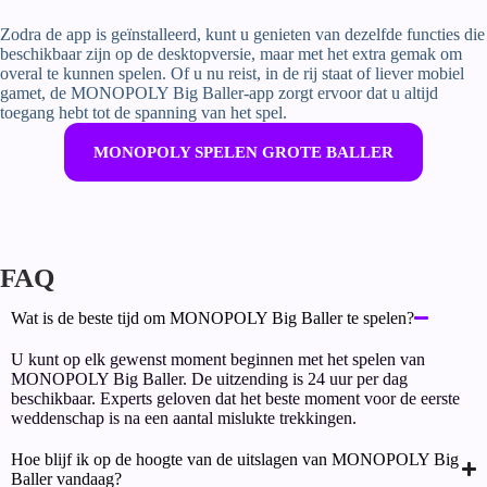
Zodra de app is geïnstalleerd, kunt u genieten van dezelfde functies die
beschikbaar zijn op de desktopversie, maar met het extra gemak om
overal te kunnen spelen. Of u nu reist, in de rij staat of liever mobiel
gamet, de MONOPOLY Big Baller-app zorgt ervoor dat u altijd
toegang hebt tot de spanning van het spel.
MONOPOLY SPELEN GROTE BALLER
FAQ
Wat is de beste tijd om MONOPOLY Big Baller te spelen?
U kunt op elk gewenst moment beginnen met het spelen van
MONOPOLY Big Baller. De uitzending is 24 uur per dag
beschikbaar. Experts geloven dat het beste moment voor de eerste
weddenschap is na een aantal mislukte trekkingen.
Hoe blijf ik op de hoogte van de uitslagen van MONOPOLY Big
Baller vandaag?