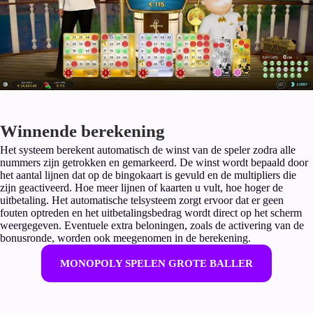
Winnende berekening
Het systeem berekent automatisch de winst van de speler zodra alle
nummers zijn getrokken en gemarkeerd. De winst wordt bepaald door
het aantal lijnen dat op de bingokaart is gevuld en de multipliers die
zijn geactiveerd. Hoe meer lijnen of kaarten u vult, hoe hoger de
uitbetaling. Het automatische telsysteem zorgt ervoor dat er geen
fouten optreden en het uitbetalingsbedrag wordt direct op het scherm
weergegeven. Eventuele extra beloningen, zoals de activering van de
bonusronde, worden ook meegenomen in de berekening.
MONOPOLY SPELEN GROTE BALLER