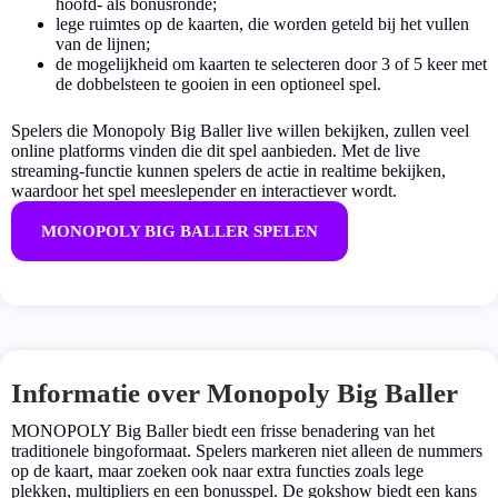
hoofd- als bonusronde;
lege ruimtes op de kaarten, die worden geteld bij het vullen
van de lijnen;
de mogelijkheid om kaarten te selecteren door 3 of 5 keer met
de dobbelsteen te gooien in een optioneel spel.
Spelers die Monopoly Big Baller live willen bekijken, zullen veel
online platforms vinden die dit spel aanbieden. Met de live
streaming-functie kunnen spelers de actie in realtime bekijken,
waardoor het spel meeslepender en interactiever wordt.
MONOPOLY BIG BALLER SPELEN
Informatie over Monopoly Big Baller
MONOPOLY Big Baller biedt een frisse benadering van het
traditionele bingoformaat. Spelers markeren niet alleen de nummers
op de kaart, maar zoeken ook naar extra functies zoals lege
plekken, multipliers en een bonusspel. De gokshow biedt een kans