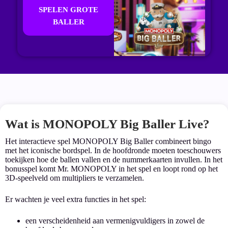
SPELEN GROTE
BALLER
Wat is MONOPOLY Big Baller Live?
Het interactieve spel MONOPOLY Big Baller combineert bingo
met het iconische bordspel. In de hoofdronde moeten toeschouwers
toekijken hoe de ballen vallen en de nummerkaarten invullen. In het
bonusspel komt Mr. MONOPOLY in het spel en loopt rond op het
3D-speelveld om multipliers te verzamelen.
Er wachten je veel extra functies in het spel:
een verscheidenheid aan vermenigvuldigers in zowel de