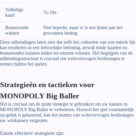
Volledige
7x-10x
kaart
Bonusronde
Niet beperkt, maar er is een limiet aan het
winnen
gewonnen bedrag
Deze uitbetalingen laten zien dat zelfs het voltooien van een enkele lijn
kan resulteren in een behoorlijke beloning, terwijl totale kaarten en
bonusrondes kunnen leiden tot enorme winsten. Het begrijpen van de
uitbetalingsstructuur is cruciaal om weloverwogen beslissingen te
nemen tijdens het spelen.
Strategieën en tactieken voor
MONOPOLY Big Baller
Het is cruciaal om de juiste strategie te gebruiken om uw kansen in
MONOPOLY Big Baller te verbeteren. Hoewel het spel voornamelijk
op geluk is gebaseerd, kan het nemen van weloverwogen beslissingen
uw winkansen vergroten.
Enkele effectieve strategieën zijn: