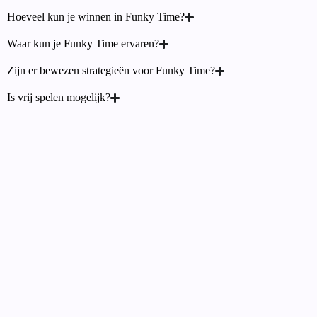
Hoeveel kun je winnen in Funky Time?
Waar kun je Funky Time ervaren?
Zijn er bewezen strategieën voor Funky Time?
Is vrij spelen mogelijk?