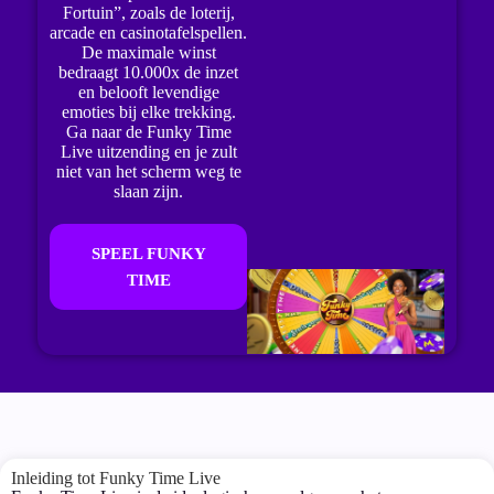
Fortuin”, zoals de loterij,
arcade en casinotafelspellen.
De maximale winst
bedraagt 10.000x de inzet
en belooft levendige
emoties bij elke trekking.
Ga naar de Funky Time
Live uitzending en je zult
niet van het scherm weg te
slaan zijn.
SPEEL FUNKY
TIME
Inleiding tot Funky Time Live