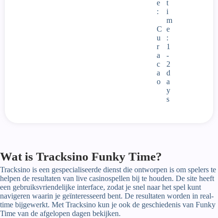
e
t
:
i
m
C
e
u
:
r
1
a
-
c
2
a
d
o
a
y
s
Wat is Tracksino Funky Time?
Tracksino is een gespecialiseerde dienst die ontworpen is om spelers te
helpen de resultaten van live casinospellen bij te houden. De site heeft
een gebruiksvriendelijke interface, zodat je snel naar het spel kunt
navigeren waarin je geïnteresseerd bent. De resultaten worden in real-
time bijgewerkt. Met Tracksino kun je ook de geschiedenis van Funky
Time van de afgelopen dagen bekijken.