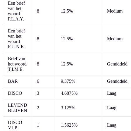
Een brief
van het
8
12.5%
Medium
woord
P.L.A.Y.
Een brief
van het
8
12.5%
Medium
woord
F.U.N.K.
Brief van
het woord
8
12.5%
Gemiddeld
T.I.M.E.
BAR
6
9.375%
Gemiddeld
DISCO
3
4.6875%
Laag
LEVEND
2
3.125%
Laag
BLIJVEN
DISCO
1
1.5625%
Laag
V.I.P.