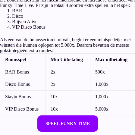
Funky Time Live. Er zijn in totaal 4 soorten extra spellen in het spel:
BAR
Disco
Blijven Alive
VIP Disco Bonus
Als een van de bonussectoren uitvalt, begint er een minispelletje, met
winsten die kunnen oplopen tot 5.000x. Daarom bevatten de meeste
gokstrategieën extra rondes.
Bonusspel
Min Uitbetaling
Max uitbetaling
BAR Bonus
2х
500х
Disco Bonus
2х
1,000х
Stayin Bonus
10х
1,000х
VIP Disco Bonus
10х
5,000х
SPEEL FUNKY TIME