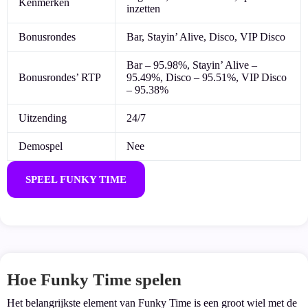
Kenmerken
inzetten
Bonusrondes
Bar, Stayin’ Alive, Disco, VIP Disco
Bar – 95.98%, Stayin’ Alive –
Bonusrondes’ RTP
95.49%, Disco – 95.51%, VIP Disco
– 95.38%
Uitzending
24/7
Demospel
Nee
SPEEL FUNKY TIME
Hoe Funky Time spelen
Het belangrijkste element van Funky Time is een groot wiel met de