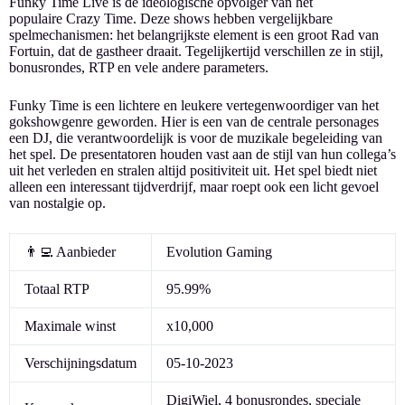
Funky Time Live is de ideologische opvolger van het
populaire Crazy Time. Deze shows hebben vergelijkbare
spelmechanismen: het belangrijkste element is een groot Rad van
Fortuin, dat de gastheer draait. Tegelijkertijd verschillen ze in stijl,
bonusrondes, RTP en vele andere parameters.
Funky Time is een lichtere en leukere vertegenwoordiger van het
gokshowgenre geworden. Hier is een van de centrale personages
een DJ, die verantwoordelijk is voor de muzikale begeleiding van
het spel. De presentatoren houden vast aan de stijl van hun collega’s
uit het verleden en stralen altijd positiviteit uit. Het spel biedt niet
alleen een interessant tijdverdrijf, maar roept ook een licht gevoel
van nostalgie op.
👨‍💻 Aanbieder
Evolution Gaming
Totaal RTP
95.99%
Maximale winst
x10,000
Verschijningsdatum
05-10-2023
DigiWiel, 4 bonusrondes, speciale