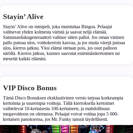
Stayin’ Alive
Stayin’ Alive on minipeli, joka muistuttaa Bingoa. Pelaajat
valitsevat yhden kolmesta väristä ja saavat neljä elämää.
Satunnaislukugeneraattori valitsee sitten pallot. Jos oman värinen
pallo putoaa ulos, voittokerroin kasvaa, ja jos muita värejä putoaa
ulos, kierros jatkuu. Yksi elämä otetaan pois, jos osut palloon
säröllä. Kierros jatkuu, kunnes saavutat enimmäiskertoimen tai
menetät kaikki elämäsi.
VIP Disco Bonus
Tämä Disco Bonuksen eksklusiivinen versio tarjoaa korkeampia
kertoimia ja suurempia voittoja. Tällä kierroksella kertoimet
vaihtelevat 10-kertaisesta 100-kertaiseen, ja mahdollisuus
megavoittoon on olemassa. Pelaajat voivat voittaa jopa 5 000-
kertaisen panoksensa, jos Mr. Funky tanssii täydellisesti.