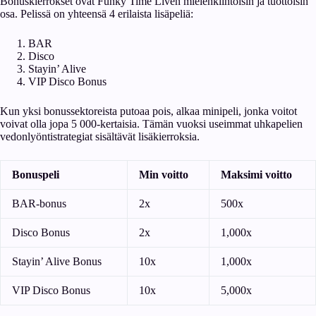
Bonuskierrokset ovat Funky Time Liven mielenkiintoisin ja tuottoisin
osa. Pelissä on yhteensä 4 erilaista lisäpeliä:
BAR
Disco
Stayin’ Alive
VIP Disco Bonus
Kun yksi bonussektoreista putoaa pois, alkaa minipeli, jonka voitot
voivat olla jopa 5 000-kertaisia. Tämän vuoksi useimmat uhkapelien
vedonlyöntistrategiat sisältävät lisäkierroksia.
Bonuspeli
Min voitto
Maksimi voitto
BAR-bonus
2х
500х
Disco Bonus
2х
1,000х
Stayin’ Alive Bonus
10х
1,000х
VIP Disco Bonus
10х
5,000х