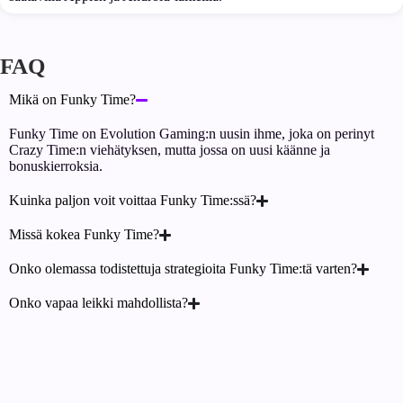
FAQ
Mikä on Funky Time?
Funky Time on Evolution Gaming:n uusin ihme, joka on perinyt
Crazy Time:n viehätyksen, mutta jossa on uusi käänne ja
bonuskierroksia.
Kuinka paljon voit voittaa Funky Time:ssä?
Missä kokea Funky Time?
Onko olemassa todistettuja strategioita Funky Time:tä varten?
Onko vapaa leikki mahdollista?