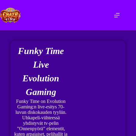
Funky Time
Live
Evolution
Gaming
Funky Time on Evolution
Gaming:n live-esitys 70-
luvun diskokauden tyyliin.
Uhkapeli-viihteessä
yhdistyvät tv-pelin
”Onnenpyörä” elementit,
kuten arpajaiset, pelihallit ja