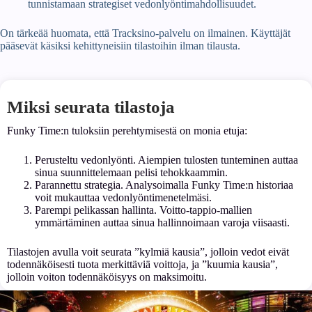
tunnistamaan strategiset vedonlyöntimahdollisuudet.
On tärkeää huomata, että Tracksino-palvelu on ilmainen. Käyttäjät
pääsevät käsiksi kehittyneisiin tilastoihin ilman tilausta.
Miksi seurata tilastoja
Funky Time:n tuloksiin perehtymisestä on monia etuja:
Perusteltu vedonlyönti. Aiempien tulosten tunteminen auttaa
sinua suunnittelemaan pelisi tehokkaammin.
Parannettu strategia. Analysoimalla Funky Time:n historiaa
voit mukauttaa vedonlyöntimenetelmäsi.
Parempi pelikassan hallinta. Voitto-tappio-mallien
ymmärtäminen auttaa sinua hallinnoimaan varoja viisaasti.
Tilastojen avulla voit seurata ”kylmiä kausia”, jolloin vedot eivät
todennäköisesti tuota merkittäviä voittoja, ja ”kuumia kausia”,
jolloin voiton todennäköisyys on maksimoitu.