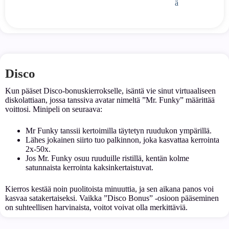
ä
Disco
Kun pääset Disco-bonuskierrokselle, isäntä vie sinut virtuaaliseen
diskolattiaan, jossa tanssiva avatar nimeltä ”Mr. Funky” määrittää
voittosi. Minipeli on seuraava:
Mr Funky tanssii kertoimilla täytetyn ruudukon ympärillä.
Lähes jokainen siirto tuo palkinnon, joka kasvattaa kerrointa
2x-50x.
Jos Mr. Funky osuu ruuduille ristillä, kentän kolme
satunnaista kerrointa kaksinkertaistuvat.
Kierros kestää noin puolitoista minuuttia, ja sen aikana panos voi
kasvaa satakertaiseksi. Vaikka ”Disco Bonus” -osioon pääseminen
on suhteellisen harvinaista, voitot voivat olla merkittäviä.