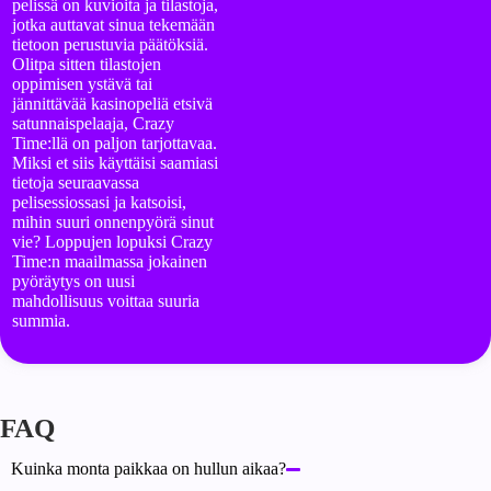
pelissä on kuvioita ja tilastoja,
jotka auttavat sinua tekemään
tietoon perustuvia päätöksiä.
Olitpa sitten tilastojen
oppimisen ystävä tai
jännittävää kasinopeliä etsivä
satunnaispelaaja, Crazy
Time:llä on paljon tarjottavaa.
Miksi et siis käyttäisi saamiasi
tietoja seuraavassa
pelisessiossasi ja katsoisi,
mihin suuri onnenpyörä sinut
vie? Loppujen lopuksi Crazy
Time:n maailmassa jokainen
pyöräytys on uusi
mahdollisuus voittaa suuria
summia.
FAQ
Kuinka monta paikkaa on hullun aikaa?