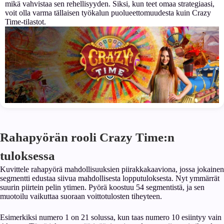
mikä vahvistaa sen rehellisyyden. Siksi, kun teet omaa strategiaasi,
voit olla varma tällaisen työkalun puolueettomuudesta kuin Crazy
Time-tilastot.
Rahapyörän rooli Crazy Time:n
tuloksessa
Kuvittele rahapyörä mahdollisuuksien piirakkakaaviona, jossa jokainen
segmentti edustaa siivua mahdollisesta lopputuloksesta. Nyt ymmärrät
suurin piirtein pelin ytimen. Pyörä koostuu 54 segmentistä, ja sen
muotoilu vaikuttaa suoraan voittotulosten tiheyteen.
Esimerkiksi numero 1 on 21 solussa, kun taas numero 10 esiintyy vain