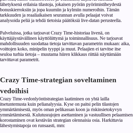
lähetyksenä erilaisia tilastoja, jokaisen pyörän pyörimistiheydestä
bonuskierroksiin ja jopa kuumiin ja kylmiin numeroihin. Tämän
tarkkuuden ja reaaliaikaisen seurannan avulla pelaajat voivat
analysoida peliä ja tehdä tietoisia päätöksiä live-datan perusteella.
Palveluissa, jotka tarjoavat Crazy Time-historiaa livenä, on
käyttäjäystävällinen käyttöliittymä ja toiminnallisuus. Ne tarjoavat
mahdollisuuden suodattaa tietoja tarvittavan parametrin mukaan: aika,
voittojen koko, minipelin tyyppi ja muut. Pelaajien ei tarvitse itse
seuloa turhia tietoja – muutama hiiren klikkaus riittää näyttämään
tarvittavat parametrit.
Crazy Time-strategian soveltaminen
vedoihisi
Crazy Time-vedonlyöntistrategian laatiminen on yhtä lailla
itsetuntemusta kuin pelianalyysia. Kyse on paitsi pelin tilastojen
ymmärtämisestä, myös oman pelikassan koon ja riskinsietokyvyn
ymmärtämisestä. Kulutusrajojen asettaminen ja vastuullisen pelaamisen
korostaminen ovat kestävän strategian olennaisia osia. Harkittavia
lähestymistapoja on runsaasti, mm: