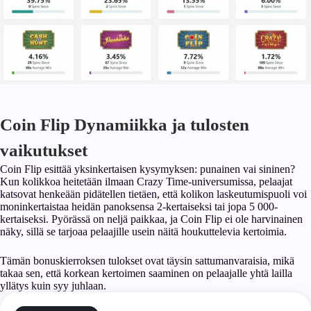
Coin Flip Dynamiikka ja tulosten
vaikutukset
Coin Flip esittää yksinkertaisen kysymyksen: punainen vai sininen?
Kun kolikkoa heitetään ilmaan Crazy Time-universumissa, pelaajat
katsovat henkeään pidätellen tietäen, että kolikon laskeutumispuoli voi
moninkertaistaa heidän panoksensa 2-kertaiseksi tai jopa 5 000-
kertaiseksi. Pyörässä on neljä paikkaa, ja Coin Flip ei ole harvinainen
näky, sillä se tarjoaa pelaajille usein näitä houkuttelevia kertoimia.
Tämän bonuskierroksen tulokset ovat täysin sattumanvaraisia, mikä
takaa sen, että korkean kertoimen saaminen on pelaajalle yhtä lailla
yllätys kuin syy juhlaan.