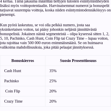
4 kertaa. Tämä jakauma määrittää tiettyjen tulosten esiintymistiheyden
lisäksi myös voittopotentiaalin. Harvinaisemmat numerot ja bonuspelit
tarjoavat suurempia voittoja, koska niiden esiintymistodennäköisyys on
pienempi.
Kun pyörä laskeutuu, se voi olla pelkkä numero, josta saa
yksinkertaisen voiton, tai pääsy johonkin neljästä jännittävästä
bonuspelistä. Jokainen näistä segmenteistä – olipa kyseessä sitten 1, 2,
5, 10, Pachinko, Cash Hunt, Coin Flip tai Crazy Time – lupaa voiton,
jota rajoittaa vain 500 000 euron enimmäismäärä. Se on huimaava
valikoima mahdollisuuksia, joka pitää pelaajat jännityksessä.
Bonuskierros
Suosio Prosenttiosuus
Cash Hunt
35%
Pachinko
25%
Coin Flip
20%
Crazy Time
20%