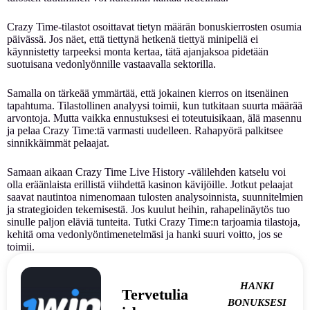
Crazy Time-tilastot osoittavat tietyn määrän bonuskierrosten osumia
päivässä. Jos näet, että tiettynä hetkenä tiettyä minipeliä ei
käynnistetty tarpeeksi monta kertaa, tätä ajanjaksoa pidetään
suotuisana vedonlyönnille vastaavalla sektorilla.
Samalla on tärkeää ymmärtää, että jokainen kierros on itsenäinen
tapahtuma. Tilastollinen analyysi toimii, kun tutkitaan suurta määrää
arvontoja. Mutta vaikka ennustuksesi ei toteutuisikaan, älä masennu
ja pelaa Crazy Time:tä varmasti uudelleen. Rahapyörä palkitsee
sinnikkäimmät pelaajat.
Samaan aikaan Crazy Time Live History -välilehden katselu voi
olla eräänlaista erillistä viihdettä kasinon kävijöille. Jotkut pelaajat
saavat nautintoa nimenomaan tulosten analysoinnista, suunnitelmien
ja strategioiden tekemisestä. Jos kuulut heihin, rahapelinäytös tuo
sinulle paljon eläviä tunteita. Tutki Crazy Time:n tarjoamia tilastoja,
kehitä oma vedonlyöntimenetelmäsi ja hanki suuri voitto, jos se
toimii.
HANKI
Tervetulia
BONUKSESI