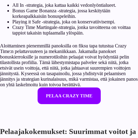
All In -strategia, joka kattaa kaikki vedonlyöntialueet.
Bonus Game Bonanza -strategia, jossa keskitytään
korkeapalkkaisiin bonuspeleihin.
Playing it Safe -strategia, joka on konservatiivisempi.
Crazy Time Martingale-strategia, jonka tavoitteena on voittaa
tappiot takaisin tuplaamalla ylöspäin.
Aloittaminen pienemmillä panoksilla on fiksu tapa tutustua Crazy
Time:n pelattavuuteen ja mekaniikkaan. Jakamalla panokset
bonuskierroksille ja numerotiloihin pelaajat voivat hyödyntää pelin
tilastollista profiilia. Tämä lähestymistapa palvelee sekä niitä, jotka
etsivät usein voittoja, että niitä, jotka jahtaavat suurempien voittojen
jännitystä. Kyseessä on tasapainoilu, jossa yhdistyvät pelaamisen
jännitys ja strategian kurinalaisuus, mikä varmistaa, että jokainen panos
on yhtä laskelmoitu kuin toivoa herättävä.
PELAA CRAZY TIME
Pelaajakokemukset: Suurimmat voitot ja