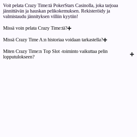
Voit pelata Crazy Time:tä PokerStars Casinolla, joka tarjoaa
jännittävän ja hauskan pelikokemuksen. Rekisteröidy ja
valmistaudu jännityksen villiin kyytiin!
Missä voin pelata Crazy Time:tä?
Missä Crazy Time A:n historiaa voidaan tarkastella?
Miten Crazy Time:n Top Slot -toiminto vaikuttaa pelin
lopputulokseen?