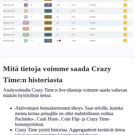
Mitä tietoja voimme saada Crazy
Time:n historiasta
Analysoimalla Crazy Time:n live-tilastoja voimme saada valtavan
määrän hyödyllistä tietoa:
Aktivoitujen bonuskierrosten tiheys. Saat selville, kuinka
monta kertaa pelaajilla on ollut mahdollisuus voittaa
Pachinko-, Cash Hunt-, Coin Flip- ja Crazy Time-
bonuspyörässä.
Crazy Time pyörii historiaa. Aggregaattorit keräävät tietoa