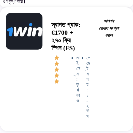
গুণ বৃদ্ধি করে।
আপনার
স্বাগত প্যাক:
বোনাস সংগ্রহ
€1700 +
করুন
২৭০ ফ্রি
স্পিন (FS)
লা
পে
ই
মে
সে
ন্ট
ন্স
স
:
ম
কু
য়
রা
:
কা
১
ও
-
২
দি
ন