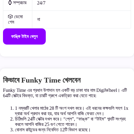
⌚ সম্প্রচার
24/7
🎲 ডেমো
না
গেম
ফাঙ্কি টাইম খেলুন
কিভাবে Funky Time খেলবেন
Funky Time এর প্রধান উপাদান হল একটি বড় চাকা যার নাম DigiWheel। এটি
64টি সেক্টরে বিভক্ত, যা চারটি গ্রুপে একত্রিত করা যেতে পারে:
1 নম্বরটি খেলার মাঠের 28 টি অংশ দখল করে। এই ধরনের কক্ষগুলি সহগ 1x
দ্বারা অর্থ প্রদান করা হয়, যার অর্থ আপনি বাজি ফেরত দেন।
চিঠিগুলি 24টি সেক্টর দখল করে। “প্লে”, “ফাঙ্ক” বা “টাইম” শব্দটি সংগ্রহ
করলে আপনি বাজির 25 গুণ পেতে পারেন।
বোনাস রাউন্ডের জন্য নিবেদিত 12টি বিভাগ রয়েছে।