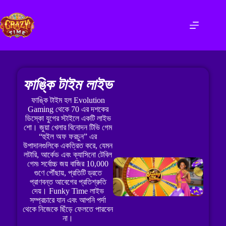
ফাঙ্কি টাইম লাইভ
ফাঙ্কি টাইম হল Evolution
Gaming থেকে 70 এর দশকের
ডিস্কো যুগের স্টাইলে একটি লাইভ
শো। জুয়া খেলার বিনোদন টিভি গেম
“হুইল অফ ফরচুন” এর
উপাদানগুলিকে একত্রিত করে, যেমন
লটারি, আর্কেড এবং ক্যাসিনো টেবিল
গেম৷ সর্বোচ্চ জয় বাজির 10,000
গুণে পৌঁছায়, প্রতিটি ড্রতে
প্রাণবন্ত আবেগের প্রতিশ্রুতি
দেয়। Funky Time লাইভ
সম্প্রচারে যান এবং আপনি পর্দা
থেকে নিজেকে ছিঁড়ে ফেলতে পারবেন
না।