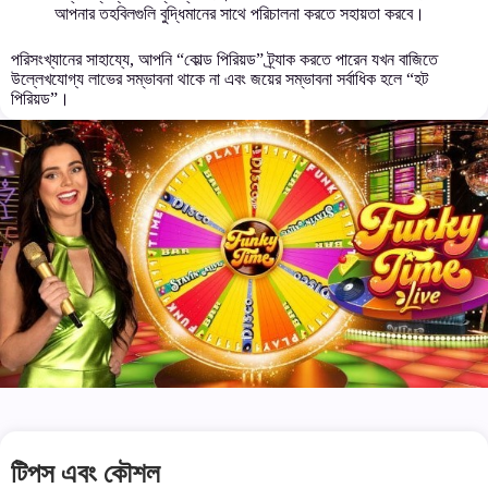
আপনার তহবিলগুলি বুদ্ধিমানের সাথে পরিচালনা করতে সহায়তা করবে।
পরিসংখ্যানের সাহায্যে, আপনি “কোল্ড পিরিয়ড” ট্র্যাক করতে পারেন যখন বাজিতে
উল্লেখযোগ্য লাভের সম্ভাবনা থাকে না এবং জয়ের সম্ভাবনা সর্বাধিক হলে “হট
পিরিয়ড”।
টিপস এবং কৌশল