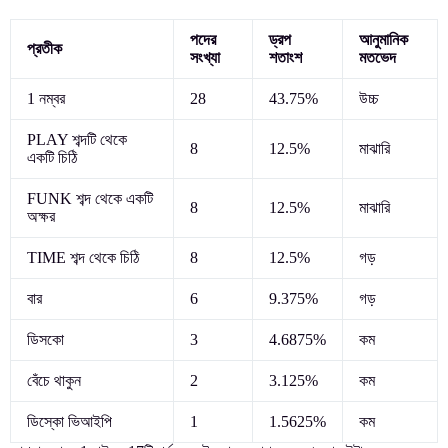
পদের
ড্রপ
আনুমানিক
প্রতীক
সংখ্যা
শতাংশ
মতভেদ
1 নম্বর
28
43.75%
উচ্চ
PLAY শব্দটি থেকে
8
12.5%
মাঝারি
একটি চিঠি
FUNK শব্দ থেকে একটি
8
12.5%
মাঝারি
অক্ষর
TIME শব্দ থেকে চিঠি
8
12.5%
গড়
বার
6
9.375%
গড়
ডিসকো
3
4.6875%
কম
বেঁচে থাকুন
2
3.125%
কম
ডিস্কো ভিআইপি
1
1.5625%
কম