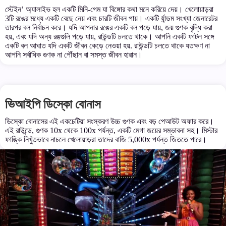
স্টেইন’ অ্যালাইভ হল একটি মিনি-গেম যা বিঙ্গোর কথা মনে করিয়ে দেয়। খেলোয়াড়রা
3টি রঙের মধ্যে একটি বেছে নেয় এবং চারটি জীবন পায়। একটি র্যান্ডম সংখ্যা জেনারেটর
তারপর বল নির্বাচন করে। যদি আপনার রঙের একটি বল পড়ে যায়, জয় গুণক বৃদ্ধি করা
হয়, এবং যদি অন্য রঙগুলি পড়ে যায়, রাউন্ডটি চলতে থাকে। আপনি একটি ফাটল সঙ্গে
একটি বল আঘাত যদি একটি জীবন কেড়ে নেওয়া হয়. রাউন্ডটি চলতে থাকে যতক্ষণ না
আপনি সর্বাধিক গুণক না পৌঁছান বা সমস্ত জীবন হারান।
ভিআইপি ডিস্কো বোনাস
ডিস্কো বোনাসের এই একচেটিয়া সংস্করণ উচ্চ গুণক এবং বড় পেআউট অফার করে।
এই রাউন্ডে, গুণক 10x থেকে 100x পর্যন্ত, একটি মেগা জয়ের সম্ভাবনা সহ। মিস্টার
ফাঙ্কি নিখুঁতভাবে নাচলে খেলোয়াড়রা তাদের বাজি 5,000x পর্যন্ত জিততে পারে।