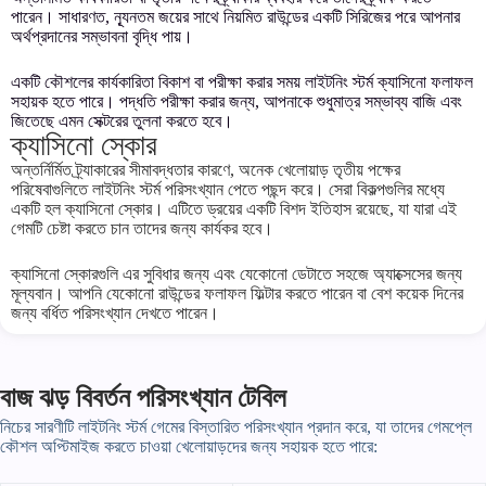
পারেন। সাধারণত, ন্যূনতম জয়ের সাথে নিয়মিত রাউন্ডের একটি সিরিজের পরে আপনার
অর্থপ্রদানের সম্ভাবনা বৃদ্ধি পায়।
একটি কৌশলের কার্যকারিতা বিকাশ বা পরীক্ষা করার সময় লাইটনিং স্টর্ম ক্যাসিনো ফলাফল
সহায়ক হতে পারে। পদ্ধতি পরীক্ষা করার জন্য, আপনাকে শুধুমাত্র সম্ভাব্য বাজি এবং
জিতেছে এমন সেক্টরের তুলনা করতে হবে।
ক্যাসিনো স্কোর
অন্তর্নির্মিত ট্র্যাকারের সীমাবদ্ধতার কারণে, অনেক খেলোয়াড় তৃতীয় পক্ষের
পরিষেবাগুলিতে লাইটনিং স্টর্ম পরিসংখ্যান পেতে পছন্দ করে। সেরা বিকল্পগুলির মধ্যে
একটি হল ক্যাসিনো স্কোর। এটিতে ড্রয়ের একটি বিশদ ইতিহাস রয়েছে, যা যারা এই
গেমটি চেষ্টা করতে চান তাদের জন্য কার্যকর হবে।
ক্যাসিনো স্কোরগুলি এর সুবিধার জন্য এবং যেকোনো ডেটাতে সহজে অ্যাক্সেসের জন্য
মূল্যবান। আপনি যেকোনো রাউন্ডের ফলাফল ফিল্টার করতে পারেন বা বেশ কয়েক দিনের
জন্য বর্ধিত পরিসংখ্যান দেখতে পারেন।
বাজ ঝড় বিবর্তন পরিসংখ্যান টেবিল
নিচের সারণীটি লাইটনিং স্টর্ম গেমের বিস্তারিত পরিসংখ্যান প্রদান করে, যা তাদের গেমপ্লে
কৌশল অপ্টিমাইজ করতে চাওয়া খেলোয়াড়দের জন্য সহায়ক হতে পারে: