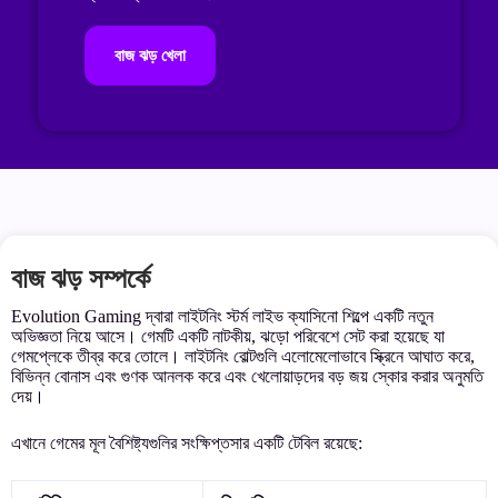
বাজ ঝড় খেলা
বাজ ঝড় সম্পর্কে
Evolution Gaming দ্বারা লাইটনিং স্টর্ম লাইভ ক্যাসিনো শিল্পে একটি নতুন
অভিজ্ঞতা নিয়ে আসে। গেমটি একটি নাটকীয়, ঝড়ো পরিবেশে সেট করা হয়েছে যা
গেমপ্লেকে তীব্র করে তোলে। লাইটনিং বোল্টগুলি এলোমেলোভাবে স্ক্রিনে আঘাত করে,
বিভিন্ন বোনাস এবং গুণক আনলক করে এবং খেলোয়াড়দের বড় জয় স্কোর করার অনুমতি
দেয়।
এখানে গেমের মূল বৈশিষ্ট্যগুলির সংক্ষিপ্তসার একটি টেবিল রয়েছে: