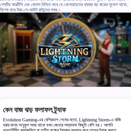
গেমটির আরটিপি এবং বোনাস নিশ্চিত করে যে খেলোয়াড়দের বারবার বড় জয়ের সুযোগ থাকে,
বিশেষ করে উচ্চ-পে-আউট রাউন্ডের সময়।
কেন বাজ ঝড় ফলাফল ট্র্যাক
Evolution Gaming-এর বেশিরভাগ গেমের মতো, Lightning Storm-এ বাজি
ধরার জন্য অনুকূল সময় থাকে যখন জেতার সম্ভাবনা কিছুটা বেশি হয়। আপনি
অন্তর্নির্মিত কার্যকারিতা বা তৃতীয় পক্ষের ট্র্যাকার ব্যবহার করে তাদের ট্র্যাক করতে