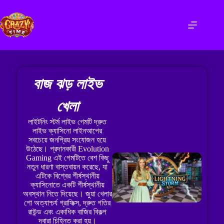
বাজ ঝড় লাইভ
খেলা
লাইটনিং স্টর্ম লাইভ গেমটি দ্রুত
লাইভ ক্যাসিনো লাইনআপের
সবচেয়ে জনপ্রিয় সংযোজন হয়ে
উঠেছে। প্রদানকারী Evolution
Gaming এই গেমটিতে বেশ কিছু
নতুন ধারণা বাস্তবায়ন করেছে, যা
এটিকে বিশ্বের শীর্ষস্থানীয়
ক্যাসিনোতে একটি শীর্ষস্থানীয়
অবস্থান নিতে দিয়েছে। জুয়া খেলার
শো অত্যাশ্চর্য গ্রাফিক্স, দ্রুত গতির
রাউন্ড এবং একাধিক বাজির বিকল্প
দ্বারা চিহ্নিত করা হয়।