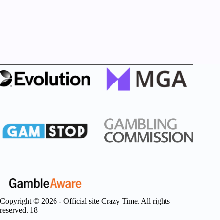
Copyright © 2026 - Official site Crazy Time. All rights
reserved. 18+