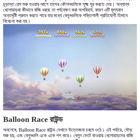
চূড়ান্ত রেস শুরু হওয়ার আগে তাদের কৌশলগুলিকে সূক্ষ্ম সুর করতে দেয়। অন্যান্য
খেলোয়াড়রা কীভাবে বাজি ধরছে তা পর্যবেক্ষণ করা অপরিহার্য, কারণ এটি মূল্যবান
অন্তর্দৃষ্টি প্রদান করতে পারে যার মধ্যে বেলুনগুলিকে শক্তিশালী প্রতিযোগী হিসাবে
বিবেচনা করা হয়।
Balloon Race রাউন্ড
অবশেষে, Balloon Race রাউন্ড যেখানে উত্তেজনা চরমে ওঠে। এই পর্যায়ে, দৌড়
শুরু হয়, এবং বেলুনগুলি একে একে পপ করে। বেলুন ফেটে যাওয়ায় খেলোয়াড়দের বাজি