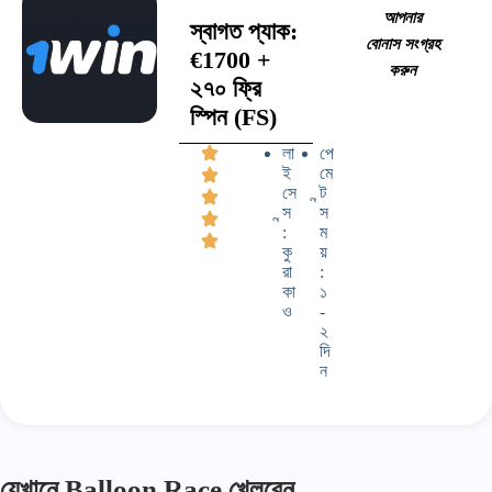
আপনার
স্বাগত প্যাক:
বোনাস সংগ্রহ
€1700 +
করুন
২৭০ ফ্রি
স্পিন (FS)
লা
পে
ই
মে
সে
ন্ট
ন্স
স
:
ম
কু
য়
রা
:
কা
১
ও
-
২
দি
ন
যেখানে Balloon Race খেলবেন