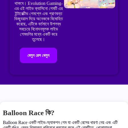
থাকবে। Evolution Gaming-
এর এই লাইভ ক্যাসিনো গেমটি এর
ইন্টারেক্টিভ গেমপ্লে এবং প্রাণবন্ত
ভিজ্যুয়াল দিয়ে অনেককে বিমোহিত
করেছে, এটিকে বর্তমানে উপলব্ধ
সবচেয়ে বিনোদনমূলক লাইভ
গেমগুলির মধ্যে একটি করে
তুলেছে।
বেলুন রেস খেলুন
Balloon Race কি?
Balloon Race একটি লাইভ-অ্যাকশন গেম যা একটি রেসের ধারণা নেয় এবং এটি
একটি রঙিন, বেলুন-থিমযুক্ত পরিবেশে প্রয়োগ করে৷ এই গেমটিতে, খেলোয়াড়রা