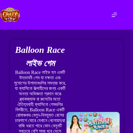
Balloon Race
লাইভ গেম
Balloon Race লাইভ হল একটি
উদ্ভাবনী গেম যা দক্ষতা এবং
সুযোগের উপাদানগুলির সমন্বয় করে,
যা ক্যাসিনো উত্সাহীদের জন্য একটি
অনন্য অভিজ্ঞতা প্রদান করে৷
ব্ল্যাকজ্যাক বা রুলেটের মতো
ঐতিহ্যবাহী ক্যাসিনো গেমগুলির
বিপরীতে, Balloon Race একটি
রোমাঞ্চকর বেলুন-থিমযুক্ত রেসের
চারপাশে ঘোরে যেখানে খেলোয়াড়রা
বাজি ধরতে পারে কোন বেলুনটি
সবচেয়ে বেশি সময় ধরে ভেসে