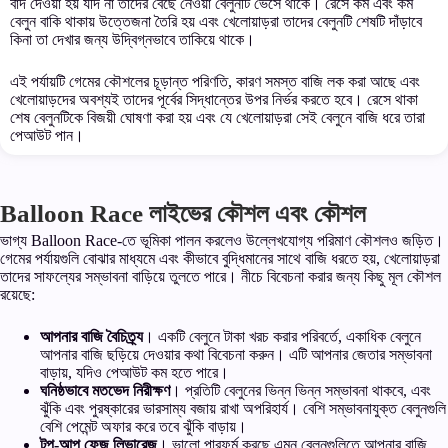
বাদ দেওয়া হয় যদি না তাদের বেছে নেওয়া বেলুনটি ভেসে থাকে। রেসে কম এবং কম
বেলুন বাকি থাকায় উত্তেজনা তৈরি হয় এবং খেলোয়াড়রা তাদের বেলুনটি শেষটি দাঁড়াবে
কিনা তা দেখার জন্য উদ্বিগ্নভাবে তাকিয়ে থাকে।
এই পর্যায়টি গেমের কৌশলের চূড়ান্ত পরিণতি, কারণ সমস্ত বাজি লক করা আছে এবং
খেলোয়াড়দের অবশ্যই তাদের পূর্বের সিদ্ধান্তের উপর নির্ভর করতে হবে। রেসে থাকা
শেষ বেলুনটিকে বিজয়ী ঘোষণা করা হয় এবং যে খেলোয়াড়রা সেই বেলুনে বাজি ধরে তারা
পেআউট পান।
Balloon Race লাইভের কৌশল এবং কৌশল
ভাগ্য Balloon Race-তে ভূমিকা পালন করলেও উল্লেখযোগ্য পরিমাণ কৌশলও জড়িত।
গেমের পর্যায়গুলি বোঝার মাধ্যমে এবং কীভাবে বুদ্ধিমানের সাথে বাজি ধরতে হয়, খেলোয়াড়রা
তাদের সাফল্যের সম্ভাবনা বাড়িয়ে তুলতে পারে। নীচে বিবেচনা করার জন্য কিছু মূল কৌশল
রয়েছে:
আপনার বাজি বৈচিত্র্য
। একটি বেলুনে টাকা খরচ করার পরিবর্তে, একাধিক বেলুনে
আপনার বাজি ছড়িয়ে দেওয়ার কথা বিবেচনা করুন। এটি আপনার জেতার সম্ভাবনা
বাড়ায়, যদিও পেআউট কম হতে পারে।
ঘনিষ্ঠভাবে মতভেদ নিরীক্ষণ
। প্রতিটি বেলুনের ভিন্ন ভিন্ন সম্ভাবনা থাকবে, এবং
ঝুঁকি এবং পুরষ্কারের ভারসাম্য বজায় রাখা অপরিহার্য। বেশি সম্ভাবনাযুক্ত বেলুনগুলি
বেশি পেমেন্ট অফার করে তবে ঝুঁকি বাড়ায়।
টপ-আপ ফেজ লিভারেজ
। ভালো পারফর্ম করছে এমন বেলুনগুলিতে আপনার বাজি