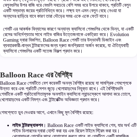
বেলুনগুলির উপর বাজি ধরে যেগুলি সবচেয়ে বেশি সময় ধরে উপরে থাকবে, প্রতিটি বেলুন
একটি সম্ভাব্য জয়ের প্রতিনিধিত্ব করে। লক্ষ্য হল এমন বেলুন বেছে নেওয়া যা
অন্যদের ছাড়িয়ে যাবে কারণ তারা দৌড়ের সময় একে একে ফেটে যাবে।
গেমটি এর আকর্ষক বিন্যাসের কারণে অন্যান্য ক্যাসিনো গেমগুলির থেকে ভিন্ন, যা একটি
রেসের অনির্দেশ্যতার সাথে লাইভ বাজির উত্তেজনাকে একত্রিত করে। Evolution
Gaming দ্বারা বিকশিত, Balloon Race গেমটি তার উদ্ভাবনী ডিজাইন এবং
ব্যবহারকারী-বান্ধব ইন্টারফেসের জন্য দ্রুত জনপ্রিয়তা অর্জন করেছে, যা ঐতিহ্যবাহী
ক্যাসিনো গেমগুলির একটি সতেজ বিকল্প প্রদান করে।
Balloon Race এর বৈশিষ্ট্য
Balloon Race গেমটিতে বেশ কয়েকটি অনন্য বৈশিষ্ট্য রয়েছে যা সামগ্রিক গেমপ্লেকে
উন্নত করে এবং প্রতিটি সেশন জুড়ে খেলোয়াড়দের নিযুক্ত রাখে। এই বৈশিষ্ট্যগুলি
গেমটিকে একটি প্রতিযোগিতামূলক অনলাইন ক্যাসিনো ল্যান্ডস্কেপে আলাদা করে তোলে,
খেলোয়াড়দের একটি নিমগ্ন এবং ইন্টারেক্টিভ অভিজ্ঞতা প্রদান করে।
গেমপ্লেতে ডুব দেওয়ার আগে, এখানে কিছু মূল বৈশিষ্ট্য রয়েছে:
লাইভ ইন্টারঅ্যাকশন
। Balloon Race একটি লাইভ ক্যাসিনো গেম, যার অর্থ এটি
লাইভ ডিলারদের দ্বারা হোস্ট করা হয় এবং রিয়েল টাইমে স্ট্রিম করা হয়।
খেলোয়াড়রা হোস্টের সাথে যোগাযোগ করতে পারে, যা গেমটিতে একটি সামাজিক