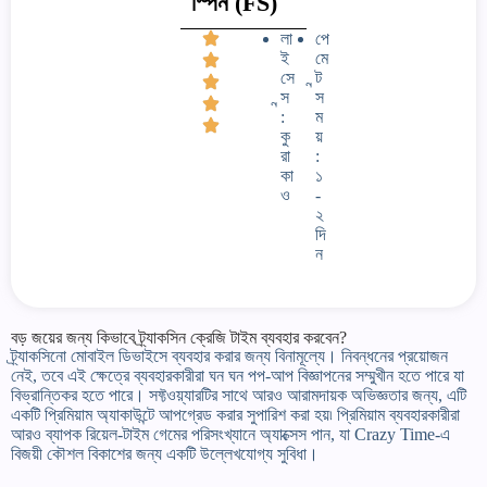
স্পিন (FS)
লা
পে
ই
মে
সে
ন্ট
ন্স
স
:
ম
কু
য়
রা
:
কা
১
ও
-
২
দি
ন
বড় জয়ের জন্য কিভাবে ট্র্যাকসিন ক্রেজি টাইম ব্যবহার করবেন?
ট্র্যাকসিনো মোবাইল ডিভাইসে ব্যবহার করার জন্য বিনামূল্যে। নিবন্ধনের প্রয়োজন
নেই, তবে এই ক্ষেত্রে ব্যবহারকারীরা ঘন ঘন পপ-আপ বিজ্ঞাপনের সম্মুখীন হতে পারে যা
বিভ্রান্তিকর হতে পারে। সফ্টওয়্যারটির সাথে আরও আরামদায়ক অভিজ্ঞতার জন্য, এটি
একটি প্রিমিয়াম অ্যাকাউন্টে আপগ্রেড করার সুপারিশ করা হয়৷ প্রিমিয়াম ব্যবহারকারীরা
আরও ব্যাপক রিয়েল-টাইম গেমের পরিসংখ্যানে অ্যাক্সেস পান, যা Crazy Time-এ
বিজয়ী কৌশল বিকাশের জন্য একটি উল্লেখযোগ্য সুবিধা।