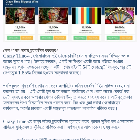
কেন পাগল সময়ে ট্র্যাকসিন ব্যবহার?
Crazy Time-এ, খেলোয়াড়রা দুই থেকে চারটি বোনাস রাউন্ডের সময় বিভিন্ন গুণক
জয়ের সুযোগ পায়। উদাহরণস্বরূপ, একটি সংমিশ্রণ একটি জয়ে পরিণত হওয়ার
সম্ভাবনা প্রায় দশজনের মধ্যে একটি। গেম হুইলটি 54টি সেগমেন্টে বিভক্ত, প্রতিটি
সেগমেন্টে 1.85% সিলেক্ট হওয়ার সম্ভাবনা রয়েছে।
প্রতিকূলতা খুব বেশি দেখায় না, তবে আপনি ট্র্যাকসিন ক্রেজি টাইম লাইভ ব্যবহার না
করলেই তা হয়। এটি একটি টুল যা আপনাকে অতীতের গেম থেকে লাইভ রেকর্ড করা
ডেটা ব্যবহার করে আপনার খেলার কৌশল উন্নত করতে সাহায্য করে। এটি বৃত্তাকার
ফলাফলের উপর বিস্তারিত তথ্য প্রদান করে, দিন এবং ঘন্টা দ্বারা খেলোয়াড়ের
কার্যকলাপ, অর্থের চাকাকে একটি সম্ভাব্য লাভজনক আকর্ষণে পরিণত করে।
Crazy Time এর জন্য লাইভ ট্র্যাকসিনো ব্যবহার করার প্রধান সুবিধা হল এলোমেলো
বাজিকে যুক্তিসঙ্গত ঝুঁকিতে পরিণত করা। সফ্টওয়্যার আপনাকে সাহায্য করবে: