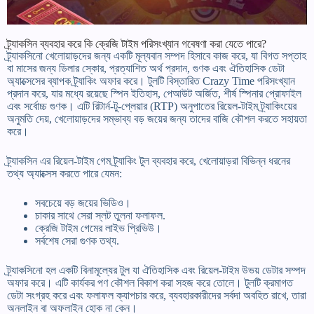
ট্র্যাকসিন ব্যবহার করে কি ক্রেজি টাইম পরিসংখ্যান গবেষণা করা যেতে পারে?
ট্র্যাকসিনো খেলোয়াড়দের জন্য একটি মূল্যবান সম্পদ হিসাবে কাজ করে, যা বিগত সপ্তাহ
বা মাসের জন্য ডিলার স্কোর, প্রত্যাশিত অর্থ প্রদান, গুণক এবং ঐতিহাসিক ডেটা
অ্যাক্সেসের ব্যাপক ট্র্যাকিং অফার করে। টুলটি বিস্তারিত Crazy Time পরিসংখ্যান
প্রদান করে, যার মধ্যে রয়েছে স্পিন ইতিহাস, পেআউট অর্জিত, শীর্ষ স্পিনার প্রোফাইল
এবং সর্বোচ্চ গুণক। এটি রিটার্ন-টু-প্লেয়ার (RTP) অনুপাতের রিয়েল-টাইম ট্র্যাকিংয়ের
অনুমতি দেয়, খেলোয়াড়দের সম্ভাব্য বড় জয়ের জন্য তাদের বাজি কৌশল করতে সহায়তা
করে।
ট্র্যাকসিন এর রিয়েল-টাইম গেম ট্র্যাকিং টুল ব্যবহার করে, খেলোয়াড়রা বিভিন্ন ধরনের
তথ্য অ্যাক্সেস করতে পারে যেমন:
সবচেয়ে বড় জয়ের ভিডিও।
চাকার সাথে সেরা স্লট তুলনা ফলাফল.
ক্রেজি টাইম গেমের লাইভ প্রিভিউ।
সর্বশেষ সেরা গুণক তথ্য.
ট্র্যাকসিনো হল একটি বিনামূল্যের টুল যা ঐতিহাসিক এবং রিয়েল-টাইম উভয় ডেটার সম্পদ
অফার করে। এটি কার্যকর পণ কৌশল বিকাশ করা সহজ করে তোলে। টুলটি ক্রমাগত
ডেটা সংগ্রহ করে এবং ফলাফল ক্যাপচার করে, ব্যবহারকারীদের সর্বদা অবহিত রাখে, তারা
অনলাইন বা অফলাইন হোক না কেন।