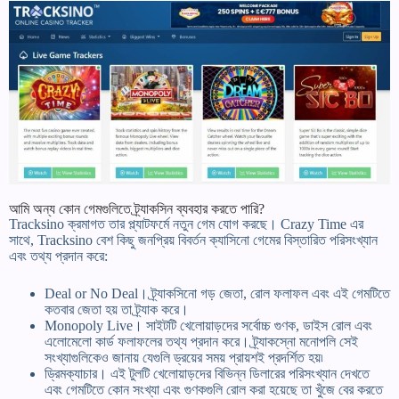
আমি অন্য কোন গেমগুলিতে ট্র্যাকসিন ব্যবহার করতে পারি?
Tracksino ক্রমাগত তার প্ল্যাটফর্মে নতুন গেম যোগ করছে। Crazy Time এর
সাথে, Tracksino বেশ কিছু জনপ্রিয় বিবর্তন ক্যাসিনো গেমের বিস্তারিত পরিসংখ্যান
এবং তথ্য প্রদান করে:
Deal or No Deal। ট্র্যাকসিনো গড় জেতা, রোল ফলাফল এবং এই গেমটিতে
কতবার জেতা হয় তা ট্র্যাক করে।
Monopoly Live। সাইটটি খেলোয়াড়দের সর্বোচ্চ গুণক, ডাইস রোল এবং
এলোমেলো কার্ড ফলাফলের তথ্য প্রদান করে। ট্র্যাকস্নো মনোপলি সেই
সংখ্যাগুলিকেও জানায় যেগুলি ড্রয়ের সময় প্রায়শই প্রদর্শিত হয়৷
ড্রিমক্যাচার। এই টুলটি খেলোয়াড়দের বিভিন্ন ডিলারের পরিসংখ্যান দেখতে
এবং গেমটিতে কোন সংখ্যা এবং গুণকগুলি রোল করা হয়েছে তা খুঁজে বের করতে