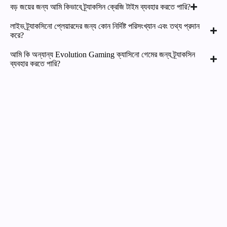
বড় জয়ের জন্য আমি কিভাবে ট্র্যাকসিন ক্রেজি টাইম ব্যবহার করতে পারি?
লাইভ ট্র্যাকসিনো প্লেয়ারদের জন্য কোন নির্দিষ্ট পরিসংখ্যান এবং তথ্য প্রদান
করে?
আমি কি অন্যান্য Evolution Gaming ক্যাসিনো গেমের জন্য ট্র্যাকসিন
ব্যবহার করতে পারি?