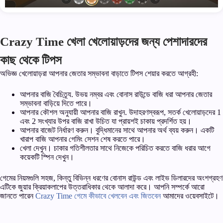
Crazy Time খেলা খেলোয়াড়দের জন্য পেশাদারদের
কাছ থেকে টিপস
অভিজ্ঞ খেলোয়াড়রা আপনার জেতার সম্ভাবনা বাড়াতে টিপস শেয়ার করতে আগ্রহী:
আপনার বাজি বৈচিত্র্য. উভয় নম্বর এবং বোনাস রাউন্ডে বাজি ধরা আপনার জেতার
সম্ভাবনা বাড়িয়ে দিতে পারে।
আপনার কৌশল অনুযায়ী আপনার বাজি রাখুন. উদাহরণস্বরূপ, সতর্ক খেলোয়াড়দের 1
এবং 2 সংখ্যার উপর বাজি রাখা উচিত যা প্রায়শই চাকায় প্রদর্শিত হয়।
আপনার বাজেট নির্ধারণ করুন। বুদ্ধিমানের সাথে আপনার অর্থ ব্যয় করুন। একটি
খারাপ বাজি আপনার গেমিং সেশন শেষ করতে পারে।
খেলা দেখুন। চাকার গতিশীলতার সাথে নিজেকে পরিচিত করতে বাজি ধরার আগে
কয়েকটি স্পিন দেখুন।
গেমের নিয়মগুলি সহজ, কিন্তু বিভিন্ন ধরণের বোনাস রাউন্ড এবং লাইভ ডিলারদের অংশগ্রহণ
এটিকে জুয়ার ক্রিয়াকলাপের উত্তরাধিকার থেকে আলাদা করে। আপনি সম্পর্কে আরো
জানতে পারেন
Crazy Time গেমে কীভাবে খেলবেন এবং জিতবেন
আমাদের ওয়েবসাইটে।