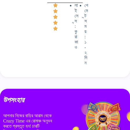
লা
পে
ই
মে
সে
ন্ট
ন্স
স
:
ম
কু
য়
রা
:
কা
১
ও
-
২
দি
ন
উপসংহার
আপনার নিজের বাড়ির আরাম থেকে
Crazy Time এর রোমাঞ্চ অনুভব
করতে প্রস্তুত হন! চারটি