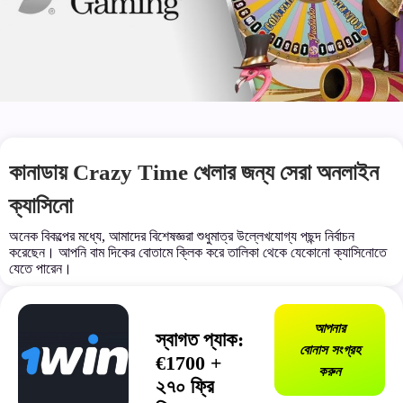
কানাডায় Crazy Time খেলার জন্য সেরা অনলাইন
ক্যাসিনো
অনেক বিকল্পের মধ্যে, আমাদের বিশেষজ্ঞরা শুধুমাত্র উল্লেখযোগ্য পছন্দ নির্বাচন
করেছেন। আপনি বাম দিকের বোতামে ক্লিক করে তালিকা থেকে যেকোনো ক্যাসিনোতে
যেতে পারেন।
আপনার
স্বাগত প্যাক:
বোনাস সংগ্রহ
€1700 +
করুন
২৭০ ফ্রি