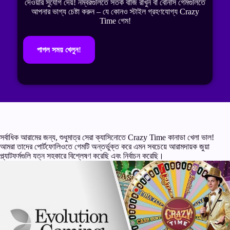
দেওয়ার সুযোগ দেয়! নম্বরগুলিতে সতর্ক বাজি রাখুন বা বোনাস গেমগুলিতে
আপনার ভাগ্য চেষ্টা করুন – যে কোনও স্টাইল গ্রহণযোগ্য Crazy
Time গেম!
পাগল সময় খেলুন!
সর্বাধিক আরামের জন্য, শুধুমাত্র সেরা ক্যাসিনোতে Crazy Time কানাডা খেলা ভাল!
আমরা তাদের পোর্টফোলিওতে গেমটি অন্তর্ভুক্ত করে এমন সবচেয়ে আরামদায়ক জুয়া
প্ল্যাটফর্মগুলি যত্ন সহকারে বিশ্লেষণ করেছি এবং নির্বাচন করেছি।