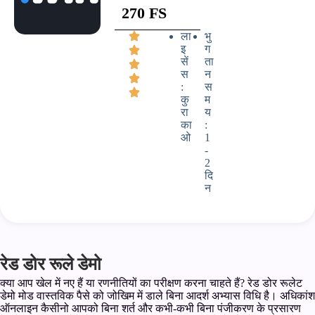
270 FS
ला
भु
इ
ग
सें
ता
स
न
:
स
कु
म
रा
य
का
:
ओ
1
-
2
दि
न
रेड डोर रूले डेमो
क्या आप खेल में नए हैं या रणनीतियों का परीक्षण करना चाहते हैं? रेड डोर रूलेट
डेमो मोड वास्तविक पैसे को जोखिम में डाले बिना आदर्श अभ्यास विधि है। अधिकांश
ऑनलाइन कैसीनो आपको बिना शर्त और कभी-कभी बिना पंजीकरण के प्रसारण