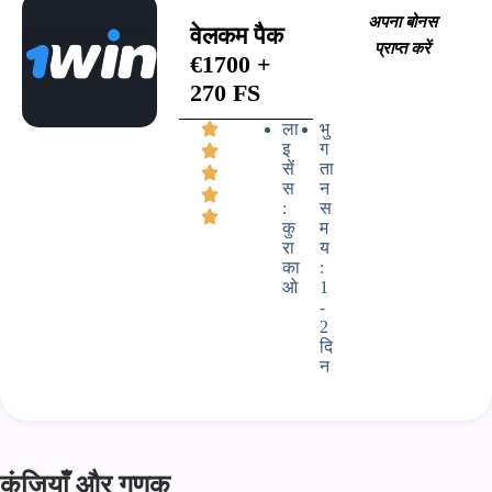
अपना बोनस
वेलकम पैक
प्राप्त करें
€1700 +
270 FS
ला
भु
इ
ग
सें
ता
स
न
:
स
कु
म
रा
य
का
:
ओ
1
-
2
दि
न
कुंजियाँ और गुणक