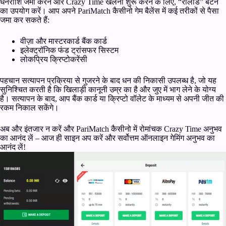
धनराशि जमा करने और Crazy Time खेलना शुरू करने के लिए, “रीलोड” बटन
का उपयोग करें। आप अपने PariMatch कैसीनो गेम बैलेंस में कई तरीकों से पैसा
जमा कर सकते हैं:
वीज़ा और मास्टरकार्ड बैंक कार्ड
इलेक्ट्रॉनिक फंड ट्रांसफर सिस्टम
लोकप्रिय क्रिप्टोकरेंसी
पहचान सत्यापन प्रक्रिया से गुजरने के बाद धन की निकासी उपलब्ध है, जो यह
सुनिश्चित करती है कि खिलाड़ी कानूनी उम्र का है और जुए में भाग लेने के योग्य
है। सत्यापन के बाद, आप बैंक कार्ड या क्रिप्टो वॉलेट के माध्यम से अपनी जीत की
रकम निकाल सकेंगे।
अब और इंतजार न करें और PariMatch कैसीनो में रोमांचक Crazy Time अनुभव
का आनंद लें – आज ही साइन अप करें और सर्वोत्तम ऑनलाइन गेमिंग अनुभव का
आनंद लें!