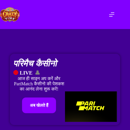
परिमैच कैसीनो
🔴
LIVE
👤
आज ही साइन अप करें और
PariMatch कैसीनो की पेशकश
का आनंद लेना शुरू करें!
अब खेलते हैं