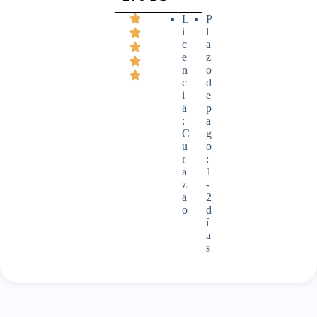
L
P
i
l
c
a
e
z
n
o
c
d
i
e
a
p
:
a
C
g
u
o
r
:
a
1
z
-
a
2
o
d
í
a
s