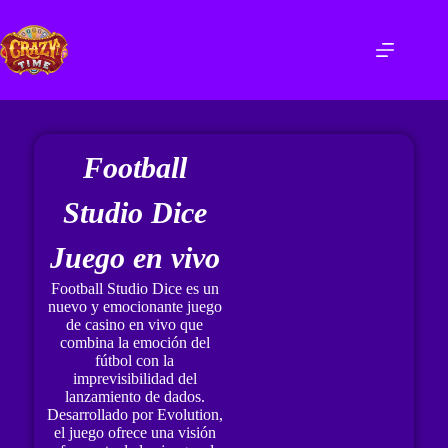
Football
Studio Dice
Juego en vivo
Football Studio Dice es un
nuevo y emocionante juego
de casino en vivo que
combina la emoción del
fútbol con la
imprevisibilidad del
lanzamiento de dados.
Desarrollado por Evolution,
el juego ofrece una visión