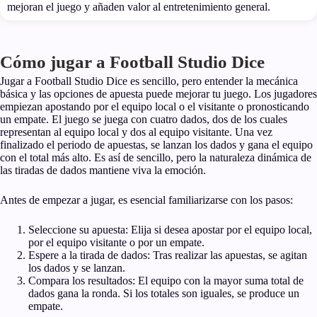
mejoran el juego y añaden valor al entretenimiento general.
Cómo jugar a Football Studio Dice
Jugar a Football Studio Dice es sencillo, pero entender la mecánica
básica y las opciones de apuesta puede mejorar tu juego. Los jugadores
empiezan apostando por el equipo local o el visitante o pronosticando
un empate. El juego se juega con cuatro dados, dos de los cuales
representan al equipo local y dos al equipo visitante. Una vez
finalizado el periodo de apuestas, se lanzan los dados y gana el equipo
con el total más alto. Es así de sencillo, pero la naturaleza dinámica de
las tiradas de dados mantiene viva la emoción.
Antes de empezar a jugar, es esencial familiarizarse con los pasos:
Seleccione su apuesta: Elija si desea apostar por el equipo local,
por el equipo visitante o por un empate.
Espere a la tirada de dados: Tras realizar las apuestas, se agitan
los dados y se lanzan.
Compara los resultados: El equipo con la mayor suma total de
dados gana la ronda. Si los totales son iguales, se produce un
empate.