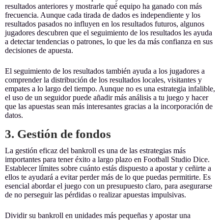
resultados anteriores y mostrarle qué equipo ha ganado con más
frecuencia. Aunque cada tirada de dados es independiente y los
resultados pasados no influyen en los resultados futuros, algunos
jugadores descubren que el seguimiento de los resultados les ayuda
a detectar tendencias o patrones, lo que les da más confianza en sus
decisiones de apuesta.
El seguimiento de los resultados también ayuda a los jugadores a
comprender la distribución de los resultados locales, visitantes y
empates a lo largo del tiempo. Aunque no es una estrategia infalible,
el uso de un seguidor puede añadir más análisis a tu juego y hacer
que las apuestas sean más interesantes gracias a la incorporación de
datos.
3. Gestión de fondos
La gestión eficaz del bankroll es una de las estrategias más
importantes para tener éxito a largo plazo en Football Studio Dice.
Establecer límites sobre cuánto estás dispuesto a apostar y ceñirte a
ellos te ayudará a evitar perder más de lo que puedas permitirte. Es
esencial abordar el juego con un presupuesto claro, para asegurarse
de no perseguir las pérdidas o realizar apuestas impulsivas.
Dividir su bankroll en unidades más pequeñas y apostar una