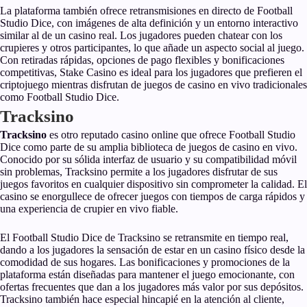
La plataforma también ofrece retransmisiones en directo de Football
Studio Dice, con imágenes de alta definición y un entorno interactivo
similar al de un casino real. Los jugadores pueden chatear con los
crupieres y otros participantes, lo que añade un aspecto social al juego.
Con retiradas rápidas, opciones de pago flexibles y bonificaciones
competitivas, Stake Casino es ideal para los jugadores que prefieren el
criptojuego mientras disfrutan de juegos de casino en vivo tradicionales
como Football Studio Dice.
Tracksino
Tracksino
es otro reputado casino online que ofrece Football Studio
Dice como parte de su amplia biblioteca de juegos de casino en vivo.
Conocido por su sólida interfaz de usuario y su compatibilidad móvil
sin problemas, Tracksino permite a los jugadores disfrutar de sus
juegos favoritos en cualquier dispositivo sin comprometer la calidad. El
casino se enorgullece de ofrecer juegos con tiempos de carga rápidos y
una experiencia de crupier en vivo fiable.
El Football Studio Dice de Tracksino se retransmite en tiempo real,
dando a los jugadores la sensación de estar en un casino físico desde la
comodidad de sus hogares. Las bonificaciones y promociones de la
plataforma están diseñadas para mantener el juego emocionante, con
ofertas frecuentes que dan a los jugadores más valor por sus depósitos.
Tracksino también hace especial hincapié en la atención al cliente,