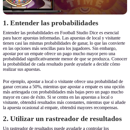
1. Entender las probabilidades
Entender las probabilidades en Football Studio Dice es esencial
para hacer apuestas informadas. Las apuestas de local y visitante
tienen casi las mismas probabilidades de ganar, lo que las convierte
en las opciones más sencillas para los jugadores. Sin embargo,
apostar por un empate ofrece un pago mucho mayor pero una
probabilidad significativamente menor de que se produzca. Conocer
la probabilidad de cada resultado puede ayudarle a decidir cómo
realizar sus apuestas.
Por ejemplo, apostar a local o visitante ofrece una probabilidad de
ganar cercana a 50%, mientras que apostar a empate es una opción
más arriesgada con probabilidades más bajas pero un pago mucho
mayor en caso de éxito. Si se centra en las apuestas a local o
visitante, obtendrá resultados más constantes, mientras que si añade
la apuesta ocasional al empate, obtendrá mayores recompensas.
2. Utilizar un rastreador de resultados
Un rastreador de resultados puede ayudarle a controlar los