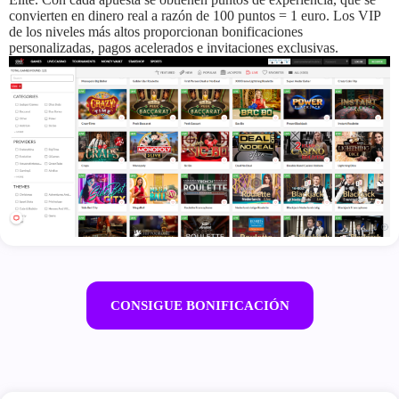
convierten en dinero real a razón de 100 puntos = 1 euro. Los VIP
de los niveles más altos proporcionan bonificaciones
personalizadas, pagos acelerados e invitaciones exclusivas.
CONSIGUE BONIFICACIÓN