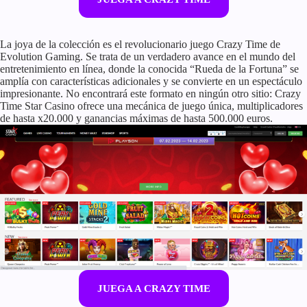
La joya de la colección es el revolucionario juego Crazy Time de
Evolution Gaming. Se trata de un verdadero avance en el mundo del
entretenimiento en línea, donde la conocida “Rueda de la Fortuna” se
amplía con características adicionales y se convierte en un espectáculo
impresionante. No encontrará este formato en ningún otro sitio: Crazy
Time Star Casino ofrece una mecánica de juego única, multiplicadores
de hasta x20.000 y ganancias máximas de hasta 500.000 euros.
JUEGA A CRAZY TIME