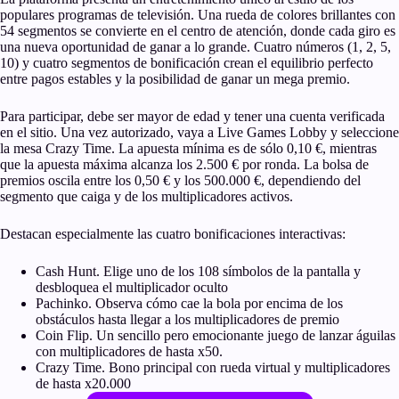
populares programas de televisión. Una rueda de colores brillantes con
54 segmentos se convierte en el centro de atención, donde cada giro es
una nueva oportunidad de ganar a lo grande. Cuatro números (1, 2, 5,
10) y cuatro segmentos de bonificación crean el equilibrio perfecto
entre pagos estables y la posibilidad de ganar un mega premio.
Para participar, debe ser mayor de edad y tener una cuenta verificada
en el sitio. Una vez autorizado, vaya a Live Games Lobby y seleccione
la mesa Crazy Time. La apuesta mínima es de sólo 0,10 €, mientras
que la apuesta máxima alcanza los 2.500 € por ronda. La bolsa de
premios oscila entre los 0,50 € y los 500.000 €, dependiendo del
segmento que caiga y de los multiplicadores activos.
Destacan especialmente las cuatro bonificaciones interactivas:
Cash Hunt. Elige uno de los 108 símbolos de la pantalla y
desbloquea el multiplicador oculto
Pachinko. Observa cómo cae la bola por encima de los
obstáculos hasta llegar a los multiplicadores de premio
Coin Flip. Un sencillo pero emocionante juego de lanzar águilas
con multiplicadores de hasta x50.
Crazy Time. Bono principal con rueda virtual y multiplicadores
de hasta x20.000