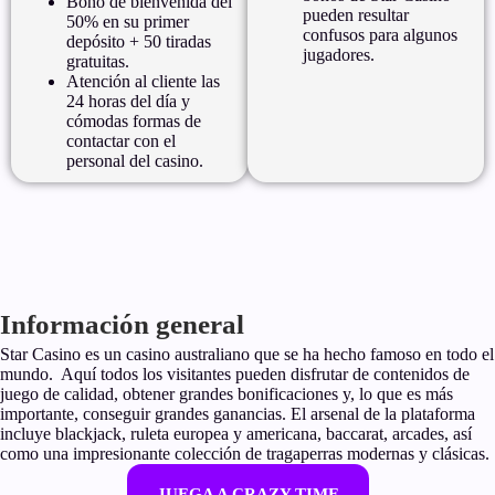
Bono de bienvenida del
pueden resultar
50% en su primer
confusos para algunos
depósito + 50 tiradas
jugadores.
gratuitas.
Atención al cliente las
24 horas del día y
cómodas formas de
contactar con el
personal del casino.
Información general
Star Casino es un casino australiano que se ha hecho famoso en todo el
mundo. Aquí todos los visitantes pueden disfrutar de contenidos de
juego de calidad, obtener grandes bonificaciones y, lo que es más
importante, conseguir grandes ganancias. El arsenal de la plataforma
incluye blackjack, ruleta europea y americana, baccarat, arcades, así
como una impresionante colección de tragaperras modernas y clásicas.
JUEGA A CRAZY TIME