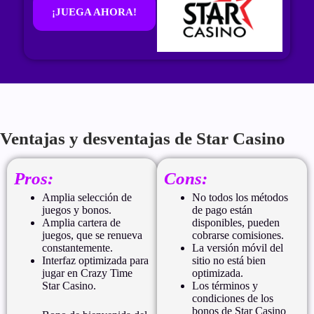
¡JUEGA AHORA!
Ventajas y desventajas de Star Casino
Pros:
Cons:
Amplia selección de
No todos los métodos
juegos y bonos.
de pago están
Amplia cartera de
disponibles, pueden
juegos, que se renueva
cobrarse comisiones.
constantemente.
La versión móvil del
Interfaz optimizada para
sitio no está bien
jugar en Crazy Time
optimizada.
Star Casino.
Los términos y
condiciones de los
bonos de Star Casino