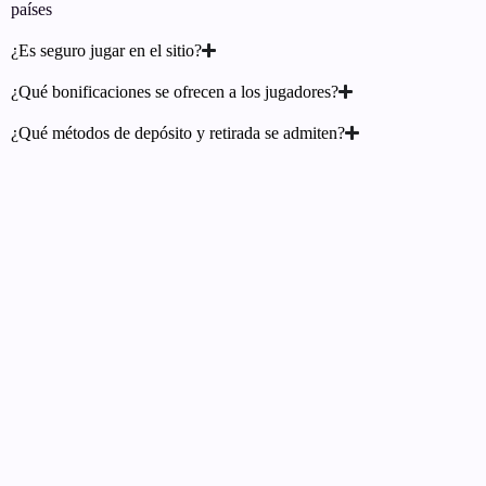
países
¿Es seguro jugar en el sitio?
¿Qué bonificaciones se ofrecen a los jugadores?
¿Qué métodos de depósito y retirada se admiten?