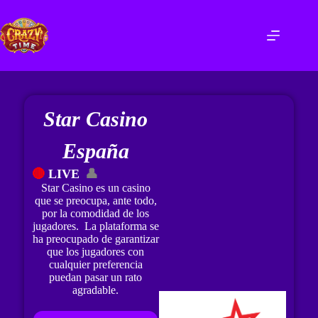
Star Casino
España
🔴
LIVE
👤
Star Casino es un casino
que se preocupa, ante todo,
por la comodidad de los
jugadores. La plataforma se
ha preocupado de garantizar
que los jugadores con
cualquier preferencia
puedan pasar un rato
agradable.