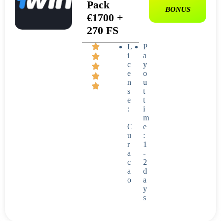
Pack
BONUS
€1700 +
270 FS
L
P
i
a
c
y
e
o
n
u
s
t
e
t
:
i
m
C
e
u
:
r
1
a
-
c
2
a
d
o
a
y
s