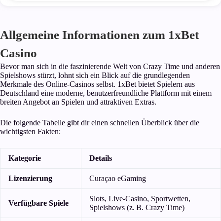
Allgemeine Informationen zum 1xBet
Casino
Bevor man sich in die faszinierende Welt von Crazy Time und anderen
Spielshows stürzt, lohnt sich ein Blick auf die grundlegenden
Merkmale des Online-Casinos selbst. 1xBet bietet Spielern aus
Deutschland eine moderne, benutzerfreundliche Plattform mit einem
breiten Angebot an Spielen und attraktiven Extras.
Die folgende Tabelle gibt dir einen schnellen Überblick über die
wichtigsten Fakten:
Kategorie
Details
Lizenzierung
Curaçao eGaming
Slots, Live-Casino, Sportwetten,
Verfügbare Spiele
Spielshows (z. B. Crazy Time)