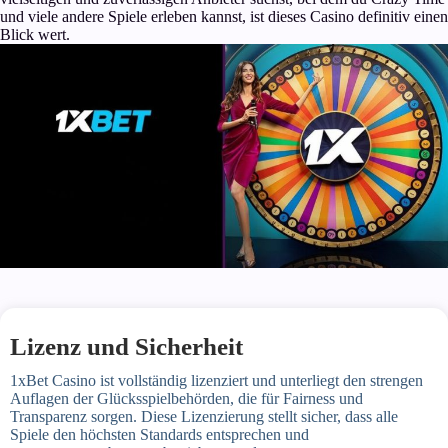
und viele andere Spiele erleben kannst, ist dieses Casino definitiv einen
Blick wert.
Lizenz und Sicherheit
1xBet Casino ist vollständig lizenziert und unterliegt den strengen
Auflagen der Glücksspielbehörden, die für Fairness und
Transparenz sorgen. Diese Lizenzierung stellt sicher, dass alle
Spiele den höchsten Standards entsprechen und