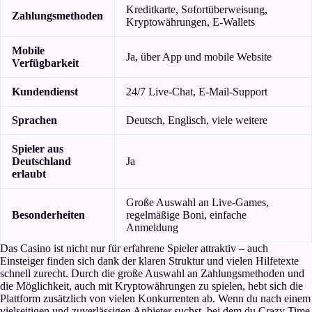
Kreditkarte, Sofortüberweisung,
Zahlungsmethoden
Kryptowährungen, E-Wallets
Mobile
Ja, über App und mobile Website
Verfügbarkeit
Kundendienst
24/7 Live-Chat, E-Mail-Support
Sprachen
Deutsch, Englisch, viele weitere
Spieler aus
Deutschland
Ja
erlaubt
Große Auswahl an Live-Games,
Besonderheiten
regelmäßige Boni, einfache
Anmeldung
Das Casino ist nicht nur für erfahrene Spieler attraktiv – auch
Einsteiger finden sich dank der klaren Struktur und vielen Hilfetexte
schnell zurecht. Durch die große Auswahl an Zahlungsmethoden und
die Möglichkeit, auch mit Kryptowährungen zu spielen, hebt sich die
Plattform zusätzlich von vielen Konkurrenten ab. Wenn du nach einem
vielseitigen und zuverlässigen Anbieter suchst, bei dem du Crazy Time