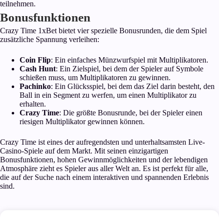
teilnehmen.
Bonusfunktionen
Crazy Time 1xBet bietet vier spezielle Bonusrunden, die dem Spiel
zusätzliche Spannung verleihen:
Coin Flip
: Ein einfaches Münzwurfspiel mit Multiplikatoren.
Cash Hunt
: Ein Zielspiel, bei dem der Spieler auf Symbole
schießen muss, um Multiplikatoren zu gewinnen.
Pachinko
: Ein Glücksspiel, bei dem das Ziel darin besteht, den
Ball in ein Segment zu werfen, um einen Multiplikator zu
erhalten.
Crazy Time
: Die größte Bonusrunde, bei der Spieler einen
riesigen Multiplikator gewinnen können.
Crazy Time ist eines der aufregendsten und unterhaltsamsten Live-
Casino-Spiele auf dem Markt. Mit seinen einzigartigen
Bonusfunktionen, hohen Gewinnmöglichkeiten und der lebendigen
Atmosphäre zieht es Spieler aus aller Welt an. Es ist perfekt für alle,
die auf der Suche nach einem interaktiven und spannenden Erlebnis
sind.