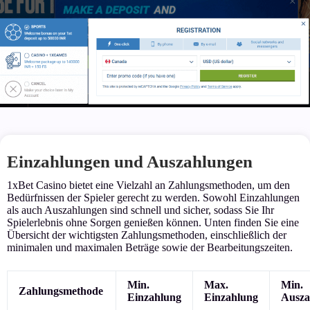
Einzahlungen und Auszahlungen
1xBet Casino bietet eine Vielzahl an Zahlungsmethoden, um den
Bedürfnissen der Spieler gerecht zu werden. Sowohl Einzahlungen
als auch Auszahlungen sind schnell und sicher, sodass Sie Ihr
Spielerlebnis ohne Sorgen genießen können. Unten finden Sie eine
Übersicht der wichtigsten Zahlungsmethoden, einschließlich der
minimalen und maximalen Beträge sowie der Bearbeitungszeiten.
Min.
Max.
Min.
Zahlungsmethode
Einzahlung
Einzahlung
Ausza