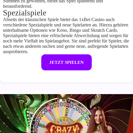
Summen zu gewinnen, bleibt das Spiel spannend und
herausfordernd.
Spezialspiele
Abseits der klassischen Spiele bietet das 1xBet Casino auch
verschiedene Spezialspiele und neue Spielarten an. Hierzu gehören
unterhaltsame Optionen wie Keno, Bingo und Skratch Cards.
Spezialspiele bieten eine erfrischende Abwechslung und sorgen für
noch mehr Vielfalt im Spielangebot. Sie sind perfekt für Spieler, die
nach etwas anderem suchen und gerne neue, aufregende Spielarten
ausprobieren.
JETZT SPIELEN