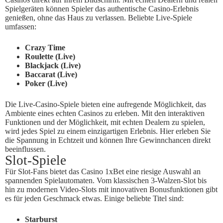
Spielgeräten können Spieler das authentische Casino-Erlebnis
genießen, ohne das Haus zu verlassen. Beliebte Live-Spiele
umfassen:
Crazy Time
Roulette (Live)
Blackjack (Live)
Baccarat (Live)
Poker (Live)
Die Live-Casino-Spiele bieten eine aufregende Möglichkeit, das
Ambiente eines echten Casinos zu erleben. Mit den interaktiven
Funktionen und der Möglichkeit, mit echten Dealern zu spielen,
wird jedes Spiel zu einem einzigartigen Erlebnis. Hier erleben Sie
die Spannung in Echtzeit und können Ihre Gewinnchancen direkt
beeinflussen.
Slot-Spiele
Für Slot-Fans bietet das Casino 1xBet eine riesige Auswahl an
spannenden Spielautomaten. Vom klassischen 3-Walzen-Slot bis
hin zu modernen Video-Slots mit innovativen Bonusfunktionen gibt
es für jeden Geschmack etwas. Einige beliebte Titel sind:
Starburst