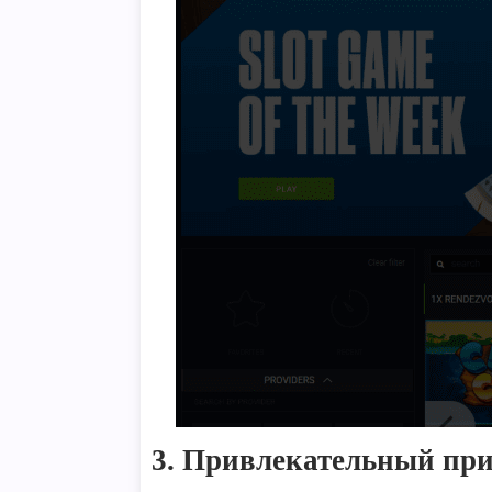
3. Привлекательный при