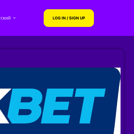
сский
LOG IN / SIGN UP