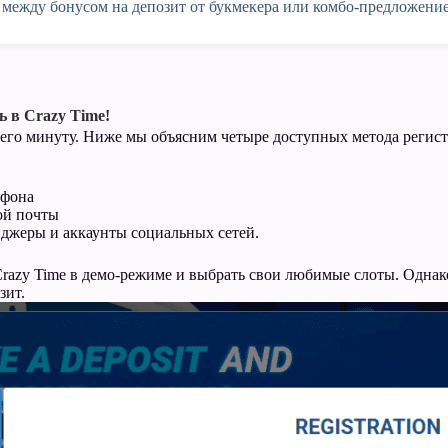
ь между бонусом на депозит от букмекера или комбо-предложен
ь в Crazy Time!
всего минуту. Ниже мы объясним четыре доступных метода регис
ефона
ой почты
нджеры и аккаунты социальных сетей.
razy Time в демо-режиме и выбрать свои любимые слоты. Однак
зит.