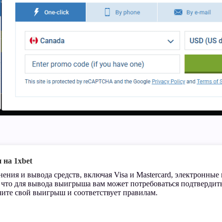
 на 1xbet
ения и вывода средств, включая Visa и Mastercard, электронные
что для вывода выигрыша вам может потребоваться подтвердить
чите свой выигрыш и соответствует правилам.