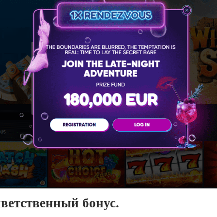
ветственный бонус.