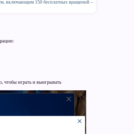
ием, включающим 150 бесплатных вращений –
трации:
о, чтобы играть и выигрывать