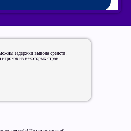
зможны задержки вывода средств.
 игроков из некоторых стран.
о-то для себя! Не упустите свой