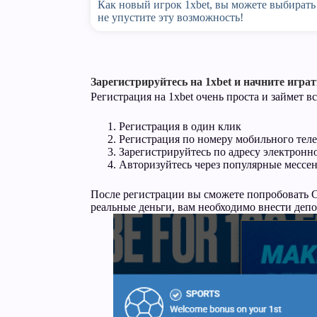
Как новый игрок 1xbet, вы можете выбират
не упустите эту возможность!
Зарегистрируйтесь на 1xbet и начните играт
Регистрация на 1xbet очень проста и займет 
Регистрация в один клик
Регистрация по номеру мобильного тел
Зарегистрируйтесь по адресу электронн
Авторизуйтесь через популярные мессе
После регистрации вы сможете попробовать C
реальные деньги, вам необходимо внести депо