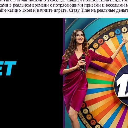
ами в реальном времени с потрясающими призами и веселыми 
йн-казино 1xbet и начните играть.
Crazy Time
на реальные деньг