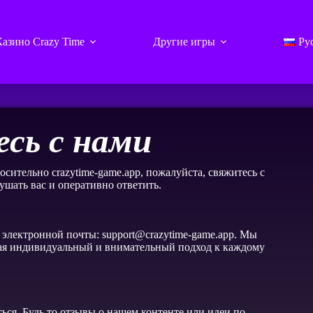
Казино Crazy Time
Другие игры
Ру
сь с нами
ительно crazytime-game.app, пожалуйста, свяжитесь с
ушать вас и оперативно ответить.
 электронной почты: support@crazytime-game.app. Мы
ивая индивидуальный и внимательный подход к каждому
ся. Будь то отзывы о нашем контенте или идеи по