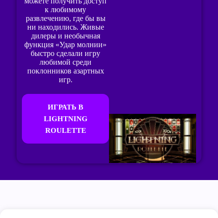
можете получить доступ
к любимому
развлечению, где бы вы
ни находились. Живые
дилеры и необычная
функция «Удар молнии»
быстро сделали игру
любимой среди
поклонников азартных
игр.
ИГРАТЬ В
LIGHTNING
ROULETTE