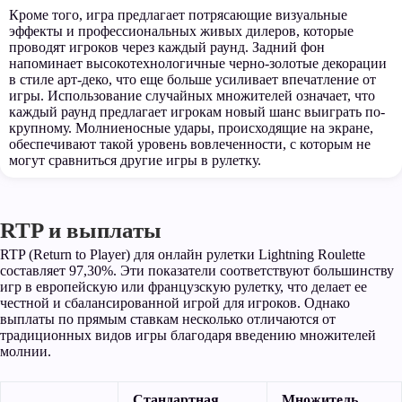
Кроме того, игра предлагает потрясающие визуальные
эффекты и профессиональных живых дилеров, которые
проводят игроков через каждый раунд. Задний фон
напоминает высокотехнологичные черно-золотые декорации
в стиле арт-деко, что еще больше усиливает впечатление от
игры. Использование случайных множителей означает, что
каждый раунд предлагает игрокам новый шанс выиграть по-
крупному. Молниеносные удары, происходящие на экране,
обеспечивают такой уровень вовлеченности, с которым не
могут сравниться другие игры в рулетку.
RTP и выплаты
RTP (Return to Player) для онлайн рулетки Lightning Roulette
составляет 97,30%. Эти показатели соответствуют большинству
игр в европейскую или французскую рулетку, что делает ее
честной и сбалансированной игрой для игроков. Однако
выплаты по прямым ставкам несколько отличаются от
традиционных видов игры благодаря введению множителей
молнии.
Стандартная
Множитель