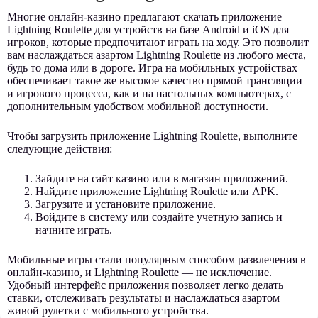
Многие онлайн-казино предлагают скачать приложение
Lightning Roulette для устройств на базе Android и iOS для
игроков, которые предпочитают играть на ходу. Это позволит
вам наслаждаться азартом Lightning Roulette из любого места,
будь то дома или в дороге. Игра на мобильных устройствах
обеспечивает такое же высокое качество прямой трансляции
и игрового процесса, как и на настольных компьютерах, с
дополнительным удобством мобильной доступности.
Чтобы загрузить приложение Lightning Roulette, выполните
следующие действия:
Зайдите на сайт казино или в магазин приложений.
Найдите приложение Lightning Roulette или APK.
Загрузите и установите приложение.
Войдите в систему или создайте учетную запись и
начните играть.
Мобильные игры стали популярным способом развлечения в
онлайн-казино, и Lightning Roulette — не исключение.
Удобный интерфейс приложения позволяет легко делать
ставки, отслеживать результаты и наслаждаться азартом
живой рулетки с мобильного устройства.