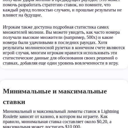
помочь разработать стратегию ставок, но помните, что
каждый раунд полностью случаен, и прошлые результаты не
влияют на будущие.
Игрокам также доступна подробная статистика самих
множителей молнии. Вы можете увидеть, как часто номера
получали высокие множители (например, 500x) и какие
номера были удачливыми в последних раундах. Хотя
результаты молниеносной рулетки в конечном счете являются
игрой случая, многим игрокам нравится использовать эти
статистические данные для обоснования своих решений о
ставках, добавляя еще один уровень вовлеченности в игру.
Минимальные и максимальные
ставки
Минимальный и максимальный лимиты ставок в Lightning
Roulette зависят от казино, в котором вы играете. Как
правило, минимальная ставка составляет около $0,20, а
максимальная может достигать $10 000.