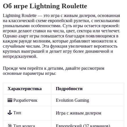
Об игре Lightning Roulette
Lightning Roulette — это игра с живым дилером, основанная
на классической схеме европейской рулетки, с несколькими
уникальными особенностями. Суть игры остается прежней:
игроки делают ставки на числа, цвет, сектора или чет/нечет.
Однако азарт игры повышается благодаря появляющимся в
каждом раунде молниям, которые добавляют множители к
случайным числам. Эта функция увеличивает вероятность
крупных выигрышей и делает игру более динамичной и
непредсказуемой.
Прежде чем перейти к деталям, давайте рассмотрим
основные параметры игры:
Характеристика
Подробности
🎰 Разработчик
Evolution Gaming
🕹️ Тип
Игра с живым дилером
🎯 Тип колеса
Европейский (37 карманов)