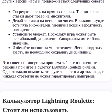
других версий игры и придерживаться следующих советов:
Сосредоточьтесь на прямых ставках. Только такие
ставки дают право на множители.
Делайте ставки на несколько чисел. В каждом раунде
есть пять множителей, увеличивающих вероятность
совпадения.
Установите бюджет. Поскольку игра может быть
нестабильной, управление банкроллом имеет большое
значение.
Избегайте погони за множителями. Легко поддаться
азарту, но необходимо сохранять дисциплину.
Эти советы помогут вам принимать более взвешенные
решения при игре в рулетку Lightning Roulette онлайн.
Однако важно помнить, что рулетка — это азартная игра, и
никакая стратегия не может гарантировать выигрыш.
Калькулятор Lightning Roulette:
Стоит ли использовать