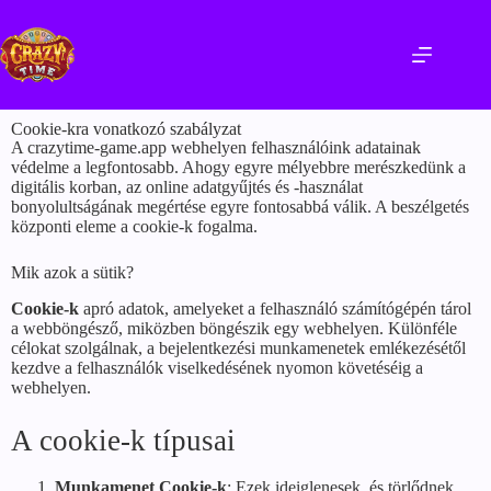
Cookie-kra vonatkozó szabályzat
A crazytime-game.app webhelyen felhasználóink adatainak
védelme a legfontosabb. Ahogy egyre mélyebbre merészkedünk a
digitális korban, az online adatgyűjtés és -használat
bonyolultságának megértése egyre fontosabbá válik. A beszélgetés
központi eleme a cookie-k fogalma.
Mik azok a sütik?
Cookie-k
apró adatok, amelyeket a felhasználó számítógépén tárol
a webböngésző, miközben böngészik egy webhelyen. Különféle
célokat szolgálnak, a bejelentkezési munkamenetek emlékezésétől
kezdve a felhasználók viselkedésének nyomon követéséig a
webhelyen.
A cookie-k típusai
Munkamenet Cookie-k
: Ezek ideiglenesek, és törlődnek,