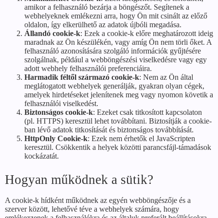
amikor a felhasználó bezárja a böngészőt. Segítenek a
webhelyeknek emlékezni arra, hogy Ön mit csinált az előző
oldalon, így elkerülhető az adatok újbóli megadása.
Állandó cookie-k
: Ezek a cookie-k előre meghatározott ideig
maradnak az Ön készülékén, vagy amíg Ön nem törli őket. A
felhasználó azonosítására szolgáló információk gyűjtésére
szolgálnak, például a webböngészési viselkedésre vagy egy
adott webhely felhasználói preferenciáira.
Harmadik féltől származó cookie-k
: Nem az Ön által
meglátogatott webhelyek generálják, gyakran olyan cégek,
amelyek hirdetéseket jelenítenek meg vagy nyomon követik a
felhasználói viselkedést.
Biztonságos cookie-k
: Ezeket csak titkosított kapcsolaton
(pl. HTTPS) keresztül lehet továbbítani. Biztosítják a cookie-
ban lévő adatok titkosítását és biztonságos továbbítását.
HttpOnly Cookie-k
: Ezek nem érhetők el JavaScripten
keresztül. Csökkentik a helyek közötti parancsfájl-támadások
kockázatát.
Hogyan működnek a sütik?
A cookie-k hídként működnek az egyén webböngészője és a
szerver között, lehetővé téve a webhelyek számára, hogy
emlékezzenek a felhasználókra és az általuk preferált beállításokra.