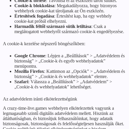
Cookie-k törlése
: Távolítsa el az eszközén tárolt sütiket.
Cookie-k blokkolása
: Megakadályozza, hogy bizonyos
webhelyek cookie-kat tároljanak az Ön eszközén.
Értesítések fogadása
: Értesítést kap, ha egy webhely
cookie-kat próbál elhelyezni.
Harmadik féltől származó sütik letiltása
: Csak a
meglátogatott webhelyről származó cookie-k engedélyezése.
A cookie-k kezelése népszerű böngészőkben:
Google Chrome
: Lépjen a „Beállítások” > „Adatvédelem és
biztonság” > „Cookie-k és egyéb webhelyadatok”
menüpontra.
Mozilla Firefox
: Kattintson az „Opciók” > „Adatvédelem és
biztonság” > „Cookie-k és webhelyadatok” elemre.
Szafari
: Válassza a „Beállítások” > „Adatvédelem” >
„Cookie-k és webhelyadatok” lehetőséget.
Az adatvédelem iránti elkötelezettségünk
A crazy-time-live.games webhelyen elkötelezettek vagyunk a
legmagasabb szintű digitális adatvédelem mellett. Hiszünk az
átláthatóságban, és biztosítjuk felhasználóinkat, hogy adataik
biztonságosak, biztonságosak és felelősségteljesen használják őket.
Cookie-politikánk tükrözi elkötelezettségünket e bizalom