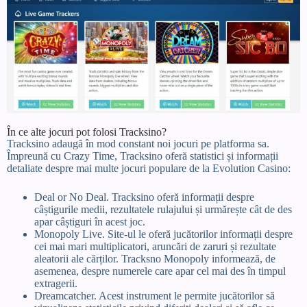
În ce alte jocuri pot folosi Tracksino?
Tracksino adaugă în mod constant noi jocuri pe platforma sa.
Împreună cu Crazy Time, Tracksino oferă statistici și informații
detaliate despre mai multe jocuri populare de la Evolution Casino:
Deal or No Deal. Tracksino oferă informații despre
câștigurile medii, rezultatele rulajului și urmărește cât de des
apar câștiguri în acest joc.
Monopoly Live. Site-ul le oferă jucătorilor informații despre
cei mai mari multiplicatori, aruncări de zaruri și rezultate
aleatorii ale cărților. Tracksno Monopoly informează, de
asemenea, despre numerele care apar cel mai des în timpul
extragerii.
Dreamcatcher. Acest instrument le permite jucătorilor să