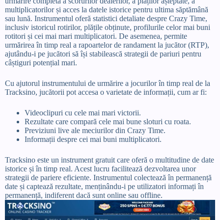
urmărire completă a scorurilor dealerilor, a plăților așteptate, a
multiplicatorilor și acces la datele istorice pentru ultima săptămână
sau lună. Instrumentul oferă statistici detaliate despre Crazy Time,
inclusiv istoricul rotirilor, plățile obținute, profilurile celor mai buni
rotitori și cei mai mari multiplicatori. De asemenea, permite
urmărirea în timp real a rapoartelor de randament la jucător (RTP),
ajutându-i pe jucători să își stabilească strategii de pariuri pentru
câștiguri potențial mari.
Cu ajutorul instrumentului de urmărire a jocurilor în timp real de la
Tracksino, jucătorii pot accesa o varietate de informații, cum ar fi:
Videoclipuri cu cele mai mari victorii.
Rezultate care compară cele mai bune sloturi cu roata.
Previziuni live ale meciurilor din Crazy Time.
Informații despre cei mai buni multiplicatori.
Tracksino este un instrument gratuit care oferă o multitudine de date
istorice și în timp real. Acest lucru facilitează dezvoltarea unor
strategii de pariere eficiente. Instrumentul colectează în permanență
date și captează rezultate, menținându-i pe utilizatori informați în
permanență, indiferent dacă sunt online sau offline.