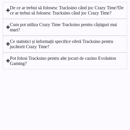
De ce ar trebui să folosesc Tracksino când joc Crazy Time?De
ce ar trebui să folosesc Tracksino când joc Crazy Time?
Cum pot utiliza Crazy Time Tracksino pentru câștiguri mai
mari?
Ce statistici și informații specifice oferă Tracksino pentru
jucătorii Crazy Time?
Pot folosi Tracksino pentru alte jocuri de cazino Evolution
Gaming?