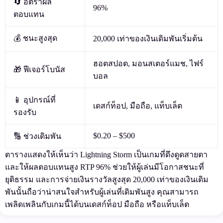
🔄 อัตราผล
96%
ตอบแทน
💰 ชนะสูงสุด
20,000 เท่าของเงินเดิมพันเริ่มต้น
ฮอตสปอต, มอนสเตอร์แมช, ไฟร์
🎁 ฟีเจอร์โบนัส
บอล
📱 อุปกรณ์ที่
เดสก์ท็อป, มือถือ, แท็บเล็ต
รองรับ
$0.20 – $500
🔢 ช่วงเดิมพัน
ตารางแสดงให้เห็นว่า Lightning Storm เป็นเกมที่ดึงดูดสายตา
และให้ผลตอบแทนสูง RTP 96% ช่วยให้ผู้เล่นมีโอกาสชนะที่
ยุติธรรม และการจ่ายเงินรางวัลสูงสุด 20,000 เท่าของเงินเดิม
พันนั้นถือว่าน่าสนใจสำหรับผู้เล่นที่เดิมพันสูง คุณสามารถ
เพลิดเพลินกับเกมนี้ได้บนเดสก์ท็อป มือถือ หรือแท็บเล็ต