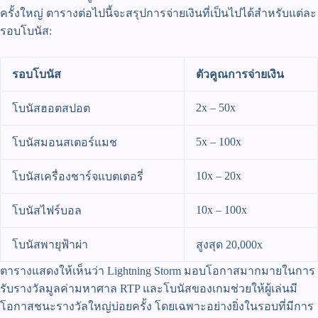
ครั้งใหญ่ ตารางต่อไปนี้จะสรุปการจ่ายเงินที่เป็นไปได้สำหรับแต่ละ
รอบโบนัส:
รอบโบนัส
ตัวคูณการจ่ายเงิน
2x – 50x
โบนัสฮอตสปอต
5x – 100x
โบนัสมอนสเตอร์แมช
10x – 20x
โบนัสเครื่องชาร์จแบตเตอรี่
10x – 100x
โบนัสไฟร์บอล
โบนัสพายุฟ้าผ่า
สูงสุด 20,000x
ตารางแสดงให้เห็นว่า Lightning Storm มอบโอกาสมากมายในการ
รับรางวัลมูลค่ามหาศาล RTP และโบนัสของเกมช่วยให้ผู้เล่นมี
โอกาสชนะรางวัลใหญ่บ่อยครั้ง โดยเฉพาะอย่างยิ่งในรอบที่มีการ