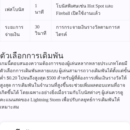
1
โบนัสพิเศษเช่น Hot Spot และ
เฟสโบนัส
นาที
Fireball เปิดใช้งานแล้ว
30
ระยะการ
การกระจายเงินรางวัลตามการส
วินาที
จ่ายเงิน
ไตรค์
ตัวเลือกการเดิมพัน
เกมนี้ตอบสนองความต้องการของผู้เล่นหลากหลายประเภทโดยมี
ตัวเลือกการเดิมพันหลายแบบ ผู้เล่นสามารถวางเดิมพันได้ตั้งแต่ขั้น
ต่ำ $0.20 ไปจนถึงสูงสุด $500 สำหรับผู้ที่ต้องการเพิ่มเงินรางวัลให้
สูงสุด การเดิมพันในจำนวนที่สูงขึ้นจะช่วยเพิ่มผลตอบแทนที่อาจ
เกิดขึ้นได้ โดยเฉพาะอย่างยิ่งเมื่อรวมกับโบนัสต่างๆ ผู้เล่นควรดู
คะแนนสดของ Lightning Storm เพื่อปรับกลยุทธ์การเดิมพันให้
เหมาะสม