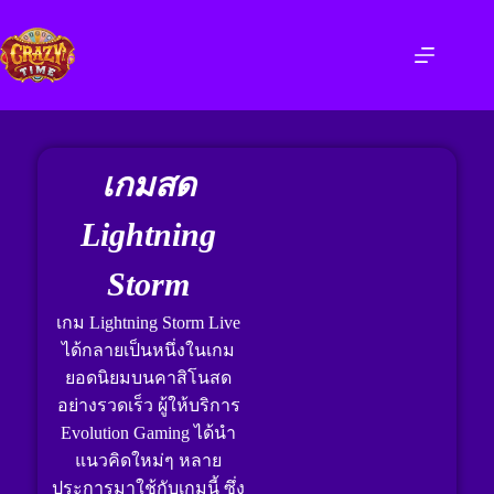
เกมสด
Lightning
Storm
เกม Lightning Storm Live
ได้กลายเป็นหนึ่งในเกม
ยอดนิยมบนคาสิโนสด
อย่างรวดเร็ว ผู้ให้บริการ
Evolution Gaming ได้นำ
แนวคิดใหม่ๆ หลาย
ประการมาใช้กับเกมนี้ ซึ่ง