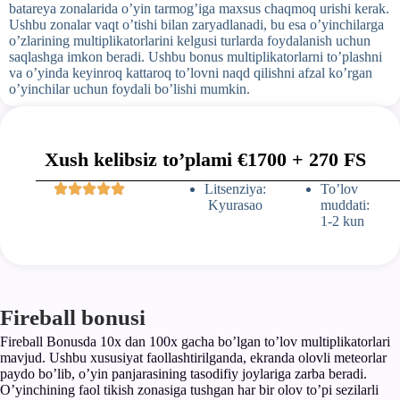
batareya zonalarida o’yin tarmog’iga maxsus chaqmoq urishi kerak.
Ushbu zonalar vaqt o’tishi bilan zaryadlanadi, bu esa o’yinchilarga
o’zlarining multiplikatorlarini kelgusi turlarda foydalanish uchun
saqlashga imkon beradi. Ushbu bonus multiplikatorlarni to’plashni
va o’yinda keyinroq kattaroq to’lovni naqd qilishni afzal ko’rgan
o’yinchilar uchun foydali bo’lishi mumkin.
Xush kelibsiz to’plami €1700 + 270 FS
Litsenziya:
To’lov
Kyurasao
muddati:
1-2 kun
Fireball bonusi
Fireball Bonusda 10x dan 100x gacha bo’lgan to’lov multiplikatorlari
mavjud. Ushbu xususiyat faollashtirilganda, ekranda olovli meteorlar
paydo bo’lib, o’yin panjarasining tasodifiy joylariga zarba beradi.
O’yinchining faol tikish zonasiga tushgan har bir olov to’pi sezilarli