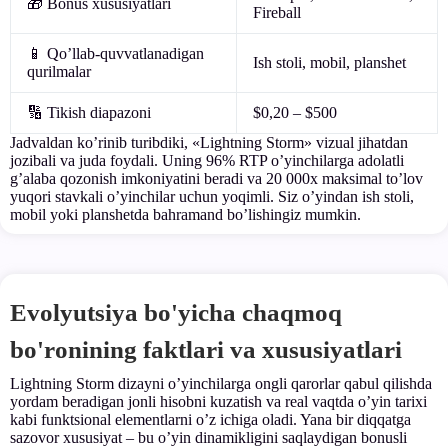
🎁 Bonus xususiyatlari
Fireball
📱 Qo’llab-quvvatlanadigan
Ish stoli, mobil, planshet
qurilmalar
🔢 Tikish diapazoni
$0,20 – $500
Jadvaldan ko’rinib turibdiki, «Lightning Storm» vizual jihatdan
jozibali va juda foydali. Uning 96% RTP o’yinchilarga adolatli
g’alaba qozonish imkoniyatini beradi va 20 000x maksimal to’lov
yuqori stavkali o’yinchilar uchun yoqimli. Siz o’yindan ish stoli,
mobil yoki planshetda bahramand bo’lishingiz mumkin.
Evolyutsiya bo'yicha chaqmoq
bo'ronining faktlari va xususiyatlari
Lightning Storm dizayni o’yinchilarga ongli qarorlar qabul qilishda
yordam beradigan jonli hisobni kuzatish va real vaqtda o’yin tarixi
kabi funktsional elementlarni o’z ichiga oladi. Yana bir diqqatga
sazovor xususiyat – bu o’yin dinamikligini saqlaydigan bonusli