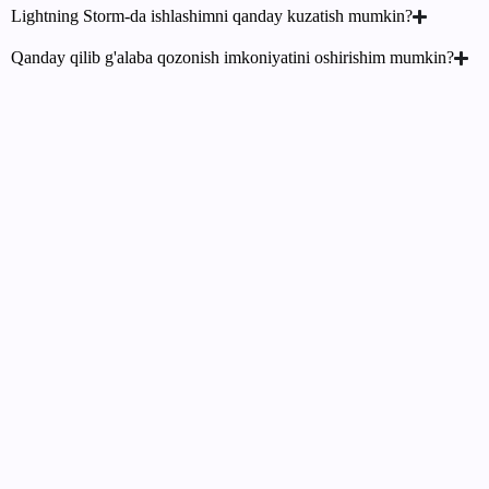
Lightning Storm-da ishlashimni qanday kuzatish mumkin?
Qanday qilib g'alaba qozonish imkoniyatini oshirishim mumkin?