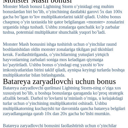
Monster Mash bonusi
Monster Mash bonusi Lightning Storm o’yinidagi eng muhim
bonuslardan biri bo’lib, o’yinchining dastlabki garovi 5x dan 100x
gacha bo’lgan to’lov multiplikatorlarini taklif qiladi. Ushbu bonus
chaqmoq o’yin taxtasida bir qator belgilangan «monster» zonalarini
urganida ishga tushadi. Ushbu zonalarga qanchalik ko’p zarbalar
tushsa, potentsial multiplikator shunchalik yuqori bo’ladi.
Monster Mash bonusini ishga tushirish uchun o’yinchilar raund
boshlanishidan oldin monster zonalariga tikilgan pul tikishlari
kerak. Faollashtirilganda, o’yinchilarning yutuqlari yirtqich
hayvonlarning zarbalari soniga mos keladigan qiymatga
ko’paytiriladi. Ushbu bonus o’yindagi eng yaxshi to’lov
imkoniyatlaridan birini taklif qiladi, ayniqsa keyingi turlarda boshqa
multiplikatorlar bilan birlashganda.
Batareya zaryadlovchi uchun bonus
Batareya zaryadlovchi qurilmasi Lightning Storm-ning o’ziga xos
xususiyati bo’lib, u boshqa bonuslarga qaraganda ko’proq strategik
afzallik beradi. Darhol to’lovlarni ta’minlash o’rniga, u kelajakdagi
turlar uchun o’yinchining multiplikatorini oshiradi. Ushbu
multiplikatorning kuchayishi tur davomida qancha batareya belgilari
zaryadlanganiga qarab 10x dan 20x gacha bo’lishi mumkin.
Batareya zaryadlovchi bonusini faollashtirish uchun o’yinchilar