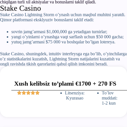
chiqilgan turli xil aktsiyalar va bonuslarni taklif qiladi.
Stake Casino
Stake Casino Lightning Storm o’ynash uchun maqbul muhitni yaratdi.
Qimor platformasi eksklyuziv bonuslarni taklif etadi:
sovrin jamg’armasi $1,000,000 ga yetadigan turnirlar;
yangi o’yinlarni o’ynashga vaqt sarflash uchun $50 000 gacha;
yutuq jamg’armasi $75 000 va boshqalar bo’lgan lotereya.
Stake Casino, shuningdek, intuitiv interfeysga ega bo’lib, o’yinchilarga
o’z statistikalarini kuzatish, Lightning Storm natijalarini kuzatish va
ongli ravishda tikish qarorlarini qabul qilish imkonini beradi.
Xush kelibsiz to’plami €1700 + 270 FS
Litsenziya:
To’lov
Kyurasao
muddati:
1-2 kun