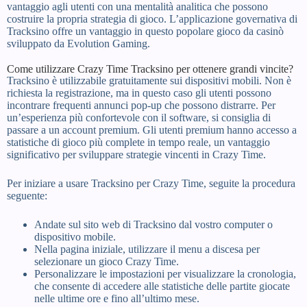
vantaggio agli utenti con una mentalità analitica che possono
costruire la propria strategia di gioco. L’applicazione governativa di
Tracksino offre un vantaggio in questo popolare gioco da casinò
sviluppato da Evolution Gaming.
Come utilizzare Crazy Time Tracksino per ottenere grandi vincite?
Tracksino è utilizzabile gratuitamente sui dispositivi mobili. Non è
richiesta la registrazione, ma in questo caso gli utenti possono
incontrare frequenti annunci pop-up che possono distrarre. Per
un’esperienza più confortevole con il software, si consiglia di
passare a un account premium. Gli utenti premium hanno accesso a
statistiche di gioco più complete in tempo reale, un vantaggio
significativo per sviluppare strategie vincenti in Crazy Time.
Per iniziare a usare Tracksino per Crazy Time, seguite la procedura
seguente:
Andate sul sito web di Tracksino dal vostro computer o
dispositivo mobile.
Nella pagina iniziale, utilizzare il menu a discesa per
selezionare un gioco Crazy Time.
Personalizzare le impostazioni per visualizzare la cronologia,
che consente di accedere alle statistiche delle partite giocate
nelle ultime ore e fino all’ultimo mese.