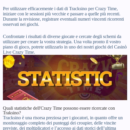
Per utilizzare efficacemente i dati di Tracksino per Crazy Time,
iniziare con le sessioni più vecchie e passare a quelle più recenti.
Durante la revisione, registrare eventuali numeri vincenti ricorrenti
osservati nei giochi.
Confrontate i risultati di diverse giocate e cercate degli schemi da
utilizzare per creare la vostra strategia. Una volta pronto il vostro
piano di gioco, potrete utilizzarlo in uno dei nostri giochi del Casinò
Live Crazy Time.
Quali statistiche dell'Crazy Time possono essere ricercate con
Traksino?
Tracksino è una risorsa preziosa per i giocatori, in quanto offre un
monitoraggio completo dei punteggi dei croupier, delle vincite
previste, dei moltiplicatori e l’accesso ai dati storici dell’ultima