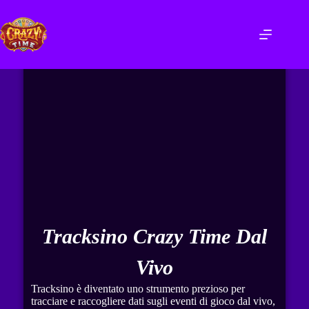
Tracksino Crazy Time Dal
Vivo
Tracksino è diventato uno strumento prezioso per
tracciare e raccogliere dati sugli eventi di gioco dal vivo,