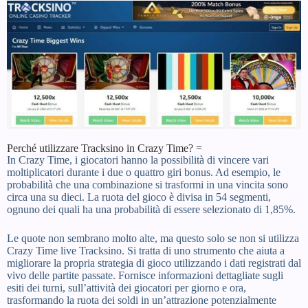
Perché utilizzare Tracksino in Crazy Time? =
In Crazy Time, i giocatori hanno la possibilità di vincere vari
moltiplicatori durante i due o quattro giri bonus. Ad esempio, le
probabilità che una combinazione si trasformi in una vincita sono
circa una su dieci. La ruota del gioco è divisa in 54 segmenti,
ognuno dei quali ha una probabilità di essere selezionato di 1,85%.
Le quote non sembrano molto alte, ma questo solo se non si utilizza
Crazy Time live Tracksino. Si tratta di uno strumento che aiuta a
migliorare la propria strategia di gioco utilizzando i dati registrati dal
vivo delle partite passate. Fornisce informazioni dettagliate sugli
esiti dei turni, sull’attività dei giocatori per giorno e ora,
trasformando la ruota dei soldi in un’attrazione potenzialmente