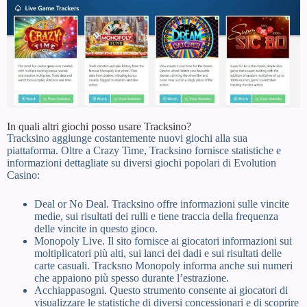
In quali altri giochi posso usare Tracksino?
Tracksino aggiunge costantemente nuovi giochi alla sua
piattaforma. Oltre a Crazy Time, Tracksino fornisce statistiche e
informazioni dettagliate su diversi giochi popolari di Evolution
Casino:
Deal or No Deal. Tracksino offre informazioni sulle vincite
medie, sui risultati dei rulli e tiene traccia della frequenza
delle vincite in questo gioco.
Monopoly Live. Il sito fornisce ai giocatori informazioni sui
moltiplicatori più alti, sui lanci dei dadi e sui risultati delle
carte casuali. Tracksno Monopoly informa anche sui numeri
che appaiono più spesso durante l’estrazione.
Acchiappasogni. Questo strumento consente ai giocatori di
visualizzare le statistiche di diversi concessionari e di scoprire