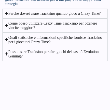
strategia.
Perché dovrei usare Tracksino quando gioco a Crazy Time?
Come posso utilizzare Crazy Time Tracksino per ottenere
vincite maggiori?
Quali statistiche e informazioni specifiche fornisce Tracksino
per i giocatori Crazy Time?
Posso usare Tracksino per altri giochi del casinò Evolution
Gaming?